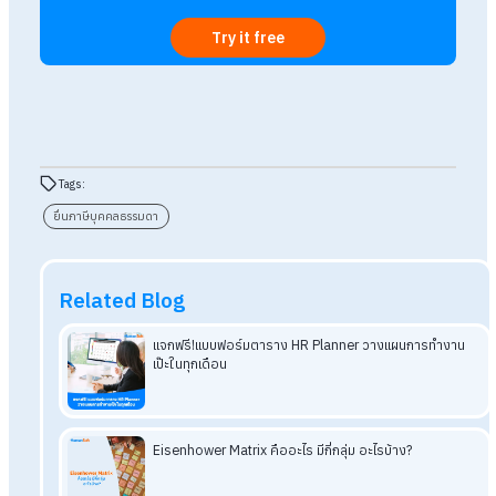
สรุป ยื่นภาษีบุคคลธรรมดา ต้องยื่นเมื่อไห
และใครบ้างที่ต้องยื่น?
การยื่นภาษีเงินได้บุคคลธรรมดา เป็นหน้าที่ของผู้มีรายได้ถึงเกณฑ์
ตามกฎหมาย โดยทั่วไปต้องยื่นปีละ 1 ครั้งในช่วงต้นปี และบางกรณ
อาจต้องยื่นเพิ่มเติมในช่วงกลางปี การทราบกำหนดเวลา เกณฑ์ราย
และการเตรียมเอกสารให้ครบ จะช่วยให้การยื่นภาษีเป็นเรื่องง่าย ถู
ต้อง และไม่เสี่ยงต่อการเสียเบี้ยปรับหรือเงินเพิ่ม
อ่านบทความที่เกี่ยวข้องเพิ่มเติม
ยื่นภาษีบุคคลธรรมดาออนไลน์2568
ได้ถึงวันไหน มีขั้นตอน
อย่างไร
เตือน!! ค่าปรับภาษี กรณียื่นภาษีเงินได้บุคคลธรรมดาล่าช้า
วางแผนภาษีเงินได้บุคคลธรรมดาอย่างง่าย ๆ ผ่าน App