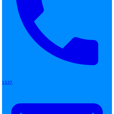
Interested Blog
โปรแกรมบริหารงานบุคคล
การคิดเงินเดือน
เอกสารออนไลน์
ลางาน
1537,
โอที
เบี้ยขยัน
แบบฟอร์มประเมินพนักงาน
บริการรับทำเงินเดือน