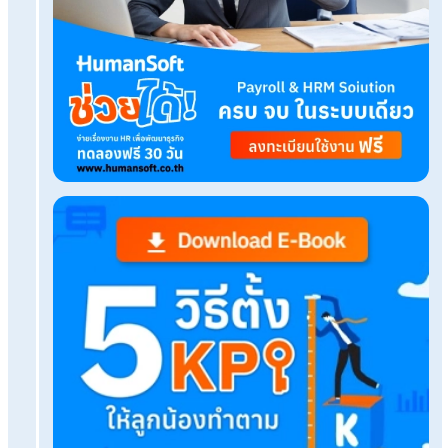
ยื่นภาษีบุคคลธรรมดา
Related Blog
แจกฟรี!แบบฟอร์มตาราง HR Planner วางแผนการ
เป๊ะในทุกเดือน
Eisenhower Matrix คืออะไร มีกี่กลุ่ม อะไรบ้าง?
อัปเดตกฎหมายแรงงานต่างด้าวล่าสุด มีอะไรบ้างที่น
ต้องรู้