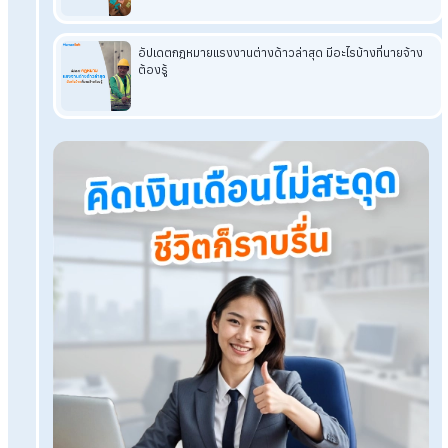
HumanSoft
สรุปสั้นๆ การคำนวณภาษีเงินได้บุคคลธรรมดา
HumanSoft Payroll & HR Solution
Try Free 30 days
All HR's functions
Free setup service.
No expenses at all.
Dismiss at any time.
Try it free
Tags: