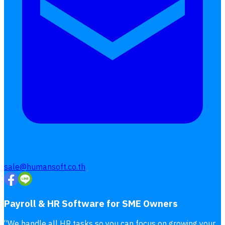
Follow
Human
Soft
sale@humansoft.co.th
Payroll & HR Software for SME Owners
“
We handle all HR tasks so you can focus on growing your