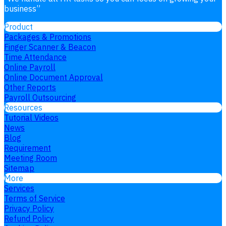
business
”
Product
Packages & Promotions
Finger Scanner & Beacon
Time Attendance
Online Payroll
Online Document Approval
Other Reports
Payroll Outsourcing
Resources
Tutorial Videos
News
Blog
Requirement
Meeting Room
Sitemap
More
Services
Terms of Service
Privacy Policy
Refund Policy