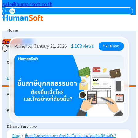
sale@humansoft.co.th
TH
EN
Home
Free Trial
Login
Features
Our Customers
Learning
January 21, 2026
1,108
views
Published:
Tax & SSO
About
Prices
Others Service