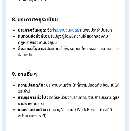
5. จัดการการอบรม
สำรวจความต้องการ :
สอบถามหัวหน้างานเพื่อหาหลักสูตรที่
จำเป็น
แผนอบรมประจำปี :
จัดทำ Training Roadmap รายเดือน/ร
ปี
ดำเนินการจัดอบรม :
ติดต่อวิทยากร, จองสถานที่, เตรียม
เอกสารประกอบการอบรม
ยื่นรับรองหลักสูตร :
ส่งเอกสารให้กรมพัฒนาฝีมือแรงงาน
(ภายใน 60 วัน) เพื่อลดหย่อนภาษี
6. ประวัติ/ สัญญาจ้าง
แฟ้มประวัติ :
จัดเก็บเอกสารส่วนตัวพนักงาน (สัญญาจ้าง, ส
เนาบัตรปชช., วุฒิการศึกษา)
สัญญาจ้าง :
แจ้งเตือนการต่อสัญญา (สำหรับพนักงานสัญญ