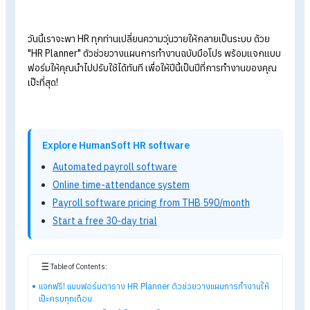
Planner ตัวช่วยวางแผนการ
ทำงานให้เป๊ะครบทุกเดือน
เคยไหม?
ต้องเปิดคอมกลางดึกเพราะเพิ่งนึกได้ว่า "ลืมจัดการงาน
สำคัญ" ต้องปวดหัวกับกองเอกสารพนักงานที่ถาโถมเข้ามาพร้อมก
โดยไม่ได้ตั้งตัว... งาน HR
ไม่ใช่แค่งานเอกสาร แต่คือการบริหาร
"เวลา" และ "คน" ให้สอดคล้องกัน หากขาดการวางแผนที่ดี ความผิ
พลาดเพียงเล็กน้อยอาจส่งผลกระทบใหญ่โตต่อความเชื่อมั่นของ
พนักงานและกฎหมายแรงงานได้
วันนี้เราจะพา HR
ทุกท่านเปลี่ยนความวุ่นวายให้กลายเป็นระบบ ด้วย
"HR Planner"
ตัวช่วยวางแผนการทำงานฉบับมือโปร พร้อมแจก
ฟอร์มให้คุณนำไปปรับใช้ได้ทันที เพื่อให้ปีนี้เป็นปีที่การทำงานของค
เป๊ะที่สุด!