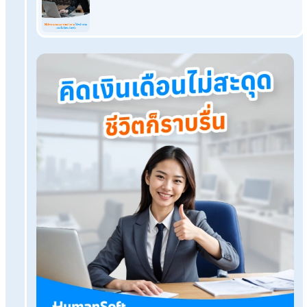
แจกฟรี! แบบประเมินปรับฐานเงินเดือนพนักงานโหลดไปปรับใช้
เลย
แจกฟรี! ตารางคำนวณโบนัสพนักงาน ใส่สูตรให้ครบนำไปใช้ได้
เลย
Action Plan HR คืออะไร? เขียนแผนอย่างไรให้พาธุรกิจปังได้
วิธีการวางแผนทรัพยากรมนุษย์ (HRP) ฉบับ HR มืออาชีพ
HumanSoft Payroll & HR Solution
Try Free 30 days
All HR's functions
Free setup service.
No expenses at all.
Dismiss at any time.
Try it free