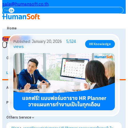
sale@humansoft.co.th
TH
EN
Home
Free Trial
Login
Features
Our Customers
Learning
January 20, 2026
5,524
Published:
HR Knowledge
About
views
Prices
Others Service