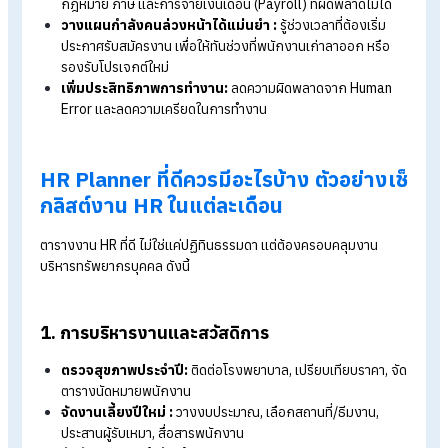
HR Planner คืออะไร? ทำไม HR ยุคใหม่
ต้องมี?
HR Planner (ตารางวางแผนงานบุคคล) คือ เครื่องมือบริหารจัดก
เวลา ทรัพยากร และกิจกรรมต่าง ๆ ของแผนกทรัพยากรบุคคล โด
จะรวบรวมภารกิจสำคัญตลอดทั้งปีและรายเดือนมาไว้ในที่เดียว เพื่อ
เห็นภาพรวมและรายละเอียดการทำงานอย่างชัดเจน
ทำไมต้องใช้ HR Planner? การทำงานโดยไม่มีแผนรองรับ ไม่ต่างอ
กับการแก้ปัญหาหน้างานไปวัน ๆ ประโยชน์ของการมี HR Planner ที
คือ :
ป้องกันการพลาด Deadlines สำคัญ :
โดยเฉพาะเรื่อง
กฎหมาย ภาษี และการจ่ายเงินเดือน (Payroll) ที่ผิดพลาดไม่ได้
วางแผนกำลังคนล่วงหน้าได้แม่นยำ :
รู้ช่วงเวลาที่ต้องเริ่ม
ประกาศรับสมัครงาน เพื่อให้ทันช่วงที่พนักงานเก่าลาออก หรือ