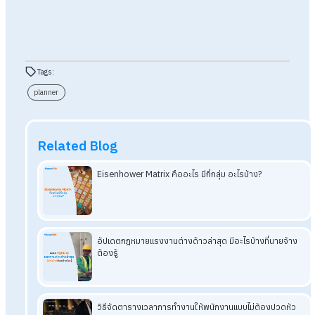
>>
คลิกดาวน์โหลด แบบฟอร์ม HR Planner
สรุป แจกฟรี! แบบฟอร์มตาราง HR
Planner วางแผนการทำงานเป๊ะในทุก
เดือน
การมี HR Planner ที่ดี เปรียบเสมือนการมีเข็มทิศและผู้ช่วยส่วนตัวที
ช่วยให้ HR ทำงานได้อย่างราบรื่น ไม่ใช่แค่การคอยตามแก้ปัญหา เมื
การวางแผนแม่นยำ งานเอกสารเป็นระบบ คุณจะมีเวลามากขึ้นในก
ไปโฟกัสเรื่องที่สำคัญกว่า
อ่านบทความที่เกี่ยวข้องเพิ่มเติม