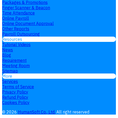
Packages & Promotions
Finger Scanner & Beacon
Time Attendance
Online Payroll
Online Document Approval
Other Reports
Payroll Outsourcing
Resources
Tutorial Videos
News
Blog
Requirement
Meeting Room
Sitemap
More
Services
Terms of Service
Privacy Policy
Refund Policy
Cookies Policy
©
2026
HumanSoft Co., Ltd.
All right reserved