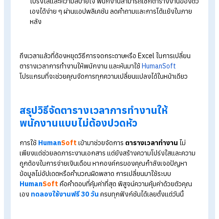
หยุดความเหนื่อยล้าจากการแก้ปัญหาเดิม ๆ แล้วมาใช้โปรแกรม H
Human
Soft
ที่ออกแบบมาเพื่อคนทำงาน HR โดยเฉพาะ ด้วย
HumanSoft ที่จะทำให้ชีวิตคุณง่ายขึ้นดังนี้
HR จัดการตารางทำงานได้ในหน้าเดียว :
ไม่ต้องเปิดหลาย
หน้าต่างหรือหลายไฟล์ให้วุ่นวาย คุณสามารถจัดการตารางกะ
พนักงานทุกคนได้จบในหน้าเดียว
HR ยื่น - อนุมัติเปลี่ยนกะให้พนักงานได้เลย :
ลดขั้นตอนคว
ล่าช้า ไม่ต้องรอเอกสาร หากมีการเปลี่ยนแปลงกะ HR หรือหัวห
งานสามารถดำเนินการยื่นและอนุมัติในระบบแทนพนักงานได้ทัน
ทุกการเปลี่ยนกะอัปเดตแบบเรียลไทม์ :
ข้อมูลเชื่อมโยงกันท
ระบบ เมื่อมีการย้ายกะ ระบบจะแสดงผลทันที ไม่ต้องกังวลเรื่อ