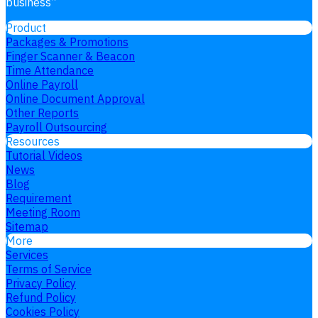
business
”
Product
Packages & Promotions
Finger Scanner & Beacon
Time Attendance
Online Payroll
Online Document Approval
Other Reports
Payroll Outsourcing
Resources
Tutorial Videos
News
Blog
Requirement
Meeting Room
Sitemap
More
Services
Terms of Service
Privacy Policy
Refund Policy
Cookies Policy