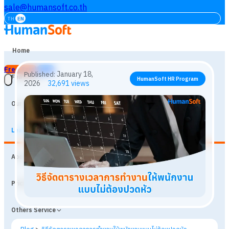
sale@humansoft.co.th
TH
EN
Home
Free Trial
Login
Features
Our Customers
Learning
January 18,
Published:
HumanSoft HR Program
About
2026
32,691
views
Prices
Others Service