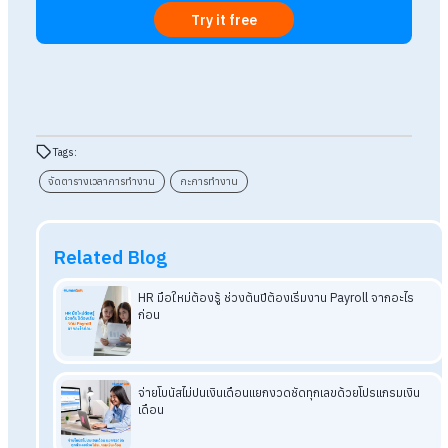
อย่างไร?
ตอบ : หากใช้โปรแกรม HumanSoft คุณสามารถคลิกเปลี่ยนกะใน
ตารางได้ทันที ระบบจะคำนวณชั่วโมงงานและค่าตอบแทนใหม่ให้
อัตโนมัติ ไม่ต้องแก้สูตร Excel ให้วุ่นวาย
ถาม : โปรแกรมรองรับเงื่อนไขการจ่ายเงินเดือนแบบไหนบ้
ตอบ : รองรับทุกรูปแบบ ไม่ว่าจะเป็นพนักงานรายเดือน รายวัน หรือ
พนักงานประเภทอื่น ๆคุณสามารถ Control เงื่อนไขต่าง ๆ ได้ด้วยต
เอง
อ่านบทความที่เกี่ยวข้องเพิ่มเติม
จัดการค่ากะการทำงาน โปรแกรม HumanSoft ช่วยได้มากกว่
ทาง
Q&A คิดค่ากะอย่างไร? เมื่อพนักงานต้องเปลี่ยนกะอยู่บ่อยๆ