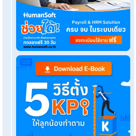
จัดตารางเวลาการทำงาน
กะการทำงาน
Related Blog
HR มือใหม่ต้องรู้ ช่วงต้นปีต้องเริ่มงาน Payroll จา
ก่อน
จ่ายโบนัสไม่ปนเงินเดือนแยกงวดชัดทุกเลขด้วยโปรแก
เดือน
แจก!ตัวอย่างแบบฟอร์มแจ้งพนักงานปรับเพดานประก
สังคม สำหรับHR