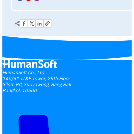
HumanSoft Co., Ltd.
140/61 IT&F Tower, 25th Floor
Silom Rd, Suriyawong, Bang Rak
Bangkok 10500