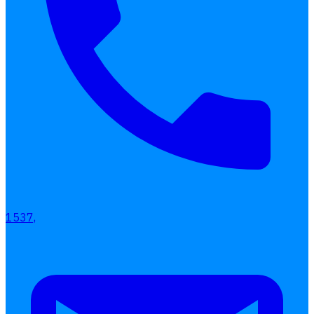
Interested Blog
โปรแกรมบริหารงานบุคคล
การคิดเงินเดือน
เอกสารออนไลน์
ลางาน
1537,
โอที
เบี้ยขยัน
แบบฟอร์มประเมินพนักงาน
บริการรับทำเงินเดือน