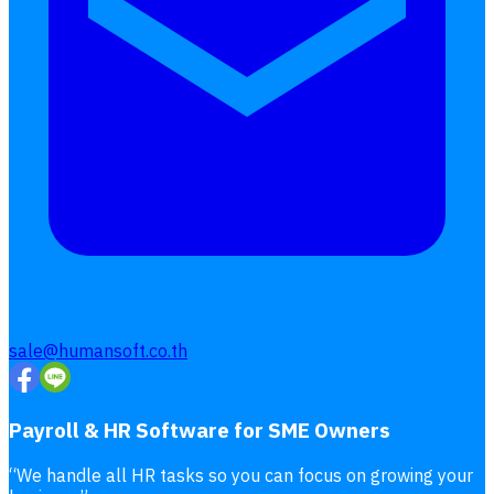
Follow
Human
Soft
sale@humansoft.co.th
Payroll & HR Software for SME Owners
“
We handle all HR tasks so you can focus on growing your