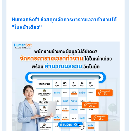
ข้อมูลไม่อัปเดต Real-time :
หัวหน้างานเปลี่ยนกะในหน้าง
ให้พนักงาน แต่ไม่ได้ส่งข้อมูลมาให้ HR ทำให้เวลาคำนวณค่ากะ
หรือค่าล่วงเวลา (OT) ผิดพลาด
เสียเวลาตรวจสอบ :
ต้องเปิดหลายไฟล์ หรือหลายหน้าต่างเพื
เทียบตารางงานเดิมกับตารางงานใหม่
คำนวณมือเสี่ยงผิดพลาด :
เมื่อมีการเปลี่ยนกะ จำนวนชั่วโม
งานเปลี่ยน ค่าตอบแทนเปลี่ยน การนับจำนวนกะเช้า-บ่าย-ดึก เพ
จ่ายสวัสดิการก็อาจคลาดเคลื่อนได้
ภาระการแก้สูตรคำนวณ :
เมื่อพนักงานย้ายกะ เงื่อนไขเปลี่
HR ต้องมานั่งแก้สูตร Excel ใหม่ ซึ่งมีความซับซ้อนและเสี่ยงต่
ความผิดพลาด
ปัญหาเหล่านี้สร้างความปวดหัวให้แก่ HR เป็นอย่างมาก จะดีกว่าไห
ถ้าคุณสามารถจัดการทุกความเปลี่ยนแปลงของตารางงานได้ในหน
เดียว โดยไม่ต้องปวดหัวกับการคำนวณมืออีกต่อไป