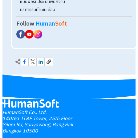
HumanSoft Co., Ltd.
140/61 IT&F Tower, 25th Floor
Silom Rd, Suriyawong, Bang Rak
Bangkok 10500