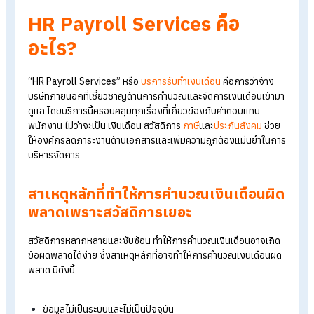
จากHR Payroll สู่Payroll Outsource แนวทางบริหารองค์ก
ยุคใหม่
สวัสดิการที่ทุกบริษัทต้องมีตามกฎหมายแรงงาน
สวัสดิการ คืออะไร สำคัญอย่างไรกับพนักงานและองค์กร
10 สวัสดิการที่ “พนักงาน” ให้ความสำคัญมากที่สุด
HR Payroll Services
คือ
อะไร?
“HR Payroll Services” หรือ
บริการรับทำเงินเดือน
คือการว่าจ้าง
บริษัทภายนอกที่เชี่ยวชาญด้านการคำนวณและจัดการเงินเดือนเข้
ดูแล โดยบริการนี้ครอบคลุมทุกเรื่องที่เกี่ยวข้องกับค่าตอบแทน
พนักงาน ไม่ว่าจะเป็น เงินเดือน สวัสดิการ
ภาษี
และ
ประกันสังคม
ช่
ให้องค์กรลดภาระงานด้านเอกสารและเพิ่มความถูกต้องแม่นยำใน
บริหารจัดการ
สาเหตุหลักที่ทำให้การคำนวณเงินเดือนผ