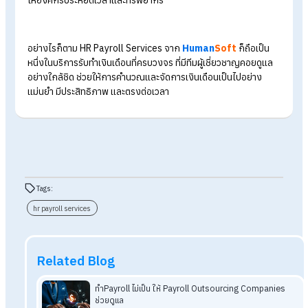
จะเห็นได้ว่า แม้การคำนวณเงินเดือนที่มีสวัสดิการหลายประเภทจะซ
ซ้อนและต้องอาศัยความแม่นยำสูงเพื่อหลีกเลี่ยงข้อผิดพลาด แต่ 
Payroll Services หรือบริการรับทำเงินเดือนที่มีผู้เชี่ยวชาญและร
คำนวณมาตรฐาน จะช่วยให้การคำนวณแม่นยำ ลดความกังวลเรื่อ
ข้อผิดพลาด และทำให้กระบวนการจ่ายเงินเดือนราบรื่นมากยิ่งขึ้น
สรุป สวัสดิการเยอะจนคิดเงินเดือนผิด?
HR payroll services ช่วยได้
การมีสวัสดิการหลากหลายช่วยสร้างแรงจูงใจให้พนักงาน แต่ก็เพิ
ความซับซ้อนในการคำนวณเงินเดือน จนอาจเกิดความผิดพลาดใน
คำนวณเงินเดือนได้ง่าย ซึ่งการใช้ HR Payroll Services เข้ามาช่
จึงเป็นทางออกที่เหมาะสม เพราะมีผู้เชี่ยวชาญคอยดูแลทุกขั้นตอน
พร้อมระบบคำนวณมาตรฐานที่แม่นยำและอัปเดตกฎหมายแรงงาน
ล่าสุด ทำให้การจ่ายเงินเดือนถูกต้อง โปร่งใส ลดข้อผิดพลาด และช
ให้องค์กรประหยัดเวลาและทรัพยากร