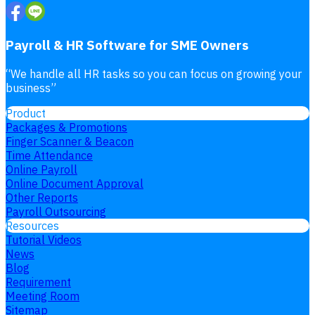
Payroll & HR Software for SME Owners
“
We handle all HR tasks so you can focus on growing your
business
”
Product
Packages & Promotions
Finger Scanner & Beacon
Time Attendance
Online Payroll
Online Document Approval
Other Reports
Payroll Outsourcing
Resources
Tutorial Videos
News
Blog
Requirement
Meeting Room
Sitemap