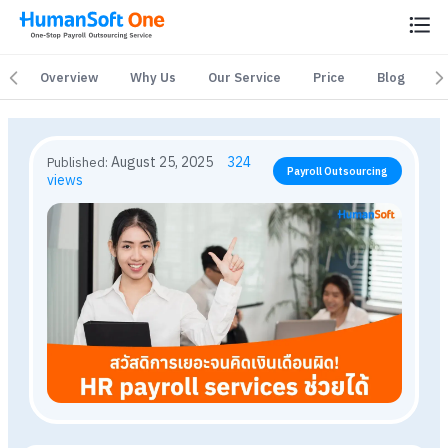
Overview
Overview
Why Us
Why Us
Our Service
Our Service
Price
Price
Blog
Blog
August 25, 2025
324
Published:
Payroll Outsourcing
views