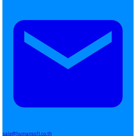
sale@humansoft.co.th