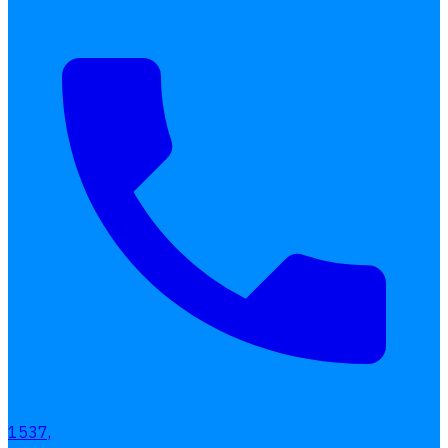
Interested Blog
โปรแกรมบริหารงานบุคคล
การคิดเงินเดือน
เอกสารออนไลน์
ลางาน
โอที
เบี้ยขยัน
แบบฟอร์มประเมินพนักงาน
บริการรับทำเงินเดือน
Follow
Human
Soft
1537,