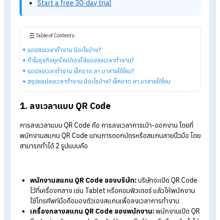
Explore HumanSoft HR software
Automated payroll software
Online time-attendance system
Payroll software pricing from THB 590/month
Start a free 30-day trial
Table of Contents:
แอปลงเวลาทำงาน มีอะไรบ้าง?