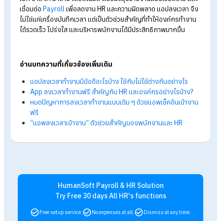
แล้วบ้าง ไม่ต้องรอสรุปยอดตอนสิ้นเดือน
ลดงานเอกสาร : ข้อมูลเวลาทำงานจะถูกคำนวณเข้าสู่ระบบเงิน
เดือน (Payroll) ได้อัตโนมัติ ลดความผิดพลาดของมนุษย์ (Hu
Error)
รองรับ Hybrid Working : พนักงานจะอยู่ที่ไหนก็ลงเวลาได้ ข
แค่มีอินเทอร์เน็ตและ GPS
แอปลงเวลาทำงาน เช็กขาด ลา มาสายได
ไหม?
คำตอบคือ
: แอปลงเวลาทำงาน สามารถเช็กขาด ลา มาสายได้
ระบบ HumanSoft รองรับการจัดการข้อมูลเกี่ยวกับการลงเวลา,
ขาด, ลา, มาสาย และการคำนวณเงินเดือนอย่างถูกต้อง และครบถ้
โดยสามารถใช้งานได้ผ่านหลากหลายช่องทาง ไม่ว่าจะเป็น
Application, Application for HR, LINE, และ Web Browser เพ
ความสะดวกในการจัดการทรัพยากรบุคคลได้ทุกที่ทุกเวลา