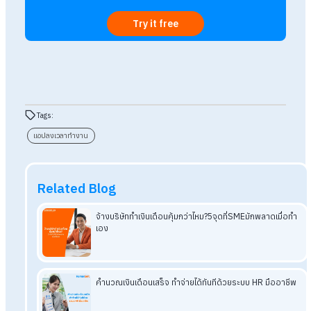
สรุปแอปลงเวลาทำงาน มีอะไรบ้าง? เช็ก
ขาด ลา มาสายได้ไหม
โดยสรุปแล้ว แอปลงเวลาทำงาน คือเครื่องมือที่ช่วยบันทึกเวลาเข้า
ออกงานแบบดิจิทัล รองรับหลายรูปแบบ เช่น QR Code, GPS, Wi-
Face Recognition, Beacon, LINE และเครื่องสแกนลายนิ้วมือ
ทำให้องค์กรเลือกใช้ได้ตามลักษณะการทำงาน
นอกจากช่วย “ลงเวลา” แล้ว ระบบอย่าง
Human
Soft
ยังสามารถ
เช็ก ขาด ลา มาสาย ได้อัตโนมัติ พร้อมสรุปรายงานแบบเรียลไทม์ แ
เชื่อมต่อ
Payroll
เพื่อลดงาน HR และความผิดพลาด แอปลงเวลา จ
ไม่ใช่แค่เครื่องบันทึกเวลา แต่เป็นตัวช่วยสำคัญที่ทำให้องค์กรทำงา
ได้รวดเร็ว โปร่งใส และบริหารพนักงานได้มีประสิทธิภาพมากขึ้น