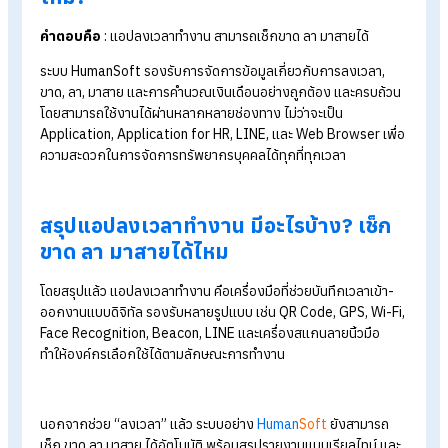
ระบบนี้เหมาะกับองค์กรที่ต้องการความยืดหยุ่น และสามารถปรับรูป
แบบการใช้งานได้ตามหน้างานจริง
ทำไมธุรกิจยุคใหม่ต้องใช้แอปลงเวลา
ทำงาน?
การเปลี่ยนจากระบบ Manual มาเป็น Digital ไม่ใช่แค่เรื่องตามเทร
แต่มันคือการ “อุดรอยรั่ว” ของธุรกิจ มาดูกันว่าทำไมธุรกิจยุคใหม่
ต้องใช้แอปลงเวลาทำงาน
ป้องกันการลงเวลาแทนกัน : ระบบส่วนใหญ่บังคับให้ถ่ายรูปเซล
หรือ
สแกนลายนิ้วมือ
/ใบหน้าผ่านมือถือ หมดสิทธิ์ฝากเพื่อนตอ
บัตรแน่นอน
ข้อมูล Real Time : หัวหน้างานตรวจสอบได้ทันทีว่าใครเข้างาน