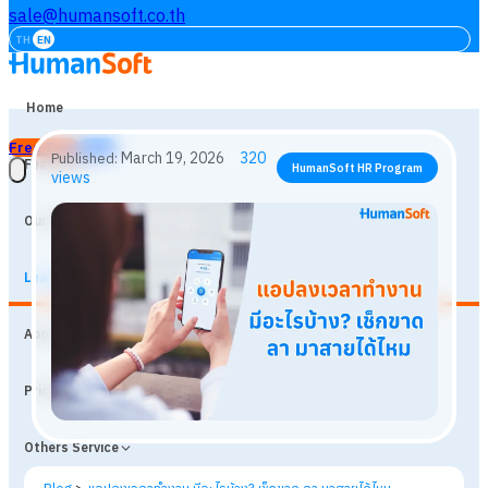
sale@humansoft.co.th
TH
EN
Home
Free Trial
Login
Features
Our Customers
Learning
March 19, 2026
320
Published:
HumanSoft HR Program
About
views
Prices
Others Service