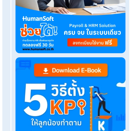
Tags:
แอปลงเวลาทำงาน
Related Blog
จ้างบริษัททำเงินเดือนคุ้มกว่าไหม?5จุดที่SMEมักพลาด
เอง
คำนวณเงินเดือนเสร็จ ทำจ่ายได้ทันทีด้วยระบบ HR ม