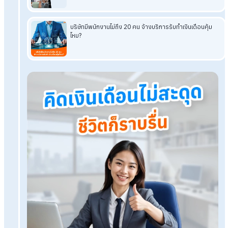
อ่านบทความที่เกี่ยวข้องเพิ่มเติม
แอปลงเวลาทำงานมีข้อดีอะไรบ้าง ใช้กับไม่ใช้ต่างกันอย่างไร
App
ลงเวลาทำงานฟรี สำคัญกับ HR
และองค์กรอย่างไรบ้าง?
หมดปัญหาการลงเวลาทำงานแบบเดิม ๆ ด้วยแอพเช็คอินเข้าง
ฟรี
“แอพลงเวลาเข้างาน” ตัวช่วยสำคัญของพนักงานและ HR
HumanSoft Payroll & HR Solution
Try Free 30 days
All HR's functions
Free setup service.
No expenses at all.
Dismiss at any time.
Try it free