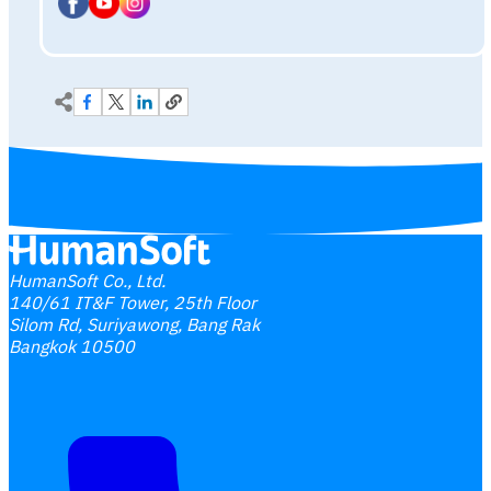
HumanSoft Co., Ltd.
140/61 IT&F Tower, 25th Floor
Silom Rd, Suriyawong, Bang Rak
Bangkok 10500