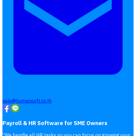
โอที
เบี้ยขยัน
แบบฟอร์มประเมินพนักงาน
บริการรับทำเงินเดือน
Follow
Human
Soft
sale@humansoft.co.th
Payroll & HR Software for SME Owners
“
We handle all HR tasks so you can focus on growing your