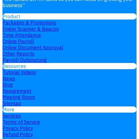
business
”
Product
Packages & Promotions
Finger Scanner & Beacon
Time Attendance
Online Payroll
Online Document Approval
Other Reports
Payroll Outsourcing
Resources
Tutorial Videos
News
Blog
Requirement
Meeting Room
Sitemap
More
Services
Terms of Service
Privacy Policy
Refund Policy