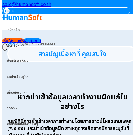
sale@humansoft.co.th
TH
EN
หน้าหลัก
เริ่มใช้งานฟรี
เข้าสู่ระบบ
>
Q&A
(Q&A) การจัดการเวลา
ฟังก์ชัน
สารบัญเนื้อหาที่ คุณสนใจ
สำหรับธุรกิจ
แหล่งเรียนรู้
เกี่ยวกับเรา
หากนำเข้าข้อมูลเวลาทำงานผิดแก้ไข
อย่างไร
ราคา
กรณีที่มีการนำเข้าเวลาการทำงานโดยการดาวน์โหลดเทมเพลท
บริการและสินค้าอื่นๆ
(*.xlsx) และนำเข้าข้อมูลผิด สาเหตุอาจเกิดจากมีการระบุวันที่