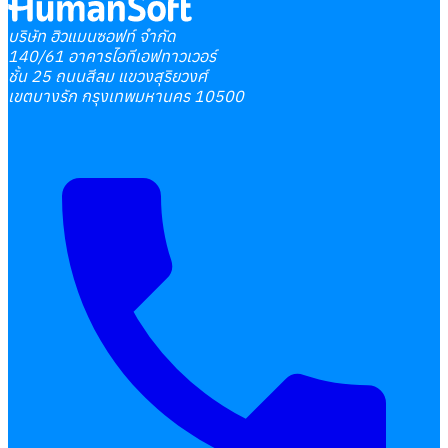
บริษัท ฮิวแมนซอฟท์ จำกัด
140/61 อาคารไอทีเอฟทาวเวอร์
ชั้น 25 ถนนสีลม แขวงสุริยวงศ์
เขตบางรัก กรุงเทพมหานคร 10500