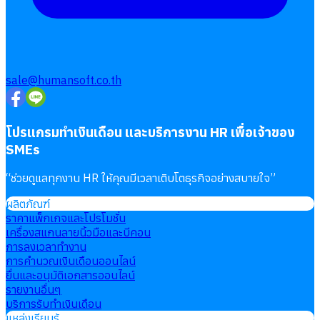
sale@humansoft.co.th
โปรแกรมทำเงินเดือน และบริการงาน HR เพื่อเจ้าของ
SMEs
“
ช่วยดูแลทุกงาน HR ให้คุณมีเวลาเติบโตธุรกิจอย่างสบายใจ
”
ผลิตภัณฑ์
ราคาแพ็กเกจและโปรโมชั่น
เครื่องสแกนลายนิ้วมือและบีคอน
การลงเวลาทำงาน
การคำนวณเงินเดือนออนไลน์
ยื่นและอนุมัติเอกสารออนไลน์
รายงานอื่นๆ
บริการรับทำเงินเดือน
แหล่งเรียนรู้