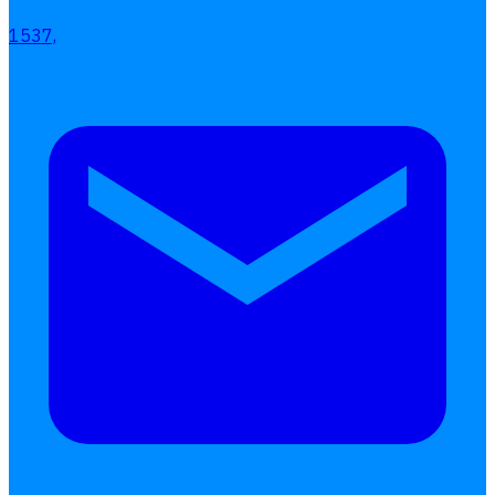
เอกสารออนไลน์
1537,
ลางาน
โอที
เบี้ยขยัน
แบบฟอร์มประเมินพนักงาน
บริการรับทำเงินเดือน
Follow
Human
Soft