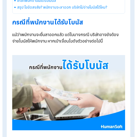
รู้จักโปรแกรม HR ของ HumanSoft เพิ่มเติม
โปรแกรมคำนวณเงินเดือนอัตโนมัติ
ระบบลงเวลาทำงานออนไลน์
ราคาโปรแกรมเงินเดือน เริ่มต้น 590 บาท/เดือน
ทดลองใช้งานฟรี 30 วัน
Table of Contents:
พนักงานจะลาออก บริษัทไม่จ่ายโบนัสได้ไหม?
เคสที่พนักงานได้รับโบนัส
เคสที่พนักงานไม่ได้รับโบนัส
สรุป ไขข้อสงสัย? พนักงานจะลาออก บริษัทไม่จ่ายโบนัสได้ไหม?
กรณีที่พนักงานได้รับโบนัส