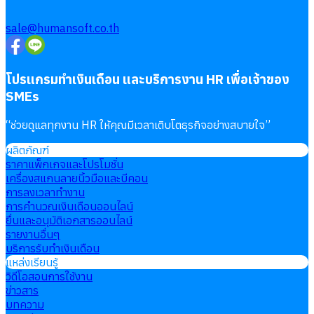
sale@humansoft.co.th
โปรแกรมทำเงินเดือน และบริการงาน HR เพื่อเจ้าของ
SMEs
“
ช่วยดูแลทุกงาน HR ให้คุณมีเวลาเติบโตธุรกิจอย่างสบายใจ
”
ผลิตภัณฑ์
ราคาแพ็กเกจและโปรโมชั่น
เครื่องสแกนลายนิ้วมือและบีคอน
การลงเวลาทำงาน
การคำนวณเงินเดือนออนไลน์
ยื่นและอนุมัติเอกสารออนไลน์
รายงานอื่นๆ
บริการรับทำเงินเดือน
แหล่งเรียนรู้
วิดีโอสอนการใช้งาน
ข่าวสาร
บทความ