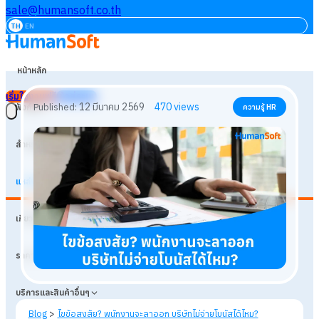
sale@humansoft.co.th
TH
EN
หน้าหลัก
เริ่มใช้งานฟรี
เข้าสู่ระบบ
ฟังก์ชัน
สำหรับธุรกิจ
แหล่งเรียนรู้
12 มีนาคม 2569
470
views
Published:
ความรู้ HR
เกี่ยวกับเรา
ราคา
บริการและสินค้าอื่นๆ