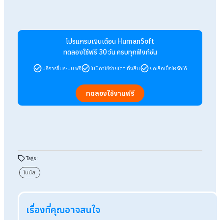
4. โบนัสผูกกับผลการประเมินหรือวินัยการทำงาน
หากบริษัทกำหนดว่าการจ่ายโบนัสขึ้นอยู่กับผลการ
ประเมิน
การขา
งาน หรือการถูกลงโทษทางวินัย นายจ้างสามารถใช้ดุลยพินิจไม่จ่า
โบนัสได้
สรุป ไขข้อสงสัย? พนักงานจะลาออก
บริษัทไม่จ่ายโบนัสได้ไหม?
โดยสรุปแล้ว พนักงานที่แจ้งลาออกก่อนโบนัสออก อาจได้รับหรือไม
ได้รับโบนัสก็ได้ ขึ้นอยู่กับเงื่อนไขที่บริษัทกำหนด เช่น ระเบียบการจ่
โบนัส,
สัญญาจ้าง
หรือข้อกำหนดว่าต้องเป็นพนักงานในวันจ่ายโบน
หรือไม่ ดังนั้น ทั้งนายจ้างและพนักงานควรตรวจสอบระเบียบข้อบัง
เกี่ยวกับการจ่ายโบนัสของบริษัทให้ชัดเจน เพื่อป้องกันความเข้าใจ
คลาดเคลื่อนและข้อพิพาทที่อาจเกิดขึ้นในภายหลัง