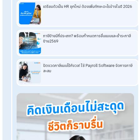
อ่านบทความที่เกี่ยวข้องเพิ่มเติม
จ่ายโบนัสไม่ปนเงินเดือนแยกงวดชัดทุกเลขด้วยโปรแกรมเงิน
เดือน
แจกฟรี! ตารางคำนวณโบนัสพนักงาน ใส่สูตรให้ครบนำไปใช้ได้
เลย
การจ่ายโบนัสตามกฎหมาย หักภาษี ณ ที่จ่ายกี่เปอร์เซ็นต์?
Prorate
เงินเดือน Prorate โบนัส คืออะไร?
พร้อมวิธีคิด
โปรแกรมเงินเดือน HumanSoft
ทดลองใช้ฟรี 30 วัน
ครบทุกฟังก์ชัน
บริการขึ้นระบบ ฟรี
ไม่มีค่าใช้จ่ายใดๆ ทั้งสิ้น
ยกเลิกเมื่อไหร่ก็ได้