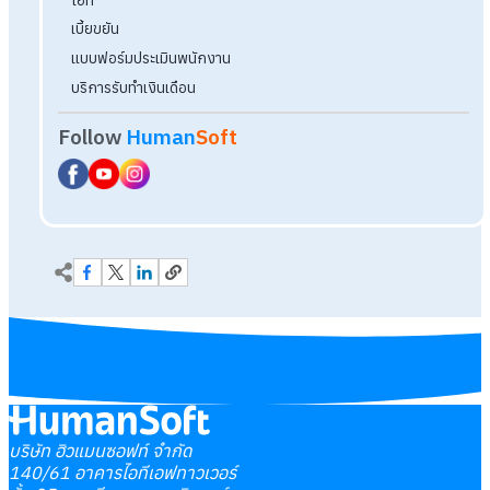
บริษัท ฮิวแมนซอฟท์ จำกัด
140/61 อาคารไอทีเอฟทาวเวอร์