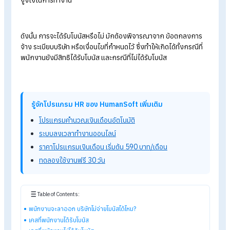
โบนัสได้ไหม?
หลายคนอาจเคยเจอสถานการณ์นี้ เช่น ทำงานมาทั้งปี แต่พอใกล้ช่
ประกาศ
โบนัส
กลับตัดสินใจลาออก ทำให้เกิดคำถามว่า
หากพนักงา
แจ้งลาออกก่อนโบนัสออก บริษัทมีสิทธิไม่จ่ายโบนัสได้หรือไม่
คำตอบคือ “ขึ้นอยู่กับเงื่อนไขการจ่ายโบนัสของบริษัท”
เพราะตาม
กฎหมายแรงงาน
โบนัสไม่ได้ถูกกำหนดให้เป็นค่าจ้างตามกฎหมาย
โดยตรง แต่เป็นเงินพิเศษที่นายจ้างมอบให้เพื่อเป็นรางวัลหรือแรง
จูงใจในการทำงาน
ดังนั้น การจะได้รับโบนัสหรือไม่ มักต้องพิจารณาจาก
ข้อตกลงกา
จ้าง ระเบียบบริษัท หรือเงื่อนไขที่กำหนดไว้
ซึ่งทำให้เกิดได้ทั้งกรณีที
พนักงานยังมีสิทธิได้รับโบนัส และกรณีที่ไม่ได้รับโบนัส