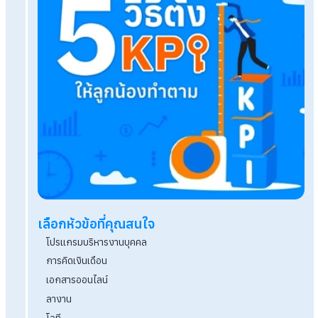
ภาษีป้ายมีกี่ประเภท? พร้อมกำหนดการยื่นแบบและชำร
ป้าย2569
ปิดงวดภาษีแบบไร้กังวล! ใช้ Payroll Software จัดก
สะสม