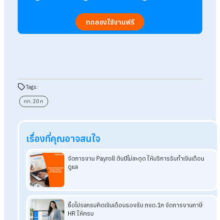
ถึงเมื่อไหร่ มีวิธียังไง?
โดยสรุปแล้ว การยื่นแบบ กท.20ก ผ่านระบบ e-wage ช่วยให้นายจ
รายงานค่าจ้างประจำปีได้สะดวก รวดเร็ว และลดการใช้เอกสาร โด
นายจ้างต้องยื่นข้อมูลภายในเดือนกุมภาพันธ์ของทุกปี และหากมีเง
สมทบส่วนต่าง ระบบจะคำนวณให้อัตโนมัติ พร้อมออกใบแจ้งชำระเ
ซึ่งต้องชำระ ภายในวันที่ 31 มีนาคม
ขั้นตอนการยื่นก็ไม่ซับซ้อน เพียงเตรียมข้อมูลค่าจ้างและจำนวน
ลูกจ้างให้ครบ จากนั้นเข้าสู่ระบบ e-wage เลือกเมนูรายงานค่าจ้า
และกรอกข้อมูลตามขั้นตอน ก็สามารถยื่นแบบได้ทันที โดยไม่ต้องเด
ทางไปสำนักงานประกันสังคม
อ่านบทความที่เกี่ยวข้องเพิ่มเติม
สรุปครบเอกสารกองทุนเงินทดแทน กท.26ก กท.20ก กท.25