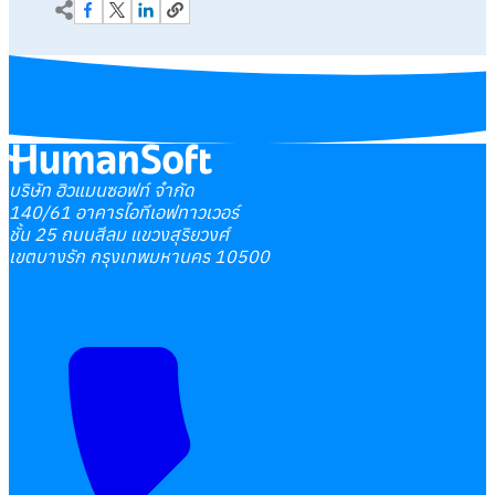
บริษัท ฮิวแมนซอฟท์ จำกัด
140/61 อาคารไอทีเอฟทาวเวอร์
ชั้น 25 ถนนสีลม แขวงสุริยวงศ์
เขตบางรัก กรุงเทพมหานคร 10500