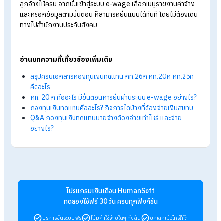
ต่อคน หรือ 240,000 บาทต่อปี เพื่อนำไปใช้คำนวณเงินสมทบกองท
เงินทดแทน
ข้อมูลที่ต้องเตรียมก่อนทำรายงานหรือยื่น กท.20
ค่าจ้างรายวันหรือรายเดือนของลูกจ้างที่ได้รับต่ำที่สุดในปีที่ผ่า
จำนวนลูกจ้าง ณ วันที่ 31 ธันวาคม ของปีที่ผ่านมา
ค่าจ้างสุทธิที่ต้องแจ้ง เฉพาะส่วนที่ไม่เกินเพดานที่กำหนด รวม
ยอดตลอดทั้งปี
ฝ่าย HR หรือผู้รับผิดชอบ ควรสรุปข้อมูลเหล่านี้จากระบบ Payroll ห
เอกสารเงินเดือน เพื่อให้ได้ตัวเลขที่ถูกต้องและนำไปกรอกในระบบ 
wage ได้อย่างแม่นยำ
สรุป ยื่น กท. 20 ก ผ่านระบบออนไลน์ ยื่นไ