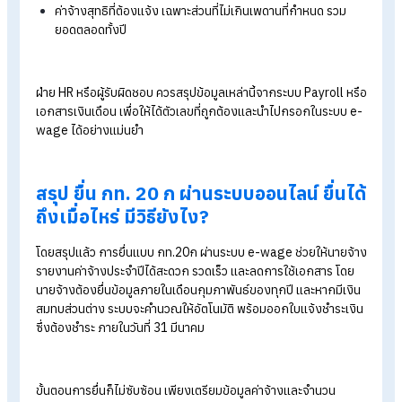
จำนวนลูกจ้าง ณ วันที่ 31 ธันวาคม ของปีที่ผ่านมา
ค่าจ้างสุทธิที่ต้องแจ้งเฉพาะส่วนที่ไม่เกิน 20,000 บาท/เดือน/
รวมยอดของลูกจ้างทุกคนตลอดทั้งปี
8. เมื่อกรอกข้อมูลครบถ้วนและกดบันทึก
ระบบจำคำนวณเงินสมทบที่นายจ้างต้องทำการจ่ายเพิ่มและสร้างใ
แจ้งเงินสมทบจากการรายงานค่าจ้างประจำปี กองทุนเงินทดแทน 
26 ค พร้อมใบ pay-in เพื่อให้นายจ้างนำไปชำระส่วนต่างเงินสมทบ
(ถ้ามี) ภายในวันที่ 31 มีนาคม
เช็กให้ครบ! ข้อมูลที่ต้องใช้ก่อนยื่นแบบ
กท.20ก
ก่อนยื่นแบบ กท. 20 ก นายจ้างต้องเตรียมข้อมูลเงินค่าจ้างที่จ่ายจ
ให้แก่ลูกจ้าง โดยใช้ฐานในการคำนวณ ไม่เกิน 20,000 บาทต่อเดือ