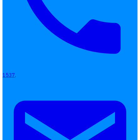
เลือกหัวข้อที่คุณสนใจ
โปรแกรมบริหารงานบุคคล
การคิดเงินเดือน
เอกสารออนไลน์
1537,
ลางาน
โอที
เบี้ยขยัน
แบบฟอร์มประเมินพนักงาน
บริการรับทำเงินเดือน
Follow
Human
Soft