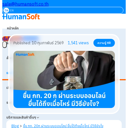
sale@humansoft.co.th
TH
EN
หน้าหลัก
เริ่มใช้งานฟรี
เข้าสู่ระบบ
ฟังก์ชัน
สำหรับธุรกิจ
แหล่งเรียนรู้
10 กุมภาพันธ์ 2569
1,541
views
Published:
ความรู้ HR
เกี่ยวกับเรา
ราคา
บริการและสินค้าอื่นๆ