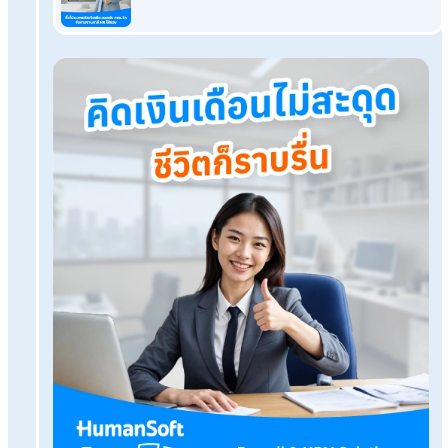
คืออะไร
กท. 20
ก คืออะไร มีขั้นตอนการยื่นผ่านระบบ e-wage
อย่างไ
กองทุนเงินทดแทนคืออะไร?
กิจการใดบ้างที่ต้องจ่ายเงินสมทบ
Q&A
กองทุนเงินทดแทนนายจ้างต้องจ่ายเท่าไหร่ และจ่าย
อย่างไร?
โปรแกรมเงินเดือน HumanSoft
ทดลองใช้ฟรี 30 วัน
ครบทุกฟังก์ชัน
บริการขึ้นระบบ ฟรี
ไม่มีค่าใช้จ่ายใดๆ ทั้งสิ้น
ยกเลิกเมื่อไหร่ก็ได้
ทดลองใช้งานฟรี