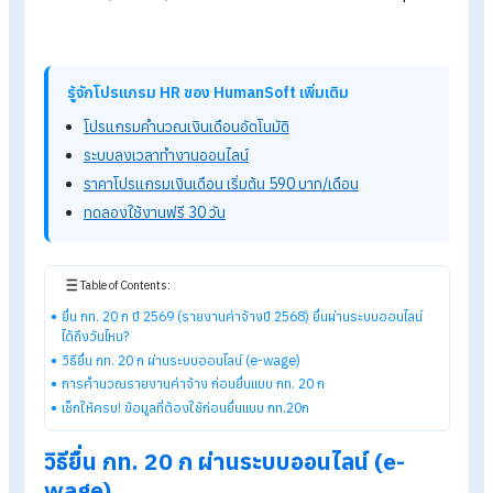
ค่าจ้างปี 2568) ยื่นผ่านระบบ
ออนไลน์ได้ถึงวันไหน
?
การยื่นแบบแสดงเงินค่าจ้างประจำปี กท.20
ก ของ
กองทุนเงิน
ทดแทน
ประจำปี 2568 ผ่านช่องทางออนไลน์ (e-wage)
ของ
สำนักงานประกันสังคม สามารถยื่นได้ภายในเดือนกุมภาพันธ์ 256
กรณีที่มีเงินส่วนต่างจากการยื่นแบบ กท.20ก นายจ้างต้องชำระเง
ส่วนต่างนี้ (กท. 25 ค) ให้ครบถ้วนภายในวันที่ 31 มีนาคมของทุกปี
รู้จักโปรแกรม HR ของ HumanSoft เพิ่มเติม
โปรแกรมคำนวณเงินเดือนอัตโนมัติ
ระบบลงเวลาทำงานออนไลน์
ราคาโปรแกรมเงินเดือน เริ่มต้น 590 บาท/เดือน