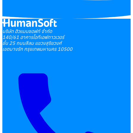
บริษัท ฮิวแมนซอฟท์ จำกัด
140/61 อาคารไอทีเอฟทาวเวอร์
ชั้น 25 ถนนสีลม แขวงสุริยวงศ์
เขตบางรัก กรุงเทพมหานคร 10500