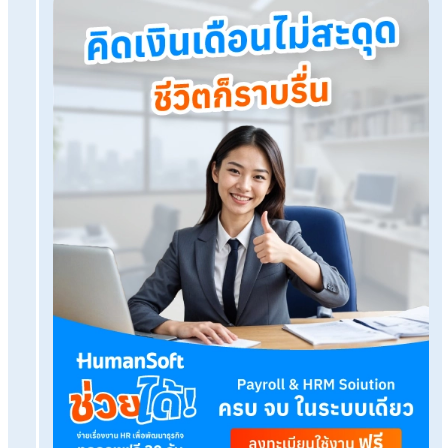
AI กับงาน HR: รวม AI ที่ช่วยจัดการงานบุคคลได้อย่างมืออาช
โปรแกรมเงินเดือน HumanSoft
ทดลองใช้ฟรี 30 วัน
ครบทุกฟังก์ชัน
บริการขึ้นระบบ ฟรี
ไม่มีค่าใช้จ่ายใดๆ ทั้งสิ้น
ยกเลิกเมื่อไหร่ก็ได้
ทดลองใช้งานฟรี