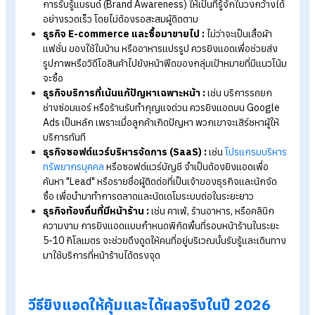
TikTok Ads:
แพลตฟอร์มมาแรงที่สุดสำหรับวิดีโอสั้น เหมาะ
สินค้าแฟชั่น บิวตี้ และของกิน เน้นความบันเทิงและการขายผ่าน
ระบบ TikTok Shop
E-commerce Ads (Shopee / Lazada):
การซื้อโฆษณ
ภายในแอปพลิเคชันโดยตรง เหมาะสำหรับร้านค้าที่ต้องการกระต
ยอดขาย
ธุรกิจไหนบ้างที่ควรยิงแอด?
ในขณะที่การแข่งขันบนโลกออนไลน์สูงขึ้นเรื่อย ๆ การรอให้ลูกค้าเ
มาหาเองอาจไม่ทันการณ์ แม้ว่าเกือบทุกธุรกิจจะสามารถโฆษณาได
แต่กลุ่มธุรกิจเหล่านี้คือกลุ่มที่ "จำเป็นและควรยิงแอดมากที่สุด" เพื
สร้างความได้เปรียบทางการตลาด
ธุรกิจเปิดตัวใหม่ หรือ แบรนด์ที่เพิ่งเริ่มต้น :
เพื่อช่วยสร้าง
การรับรู้แบรนด์ (Brand Awareness) ให้เป็นที่รู้จักในวงกว้าง
อย่างรวดเร็ว โดยไม่ต้องรอสะสมผู้ติดตาม
ธุรกิจ E-commerce และซื้อมาขายไป :
ไม่ว่าจะเป็นเสื้อผ้า