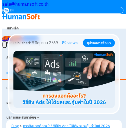
sale@humansoft.co.th
TH
EN
หน้าหลัก
เริ่มใช้งานฟรี
เข้าสู่ระบบ
ฟังก์ชัน
สำหรับธุรกิจ
แหล่งเรียนรู้
8 มิถุนายน 2569
89
views
Published:
ผู้นำและการพัฒนา
เกี่ยวกับเรา
ราคา
บริการและสินค้าอื่นๆ