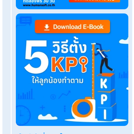
Tags:
ยิงแอด
ads คือ
เรื่องที่คุณอาจสนใจ
ขายของออนไลน์ ต้องเสียภาษียังไง เมื่อไหร่?
บริการหลังการขายที่ดี ช่วยสร้างความแตกต่างให้ธุ
อย่างไร?
ลูกจ้างพาพ่อแม่ไปหาหมอที่โรงพยาบาล ใช้ลาอะไร ลา
ไหม?