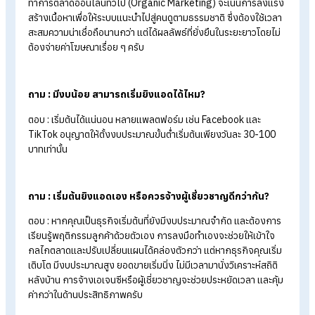
5. ปรับเปลี่ยนมุมมองและวิธีการวัดผลลัพธ์
การวัดผลความคุ้มค่าของการยิงแอดในยุคนี้ ไม่ควรดูจากตัวเลขย
ขายในระบบ Ads Manager เพียงอย่างเดียวอีกต่อไป แต่ต้องนำ
ข้อมูลจากหลังบ้านของธุรกิจ เช่น ยอดขายจริงในระบบ CRM, ยอ
สั่งซื้อรวมบนเว็บไซต์ หรือยอดขายใน Social Commerce มาวิเครา
ร่วมด้วย เพื่อให้เห็นภาพรวมของผลตอบแทนจากการลงทุนที่แท้จร
สรุป การยิงแอดคืออะไร? วิธียิง Ads ให้ไ
ผลและคุ้มค่าในปี 2026
การยิงแอด คือ ทางลัดสำคัญที่ช่วยขับเคลื่อนให้ธุรกิจเติบโตได้อย่
รวดเร็วบนโลกออนไลน์ ซึ่งในปี 2026 นี้ กลยุทธ์การยิงแอดให้ได้
ผลลัพธ์ที่คุ้มค่าสูงสุดไม่ใช่เพียงแค่การทุ่มเงินงบประมาณโฆษณาห
การตั้งค่ากลุ่มเป้าหมายแบบเดิม ๆ แต่หัวใจสำคัญอยู่ที่การปรับตัว
เข้าหาเทคโนโลยีอัจฉริยะ การเลือกใช้ AI ให้เป็นประโยชน์ ควบคู่ไป
การสร้างโฆษณาที่มีคุณภาพ มีแรงดึงดูดใจ และตอบโจทย์พฤติก