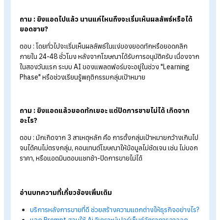
ของผู้บริโภค เพื่อเปลี่ยนงบประมาณโฆษณาให้กลายเป็นผลตอบแ
และยอดขายที่เติบโตอย่างยั่งยืนนั่นเอง
FAQ: คำถามที่พบบ่อยเกี่ยวกับการยิงแอด
ถาม : ยิงแอด ต่างจากทำการตลาดออนไลน์ทั่วไปยังไง?
ตอบ : การยิงแอด (Paid Ads) คือการจ่ายเงินซื้อพื้นที่โฆษณาเพื่อใ
เห็นผลลัพธ์ทันทีและเจาะจงเลือกกลุ่มคนดูได้ตามต้องการ ส่วนกา
ทำการตลาดออนไลน์ทั่วไป (Organic Marketing) จะเน้นการลงแ
สร้างเนื้อหาเพื่อให้ระบบแนะนำไปสู่คนดูตามธรรมชาติ ซึ่งต้องใช้เว
สะสมความน่าเชื่อถือนานกว่า แต่ได้ผลลัพธ์ที่ยั่งยืนในระยะยาวโดยไ
ต้องจ่ายค่าโฆษณาเรื่อย ๆ ครับ
ถาม : มีงบน้อย สามารถเริ่มยิงแอดได้ไหม?