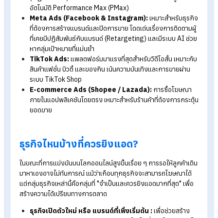
ธุรกิจไหนบ้างที่ควรยิงแอด?
วีธียิงแอดให้คุ้มและได้ผลจริงในปี 2026
สรุป การยิงแอดคืออะไร? วิธียิง Ads ให้ได้ผลและคุ้มค่าในปี 2026
FAQ: คำถามที่พบบ่อยเกี่ยวกับการยิงแอด
ช่องทางการยิงแอดยอดนิยมในปี 2026 ท
นักการตลาดต้องรู้
ในปัจจุบัน ช่องทางในการยิงแอดมีให้เลือกหลากหลาย ซึ่งแต่ละ
แพลตฟอร์มมีพฤติกรรมของผู้ใช้งานที่แตกต่างกัน ดังนี้
Google Ads:
เน้นกลุ่มเป้าหมายลูกค้าที่มีความต้องการซื้อสู
(High Intent) ผ่านการเสิร์ช รวมถึงการทำโฆษณาด้วยรูปแบ
อัตโนมัติ Performance Max (PMax)
Meta Ads (Facebook & Instagram):
เหมาะสำหรับธุร
ที่ต้องการสร้างแบรนด์และปิดการขาย โดดเด่นเรื่องการติดตามผ
ที่เคยมีปฏิสัมพันธ์กับแบรนด์ (Retargeting) และมีระบบ AI ช
หากลุ่มเป้าหมายที่แม่นยำ