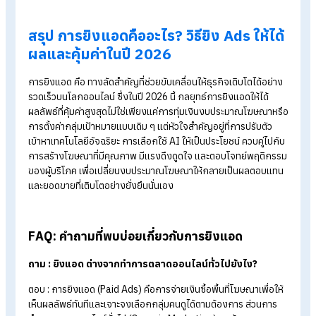
3. ใช้กฎ 3 วินาทีแรก และ Hook ที่ชัดเจน
พฤติกรรมของคนยุคนี้ไถหน้าจอไวมาก เนื้อหาในคลิปวิดีโอต้อง
กระชับ เข้าใจง่าย และต้องมี "Hook" หรือคำเปิดประโยคที่สามารถ
หยุดความสนใจของผู้ชมได้ทันทีภายใน 3 วินาทีแรก ก่อนที่พวกเขา
กดปัดผ่านโฆษณาของคุณไป
4. อย่าลืมใส่ Call-to-Action (CTA) ที่ทรงพลัง
โฆษณาที่สวยงามและสนุกสนานจะไม่มีประโยชน์เลยหากลูกค้าดูจบ
แล้วไม่รู้ว่าต้องทำอะไรต่อ ทุกชิ้นงานโฆษณาจำเป็นต้องมี Call-to
Action (CTA) หรือปุ่มกระตุ้นการตัดสินใจที่ชัดเจน เช่น "สั่งซื้อเลย
"ลงทะเบียนรับสิทธิ์ด่วน" หรือ "ทดลองใช้งานฟรี" เพื่อกระตุ้นให้เกิ
การคลิก