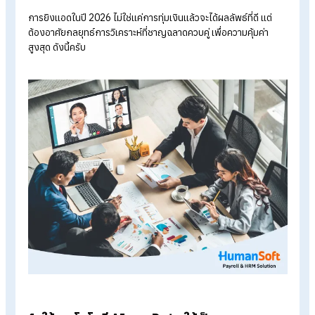
แฟชั่น ของใช้ในบ้าน หรืออาหารแปรรูป ควรยิงแอดเพื่อช่วยส่
รูปภาพหรือวิดีโอสินค้าไปยังหน้าฟีดของกลุ่มเป้าหมายที่มีแนวโ
จะซื้อ
ธุรกิจบริการที่เน้นแก้ปัญหาเฉพาะหน้า :
เช่น บริการรถยก
ช่างซ่อมแอร์ หรือร้านรับทำกุญแจด่วน ควรยิงแอดบน Googl
Ads เป็นหลัก เพราะเมื่อลูกค้าเกิดปัญหา พวกเขาจะเสิร์ชหาผู้ให
บริการทันที
ธุรกิจซอฟต์แวร์บริหารจัดการ (SaaS) :
เช่น
โปรแกรมบริ
ทรัพยากรบุคคล
หรือซอฟต์แวร์บัญชี จำเป็นต้องยิงแอดเพื่อ
ค้นหา "Lead" หรือรายชื่อผู้ติดต่อที่เป็นเจ้าของธุรกิจและนักจั
ซื้อ เพื่อนำมาทำการตลาดและนัดเดโมระบบต่อในระยะยาว
ธุรกิจท้องถิ่นที่มีหน้าร้าน :
เช่น คาเฟ่, ร้านอาหาร, หรือคลินิก
ความงาม การยิงแอดแบบกำหนดพิกัดพื้นที่รอบหน้าร้านในระย
5-10 กิโลเมตร จะช่วยดึงดูดให้คนที่อยู่บริเวณนั้นรับรู้และเดิน
มาใช้บริการที่หน้าร้านได้ตรงจุด
วีธียิงแอดให้คุ้มและได้ผลจริงในปี 2026