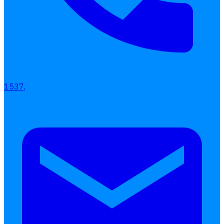
1537,
เลือกหัวข้อที่คุณสนใจ
โปรแกรมบริหารงานบุคคล
การคิดเงินเดือน
เอกสารออนไลน์
ลางาน
โอที
เบี้ยขยัน
แบบฟอร์มประเมินพนักงาน
บริการรับทำเงินเดือน