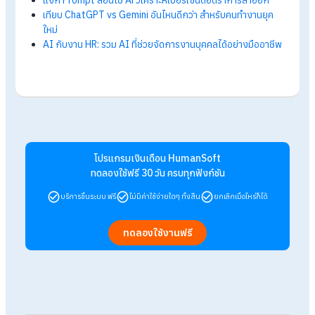
ตอบ : เริ่มต้นได้แน่นอน หลายแพลตฟอร์ม เช่น Facebook และ
TikTok อนุญาตให้ตั้งงบประมาณขั้นต่ำเริ่มต้นเพียงวันละ 30-100
บาทเท่านั้น
ถาม : เริ่มต้นยิงแอดเอง หรือควรจ้างผู้เชี่ยวชาญดีกว่ากัน?
ตอบ : หากคุณเป็นธุรกิจเริ่มต้นที่ยังมีงบประมาณจำกัด และต้องก
เรียนรู้พฤติกรรมลูกค้าด้วยตัวเอง การลงมือทำเองจะช่วยให้เข้าใจ
กลไกตลาดและปรับเปลี่ยนแผนได้คล่องตัวกว่า แต่หากธุรกิจคุณเริ
เติบโต มีงบประมาณสูง ยอดขายเริ่มนิ่ง ไม่มีเวลามานั่งวิเคราะห์สถิต
หลังบ้าน การจ้างเอเจนซีหรือผู้เชี่ยวชาญจะช่วยประหยัดเวลา และคุ
ค่ากว่าในด้านประสิทธิภาพครับ
ถาม : ยิงแอดไปแล้ว นานแค่ไหนถึงจะเริ่มเห็นผลลัพธ์หรือได้
ยอดขาย?
ตอบ : โดยทั่วไปจะเริ่มเห็นผลลัพธ์ในแง่ของยอดทักหรือยอดคลิก