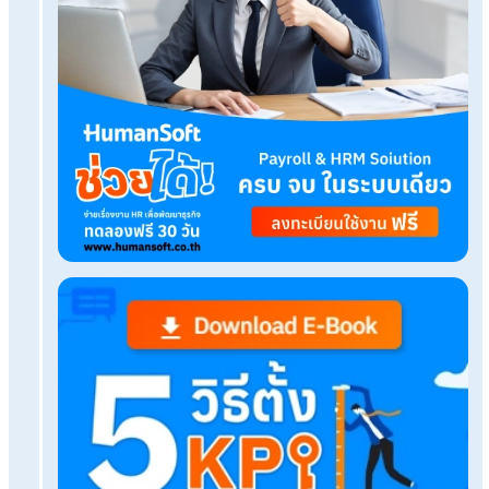
เรื่องที่คุณอาจสนใจ
แจกทริค! วางแผนลางานแบบมืออาชีพ ไม่ให้รู้สึกผิดห
ตามงาน
โปรแกรมบริหารงานบุคคล จัดการกองทุนพนักงานให
โปร่งใสอย่างไร
แจกฟรี! แบบประเมินปรับฐานเงินเดือนพนักงานโหลดไ
ใช้ได้เลย