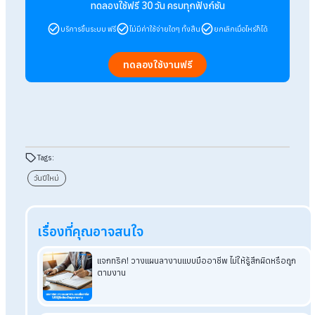
6. เลี่ยงการใส่เสื้อผ้าสีหม่นหรือสีทึบ
การใส่สีดำหรือสีเข้มในวันปีใหม่ถูกมองเหมือนการไว้ทุกข์ และอาจด
พลังด้านลบเข้ามา แนะนำให้เลือกใส่เสื้อผ้าสีสดใส สีมงคล หรือสีที่ช
ให้รู้สึกกระปรี้กระเปร่า เพื่อดึงดูดพลังบวกและเสริมสิริมงคลในกา
เริ่มต้นปีใหม่
สรุป 6 สิ่งไม่ควรทำในวันที่ 1 มกราคม เพื
เริ่มต้นวันปีใหม่ที่ดี
วันที่ 1 มกราคม คือจุดเริ่มต้นแห่งพลังบวก การหลีกเลี่ยง 6 สิ่งไม่
ควรทำ เช่น การทำความสะอาดบ้าน, การสระผม, ใช้ของแตกหัก, พู
คำหยาบ ทำร้ายสัตว์ และใส่เสื้อผ้าสีทึบ จะช่วยเปิดปีใหม่ด้วยโชคลา
ความราบรื่น และเปิดรับพลังงานดี ๆ แม้ข้อห้ามเหล่านี้จะอยู่บนพื้น
ความเชื่อ แต่ก็ช่วยสร้างบรรยากาศในการเริ่มต้นปีใหม่ด้วยความตั้
ที่ดีให้กับชีวิตได้เช่นกัน