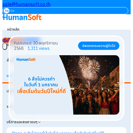
sale@humansoft.co.th
TH
EN
หน้าหลัก
เริ่มใช้งานฟรี
เข้าสู่ระบบ
ฟังก์ชัน
สำหรับธุรกิจ
แหล่งเรียนรู้
30 พฤศจิกายน
Published:
อัพเดทเทรนความรู้ทั่วไป
เกี่ยวกับเรา
2568
1,311
views
ราคา
บริการและสินค้าอื่นๆ