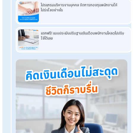
โปรแกรมเงินเดือน HumanSoft
ทดลองใช้ฟรี 30 วัน
ครบทุกฟังก์ชัน
บริการขึ้นระบบ ฟรี
ไม่มีค่าใช้จ่ายใดๆ ทั้งสิ้น
ยกเลิกเมื่อไหร่ก็ได้
ทดลองใช้งานฟรี
Tags:
วันปีใหม่