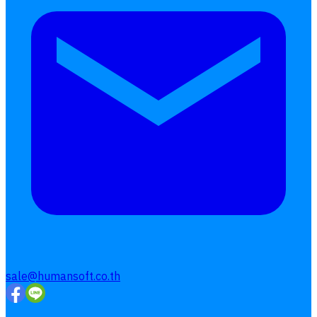
sale@humansoft.co.th