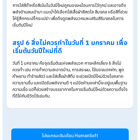
ตัดผมหรือเปลี่ยนลุคใหม่ แนะนำให้ทำหลังวันที่ 1 มกราคม เพื่อให้เริ่
ต้นปีด้วยความสบายใจมากกว่า
4. ห้ามทำร้ายสัตว์ หรือฆ่าสัตว์ในวันปีใหม่
สัตว์ทุกชนิดควรได้เริ่มต้นปีด้วยความสุขเช่นเดียวกับคนเรา ความเชื
โบราณมองว่าการทำร้ายสัตว์จะนำพาความทุกข์ ความเจ็บปวด และ
เหตุไม่ดีมาสู่ผู้กระทำ จึงควรเริ่มต้นปีด้วยเมตตา การให้ชีวิต และคว
ปรารถนาดีมากกว่าการทำร้าย
5. หลีกเลี่ยงการทำความสะอาดบ้านในวันปีใหม่
แม้บ้านสะอาดจะดูดี แต่ตามความเชื่อโบราณมองว่าการกวาดบ้าน ซ
ผ้า หรือทำความสะอาดในวันปีใหม่เป็นการ “กวาดโชคดีออกไป” ทำใ
เงินทองรั่วไหล แถมยังดูเหมือนไม่พร้อมต้อนรับแขกที่มาอวยพรใน
มงคลอีกด้วย