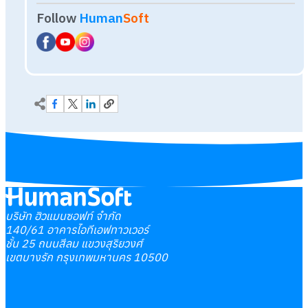
บริษัท ฮิวแมนซอฟท์ จำกัด
140/61 อาคารไอทีเอฟทาวเวอร์
ชั้น 25 ถนนสีลม แขวงสุริยวงศ์
เขตบางรัก กรุงเทพมหานคร 10500