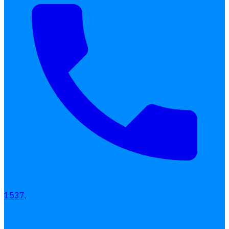
เลือกหัวข้อที่คุณสนใจ
โปรแกรมบริหารงานบุคคล
การคิดเงินเดือน
เอกสารออนไลน์
ลางาน
โอที
เบี้ยขยัน
แบบฟอร์มประเมินพนักงาน
บริการรับทำเงินเดือน
1537,
Follow
Human
Soft