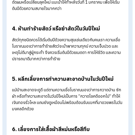
วันปีใหม่ถือเป็นวันแห่งพลังงานดี ๆ จึงควรหลีกเลี่ยงคำหยาบ คำ
ประชดประชัน หรือคำพูดที่บั่นทอนจิตใจ เพราะเชื่อว่าจะทำให้ตลอดป
เต็มไปด้วยพลังลบ นอกจากนี้ยังมีความเชื่อว่าการพูดแช่งหรือพูดร
ในวันนี้ อาจย้อนกลับมาหาตัวผู้พูดเองได้อีกด้วย
2. ห้ามใช้ของแตกร้าวหรือชำรุดรับปีใหม่
ก่อนเข้าสู่ปีใหม่ควรเช็กของใช้ภายในบ้าน เช่น แก้ว จาน ชาม หรือ
ตกแต่งต่าง ๆ หากพบว่ามีรอยร้าวควรเปลี่ยนหรือซ่อมทันที เนื่อง
ความเชื่อโบราณมองว่าสิ่งของที่แตกหักเป็นสัญลักษณ์ของความไ
สมบูรณ์ และอาจนำพาอุปสรรค ความขัดแย้ง หรือปัญหาในความ
สัมพันธ์เข้ามาในปีใหม่
3. ไม่สระผมหรือเปลี่ยนทรงผมในวันที่ 1 มกราคม
เชื่อกันว่าการสระผมหรือการตัดผมในวันปีใหม่อาจเป็นการ “ล้างโช
ลาภออกไป” ทำให้สิ่งดี ๆ ที่กำลังจะเข้ามาหายไปด้วย หากต้องการ