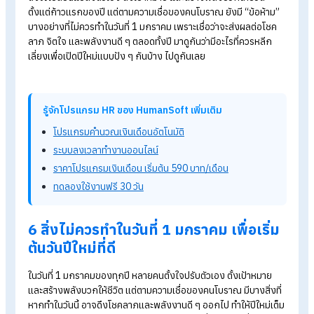
คำอวยพรปีใหม่ 2568
ทั้งไทยและอังกฤษ พร้อมไอเดียทำการ์ด
ใหม่
Countdownปีใหม่2568ชี้เป้าที่เที่ยวสถานที่จัดงานน่าไปเช็กอิ
คําอวยพรปีใหม่ 2567
ภาษาอังกฤษ ทั้งแบบสั้นและแบบยาว
พร้อมคำแ
ความเชื่อเกี่ยวกับวันขึ้นปีใหม่
วันแรกของปีใหม่ ถือเป็นสัญลักษณ์ของการเริ่มต้นสิ่งดี ๆ หลายค
ตั้งใจเปลี่ยนแปลงตัวเอง ตั้งเป้าหมาย และสร้างพลังบวกให้ชีวิต
ตั้งแต่ก้าวแรกของปี แต่ตามความเชื่อของคนโบราณ ยังมี “ข้อห้า
บางอย่างที่ไม่ควรทำในวันที่ 1
มกราคม เพราะเชื่อว่าจะส่งผลต่อโช
ลาภ จิตใจ และพลังงานดี ๆ ตลอดทั้งปี มาดูกันว่ามีอะไรที่ควรหลีก
เลี่ยงเพื่อเปิดปีใหม่แบบปัง ๆ กันบ้าง ไปดูกันเลย
รู้จักโปรแกรม HR ของ HumanSoft เพิ่มเติม