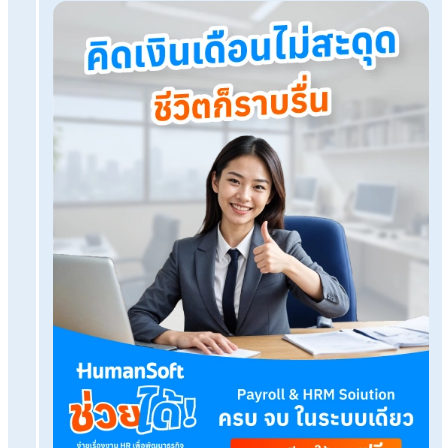
โปรแกรมเงินเดือน HumanSoft
ทดลองใช้ฟรี 30 วัน
ครบทุกฟังก์ชัน
บริการขึ้นระบบ ฟรี
ไม่มีค่าใช้จ่ายใดๆ ทั้งสิ้น
ยกเลิกเมื่อไหร่ก็ได้
ทดลองใช้งานฟรี
Tags:
โปรแกรมบริหารงานบุคคล
เรื่องที่คุณอาจสนใจ