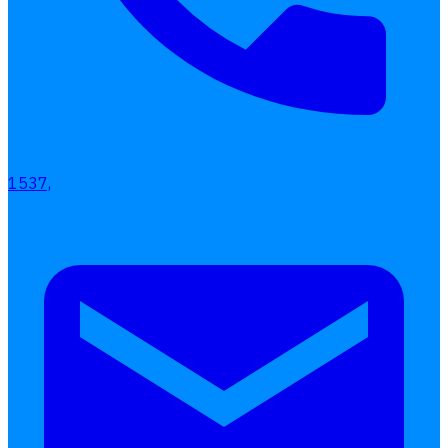
เลือกหัวข้อที่คุณสนใจ
โปรแกรมบริหารงานบุคคล
การคิดเงินเดือน
เอกสารออนไลน์
ลางาน
โอที
1537,
เบี้ยขยัน
แบบฟอร์มประเมินพนักงาน
บริการรับทำเงินเดือน
Follow
Human
Soft