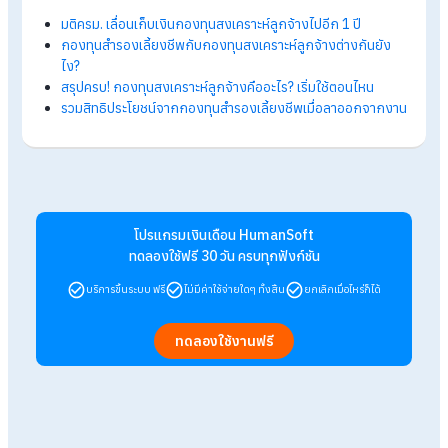
เพราะเปิดให้พนักงานสามารถเข้ามาตรวจสอบข้อมูลกองทุนของ
ตนเองได้ตลอดเวลา ทั้งยอดเงินสะสม วิธีการหักกองทุน และผู้รับ
ประโยชน์ โดยไม่ต้องรอ HR สรุปหรือแจ้งเพิ่มเติม
3. มีรายงานกองทุนให้ตรวจสอบข้อมูล
โปรแกรมบริหารงานบุคคลจาก HumanSoft มาพร้อมรายงาน
กองทุนที่ออกแบบมาเพื่อช่วย HR และผู้บริหารตรวจสอบข้อมูลได้
อย่างง่ายและแม่นยำ ไม่ว่าจะเป็น รายงานกองทุนสำรองเลี้ยงชีพ,
รายงานกองทุนสำรองเลี้ยงชีพประจำปี, หรือ รายงานประวัติกองท
ที่สรุปข้อมูลสำคัญอย่างละเอียด
สรุปจัดการกองทุนพนักงานให้โปร่งใส
ด้วยโปรแกรมบริหารงานบุคคล
โปรแกรมบริหารงานบุคคล
จาก
Human
Soft
ช่วยให้องค์กรบริ