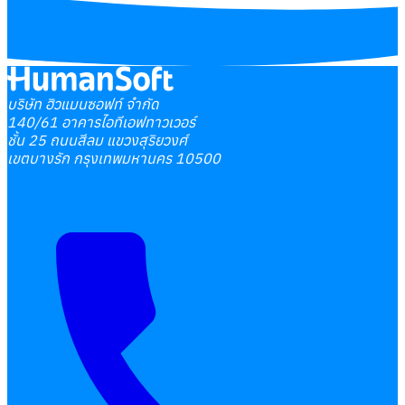
บริษัท ฮิวแมนซอฟท์ จำกัด
140/61 อาคารไอทีเอฟทาวเวอร์
ชั้น 25 ถนนสีลม แขวงสุริยวงศ์
เขตบางรัก กรุงเทพมหานคร 10500