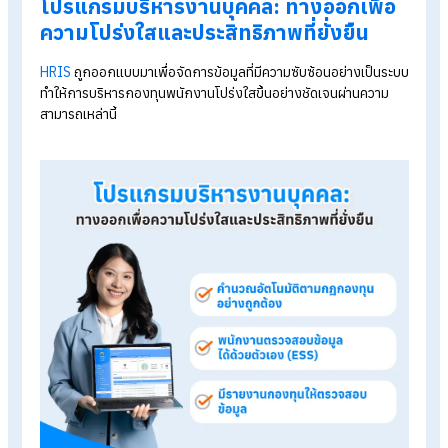
2. พนักงานไม่สามารถเข้าถึงข้อมูลของตัวเองได้
ทันที
ข้อมูลการสะสมกองทุนมักถูกสรุปเป็นรายเดือนหรือรายไตรมาส ทำ
พนักงานไม่รู้สถานะจริงแบบเรียลไทม์ นำไปสู่ความสงสัย เช่น “ยอ
เดือนนี้ถูกต้องหรือไม่?”
3. ตรวจสอบย้อนหลังลำบาก ไม่มีร่องรอยการ
ทำงานที่ชัดเจน
เมื่อเกิดข้อโต้แย้ง การค้นหาเอกสารหรือการตามรอยข้อมูลย้อนหล
เป็นเรื่องยาก ทำให้การพิสูจน์ความโปร่งใสทำได้ช้าและสร้างภาระให
ทั้ง HR และผู้บริหาร