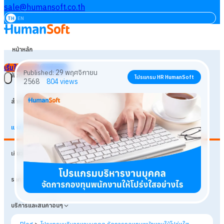
sale@humansoft.co.th
TH
EN
หน้าหลัก
เริ่มใช้งานฟรี
เข้าสู่ระบบ
ฟังก์ชัน
สำหรับธุรกิจ
แหล่งเรียนรู้
29 พฤศจิกายน
Published:
โปรแกรม HR HumanSoft
เกี่ยวกับเรา
2568
804
views
ราคา
บริการและสินค้าอื่นๆ