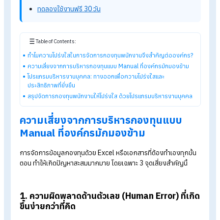
เพื่อแก้ปัญหานี้ องค์กรยุคใหม่จึงเริ่มหันมาใช้
โปรแกรมบริหารง
บุคคล (HRIS)
เพื่อเปลี่ยนการจัดการกองทุนให้เป็นระบบ โปร่งใส
และตรวจสอบได้ทุกขั้นตอน
รู้จักโปรแกรม HR ของ HumanSoft เพิ่มเติม
โปรแกรมคำนวณเงินเดือนอัตโนมัติ
ระบบลงเวลาทำงานออนไลน์
ราคาโปรแกรมเงินเดือน เริ่มต้น 590 บาท/เดือน
ทดลองใช้งานฟรี 30 วัน
Table of Contents: