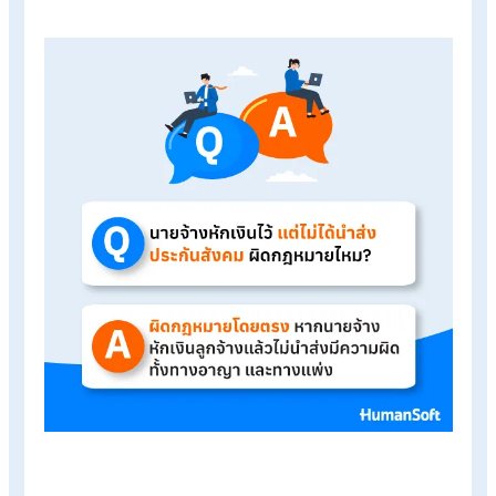
ไหม?
หลายองค์กรอาจเคยเจอสถานการณ์
หักเงินประกันสังคมจากเงิน
เดือนพนักงานแล้ว แต่ยังไม่ได้นำส่งจริง
ไม่ว่าจะเกิดจากความผิด
พลาด ลืมยื่น หรือตั้งใจเลื่อนการจ่าย คำถามคือ… แบบนี้ผิดกฎหม
หรือไม่ และใครที่ได้รับผลกระทบบ้าง?
บทความนี้สรุปคำตอบแบบ
Q&A ชัด ๆ
ให้นายจ้างเข้าใจง่ายและ
ป้องกันความเสี่ยงต่าง ๆ ได้ทันที