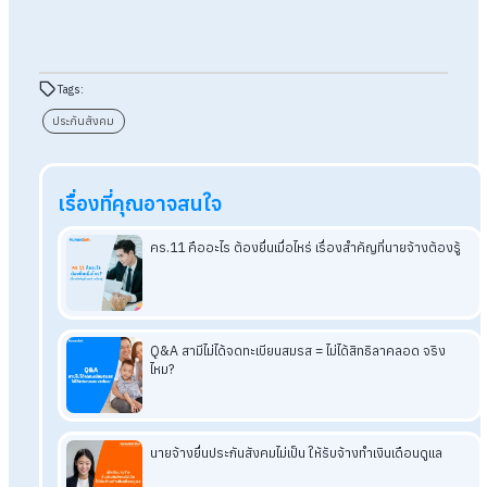
นายจ้างจึงควรให้ความสำคัญกับการบริหารเงินเดือนและการนำส่
เงินสมทบอย่างถูกต้องและตรงเวลา
หากองค์กรไม่มีทีม HR ดูแลโดยตรง หรือไม่มั่นใจในขั้นตอนการ
คำนวณและยื่นประกันสังคม การใช้ ผู้เชี่ยวชาญด้าน Payroll หรือ
บริการรับทำเงินเดือน
คือทางเลือกที่ช่วยลดความผิดพลาด ป้องกัน
ความเสี่ยงทางกฎหมาย และสร้างความเชื่อมั่นให้พนักงานใน
อ่านบทความที่เกี่ยวข้องเพิ่มเติม
นายจ้างยื่นประกันสังคมไม่เป็น ให้รับจ้างทำเงินเดือนดูแล
ราชกิจจาฯประกาศแล้วปรับเพดานเงินสมทบประกันสังคมมี
ผล1ม.ค.2569
เปลี่ยนโรงพยาบาลประกันสังคมได้ตอนไหน รอกี่วันถึงใช้สิทธิไ
สิทธิประกันสังคมผู้ประกันตน ม.33, 39
และช่องทางการเช็กสิท
ปี2569เพดานเงินสมทบประกันสังคมปรับเพิ่มได้สิทธิอะไรเพิ่มบ
นายจ้างต้องรู้! หากไม่ชำระเงินสมทบประกันสังคม เสี่ยงกฎหม