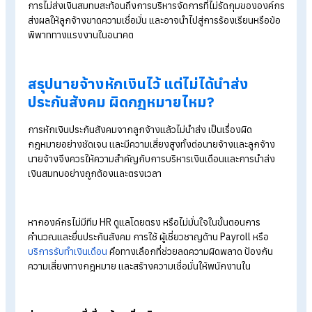
เลือกไว้ได้ ต้องสำรองจ่ายเอง หรือเสียโอกาสในการเข้ารับการรัก
2. ขาดสิทธิเงินทดแทนในกรณีสำคัญ:
หากเกิดเหตุไม่คาดคิด เช่น เจ็บป่วย ทุพพลภาพ คลอดบุตร หรือว่า
งาน ลูกจ้างอาจไม่ได้รับเงินทดแทนหรือเงินชดเชยจากประกันสังค
ทั้งที่เงินสมทบถูกหักจากเงินเดือนแล้ว
3. เสียสิทธิประโยชน์โดยไม่รู้ตัว:
หลายกรณี ลูกจ้างไม่ทราบว่านายจ้างไม่ได้ส่งเงินสมทบ จนกระทั่ง
ต้องใช้สิทธิจริง ทำให้สูญเสียสิทธิที่ควรได้รับตามกฎหมาย โดยไม่
สามารถเรียกคืนย้อนหลังได้ทันเวลา
4. เกิดภาระค่าใช้จ่ายส่วนตัวที่ไม่ควรเกิดขึ้น: