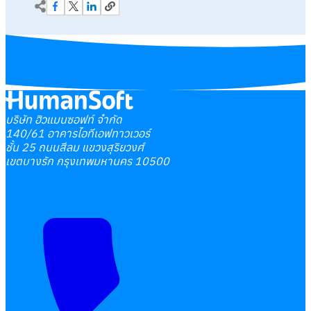
บริษัท ฮิวแมนซอฟท์ จำกัด
140/61 อาคารไอทีเอฟทาวเวอร์
ชั้น 25 ถนนสีลม แขวงสุริยวงศ์
เขตบางรัก กรุงเทพมหานคร 10500