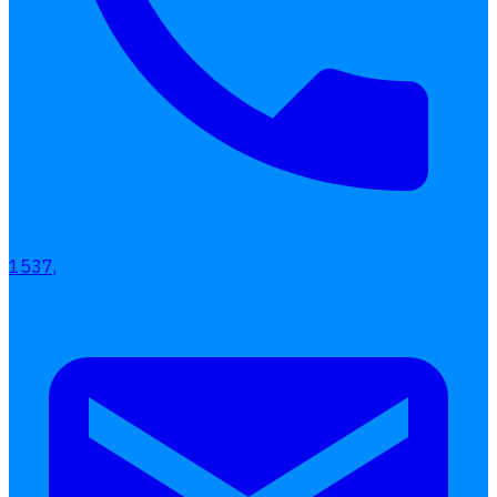
เลือกหัวข้อที่คุณสนใจ
โปรแกรมบริหารงานบุคคล
การคิดเงินเดือน
เอกสารออนไลน์
1537,
ลางาน
โอที
เบี้ยขยัน
แบบฟอร์มประเมินพนักงาน
บริการรับทำเงินเดือน
Follow
Human
Soft