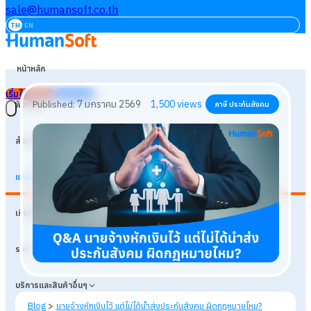
sale@humansoft.co.th
TH
EN
หน้าหลัก
เริ่มใช้งานฟรี
เข้าสู่ระบบ
ฟังก์ชัน
สำหรับธุรกิจ
แหล่งเรียนรู้
7 มกราคม 2569
1,500
views
Published:
ภาษี ประกันสังคม
เกี่ยวกับเรา
ราคา
บริการและสินค้าอื่นๆ