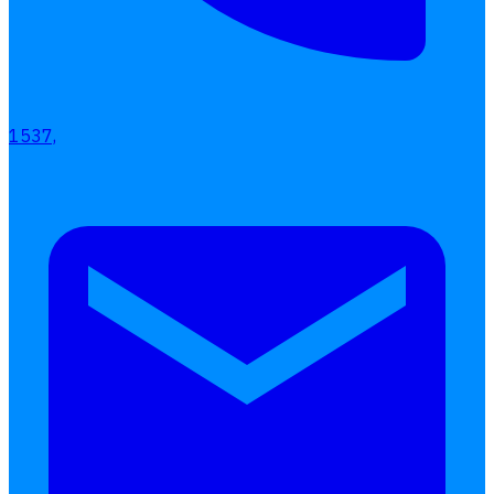
1537,
เลือกหัวข้อที่คุณสนใจ
โปรแกรมบริหารงานบุคคล
การคิดเงินเดือน
เอกสารออนไลน์
ลางาน
โอที
เบี้ยขยัน
แบบฟอร์มประเมินพนักงาน
บริการรับทำเงินเดือน
Follow
Human
Soft