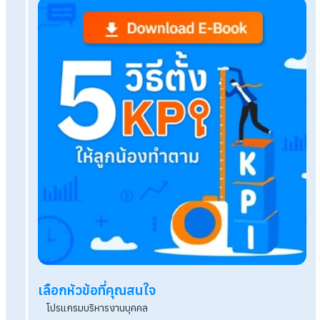
เรื่องที่คุณอาจสนใจ
เปิด 5 เหตุผลของพนักงานเก่งที่เลือกลาออก พร้อมวิธ
เช็กเลย! ปฏิทินวันหยุดปี 2569 มีหยุดยาว หยุดพิเศษว
บ้าง?
ใบเตือนพนักงานมีผลทางกฎหมายหรือไม่ นำมาเลิกจ้า
หรือเปล่า?