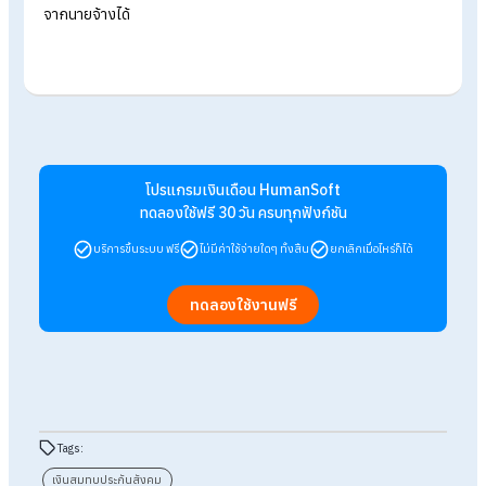
FAQ คำถามที่พบบ่อยเกี่ยวกับ "
หากไม่ชำระเงิน
สมทบประกันสังคม เสี่ยงกฎหมาย!
"
ถาม: ถ้าบริษัทมีพนักงานแค่คนเดียว (หรือ 2-3 คน) ต้องขึ้น
ทะเบียนและส่งประกันสังคมไหม?
ตอบ: ต้องส่งค่ะ กฎหมายระบุชัดเจนว่า บริษัทหรือร้านค้าที่มีพนักง
ตั้งแต่ 1 คนขึ้นไป นายจ้างมีหน้าที่ต้องขึ้นทะเบียนผู้ประกันตนและน
เงินสมทบภายใน 30 วันนับจากวันที่ลูกจ้างเริ่มงาน ไม่เกี่ยวกับจำ
คน
ถาม: พนักงานอยู่ในช่วง "ทดลองงาน" (Probation) หรือเป
พนักงานชั่วคราว ต้องส่งประกันสังคมเลยไหม?
ตอบ:
ต้องส่งทันทีค่ะ กฎหมายประกันสังคมคุ้มครองครอบคลุมทั้ง
พนักงานประจำ พนักงานชั่วคราว และพนักงานทดลองงาน นายจ้
ไม่สามารถอ้างเหตุผลว่า "ยังไม่ผ่านโปร" เพื่อชะลอการส่งเงินสมทบ