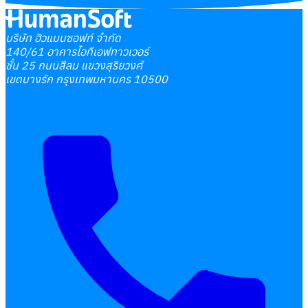
บริษัท ฮิวแมนซอฟท์ จำกัด
140/61 อาคารไอทีเอฟทาวเวอร์
ชั้น 25 ถนนสีลม แขวงสุริยวงศ์
เขตบางรัก กรุงเทพมหานคร 10500