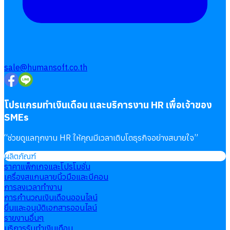
sale@humansoft.co.th
โปรแกรมทำเงินเดือน และบริการงาน HR เพื่อเจ้าของ
SMEs
“
ช่วยดูแลทุกงาน HR ให้คุณมีเวลาเติบโตธุรกิจอย่างสบายใจ
”
ผลิตภัณฑ์
ราคาแพ็กเกจและโปรโมชั่น
เครื่องสแกนลายนิ้วมือและบีคอน
การลงเวลาทำงาน
การคำนวณเงินเดือนออนไลน์
ยื่นและอนุมัติเอกสารออนไลน์
รายงานอื่นๆ
บริการรับทำเงินเดือน