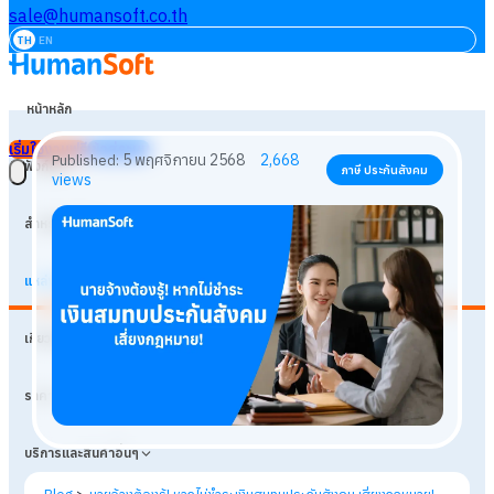
sale@humansoft.co.th
TH
EN
หน้าหลัก
เริ่มใช้งานฟรี
เข้าสู่ระบบ
ฟังก์ชัน
สำหรับธุรกิจ
แหล่งเรียนรู้
5 พฤศจิกายน 2568
2,668
Published:
ภาษี ประกันสังคม
เกี่ยวกับเรา
views
ราคา
บริการและสินค้าอื่นๆ