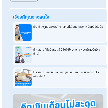
ถาม: ถ้านายจ้างไม่ยอมส่งเงินสมทบประกันสังคมเลย จะมีบ
ลงโทษอย่างไรบ้าง?
ตอบ: มีโทษทางอาญาคือ จำคุกไม่เกิน 6 เดือน หรือปรับไม่เกิน 20,
บาท หรือทั้งจำทั้งปรับ และนายจ้างยังคงต้องจ่ายเงินสมทบย้อนหล
ที่ค้างทั้งหมด พร้อมกับเงินเพิ่ม (ดอกเบี้ย) ตามที่กฎหมายกำหนด
ถาม: พนักงานลาออกไปแล้ว แต่นายจ้างลืมแจ้ง "ลาออก" (ไ
ได้นำชื่อออกจากระบบ) จะเป็นอะไรไหม?
ตอบ: นายจ้างต้องแจ้งเลิกขึ้นทะเบียนภายในวันที่ 15 ของเดือนถัด
หากแจ้งช้า ระบบจะยังมองว่าพนักงานทำงานอยู่ ทำให้มีเงินสมทบ
ค้างจ่ายย้อนหลัง และตัวพนักงานเองก็จะไม่สามารถยื่นขอรับเงิน
ชดเชยกรณีว่างงานได้ ซึ่งพนักงานสามารถฟ้องร้องเรียกค่าเสีย
จากนายจ้างได้