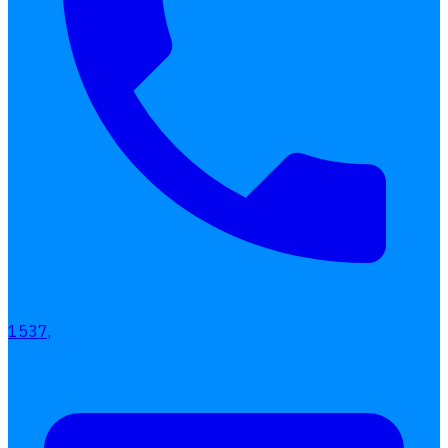
เอกสารออนไลน์
ลางาน
โอที
เบี้ยขยัน
แบบฟอร์มประเมินพนักงาน
บริการรับทำเงินเดือน
Follow
Human
Soft
1537,