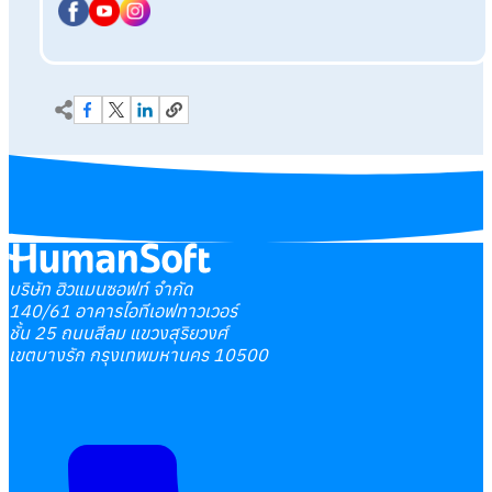
บริษัท ฮิวแมนซอฟท์ จำกัด
140/61 อาคารไอทีเอฟทาวเวอร์
ชั้น 25 ถนนสีลม แขวงสุริยวงศ์
เขตบางรัก กรุงเทพมหานคร 10500
เลือกหัวข้อที่คุณสนใจ
โปรแกรมบริหารงานบุคคล
การคิดเงินเดือน