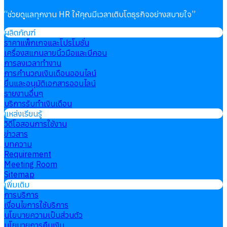
“
ช่วยดูแลทุกงาน HR ให้คุณมีเวลาเติบโตธุรกิจอย่างสบายใจ
”
ผลิตภัณฑ์
ราคาแพ็กเกจและโปรโมชั่น
เครื่องสแกนลายนิ้วมือและบีคอน
การลงเวลาทำงาน
การคำนวณเงินเดือนออนไลน์
ยื่นและอนุมัติเอกสารออนไลน์
รายงานอื่นๆ
บริการรับทำเงินเดือน
แหล่งเรียนรู้
วิดีโอสอนการใช้งาน
ข่าวสาร
บทความ
Requirement
Meeting Room
Sitemap
เพิ่มเติม
การบริการ
เงื่อนไขการใช้บริการ
นโยบายความเป็นส่วนตัว
นโยบายการคืนเงิน