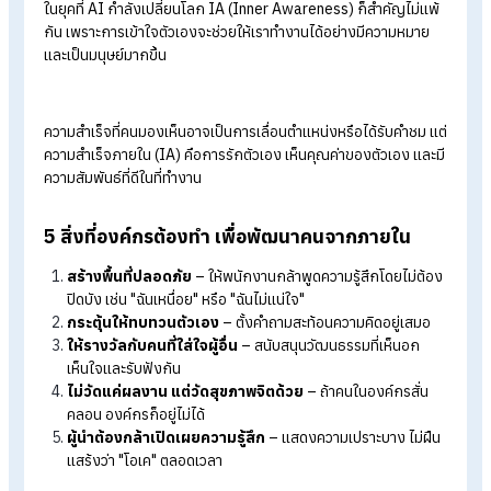
โปรแกรมคำนวณเงินเดือนอัตโนมัติ
ระบบลงเวลาทำงานออนไลน์
ราคาโปรแกรมเงินเดือน เริ่มต้น 590 บาท/เดือน
ทดลองใช้งานฟรี 30 วัน
How to Empower People in
Fragmented World พัฒนาคนอย่างไร 
วันที่โลกไร้ทิศทาง
คุณสราวุธ เฮ้งสวัสดิ์ นักเขียนนามปากกา "นิ้วกลม" กล่าวว่า องค์กร
ดีต้องรักษาทั้ง ‘คน’ และ ‘หัวใจคน’ ด้วย 5 สิ่ง สู่การสร้าง IA ในยุค
ให้คนเข้าใจตัวเองมากขึ้น
ในยุคที่ AI กำลังเปลี่ยนโลก IA (Inner Awareness) ก็สำคัญไม่แ
กัน เพราะการเข้าใจตัวเองจะช่วยให้เราทำงานได้อย่างมีความหมาย
และเป็นมนุษย์มากขึ้น