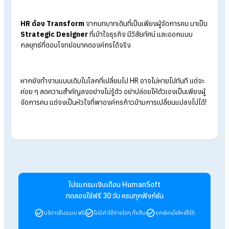
62% ขององค์กรในไทยประสบปัญหาในการหาคนที่เหมาะสม HR ไม
สามารถทำงานแบบเดิมแล้วคาดหวังผลลัพธ์ที่ดีขึ้นได้อีกต่อไป ปี
2025 จะเป็นจุดเปลี่ยนสำคัญที่ HR ต้องโฟกัส 4 เรื่องหลักเพื่อดึงด
และรักษาคนเก่งไว้ในองค์กร ดังนี้
1. High-Value Work Design
งานที่มีคุณค่าไม่ใช่แค่หน้าที่ที่ต้องทำ แต่ต้องเป็นงานที่เชื่อมโยงกับ
หมายขององค์กรอย่างแท้จริง เมื่อพนักงานเห็นผลลัพธ์ของสิ่งที่
พวกเขาจะมีแรงจูงใจจากภายในโดยไม่ต้องมีแรงผลักจากภายน
2. Culture & Leadership Alignment
วัฒนธรรมองค์กรต้องเดินไปพร้อมกับผู้นำ ผู้นำต้องเป็นต้นแบบที่
สอดคล้องกับแนวทางขององค์กร ไม่ใช่แค่กำหนดแนวทางแล้วทำ
แบบเดิม หาก HR ต้องการสร้างการเปลี่ยนแปลง ต้องมองหาคนที่
ช่วยเติมเต็มและยกระดับวัฒนธรรมองค์กร