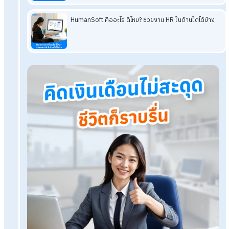
Strategic Designer
ที่เข้าใจธุรกิจ มีวิสัยทัศน์ และออกแบบ
กลยุทธ์ที่ตอบโจทย์อนาคตองค์กรได้จริง
หากยังทำงานแบบเดิมในโลกที่เปลี่ยนไป HR อาจไม่หายไปทันที แต่
ค่อย ๆ ลดความสำคัญลงอย่างไม่รู้ตัว อย่าปล่อยให้ตัวเองเป็นเพียงผ
จัดการคน แต่จงเป็นหัวใจที่พาองค์กรก้าวข้ามการเปลี่ยนแปลงไปได
โปรแกรมเงินเดือน HumanSoft
ทดลองใช้ฟรี 30 วัน
ครบทุกฟังก์ชัน
บริการขึ้นระบบ ฟรี
ไม่มีค่าใช้จ่ายใดๆ ทั้งสิ้น
ยกเลิกเมื่อไหร่ก็ได้