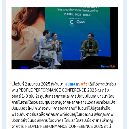
ไมโครซอฟท์ จัดงาน
SMEs AI Skills Summit ชี้เป้าความสำค
AI
HumanSoft เปิดตัวโปรแกรม
HR พร้อมเผย 6 Core Featur
HumanSoft คืออะไร ดีไหม? ช่วยงาน
HR ในด้านใดได้บ้าง
People Performance
Conference 2025