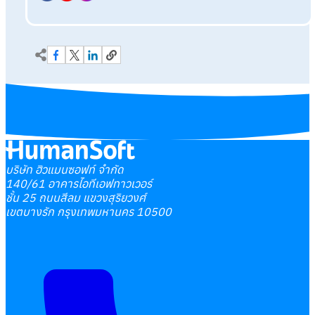
บริษัท ฮิวแมนซอฟท์ จำกัด
140/61 อาคารไอทีเอฟทาวเวอร์
ชั้น 25 ถนนสีลม แขวงสุริยวงศ์
เขตบางรัก กรุงเทพมหานคร 10500