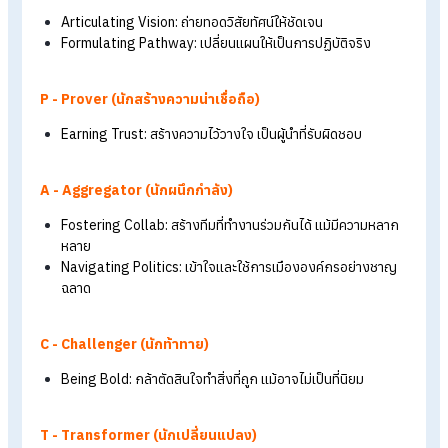
เนื้อหากระจัดกระจาย
– องค์กรพัฒนาแบบตามกระแส ขาด
กรอบที่ชัดเจน
เป้าหมายไม่ชัดเจน
– ไม่รู้ว่าต้องการผู้นำแบบไหน และเพื่ออะ
วัดผลไม่ได้
– ไม่มีเกณฑ์วัดว่า "สำเร็จ" คืออะไร
‘IMPACT Leadership’ 6 คุณสมบัติของผู้นำที่
สร้างการเปลี่ยนแปลงได้จริง!
คุณอภิวุฒิจึงชวนตั้งคำถามอีกว่า “ในอีก 3-5 ปี ในอนาคตสิ่งที่ผู้น
ประเทศไทยต้องการอะไรบ้าง?” พร้อมกับนำเสนอแนวทางการเป็น
ผู้นำที่มีความแตกต่างและสร้าง Impact ได้นอกเหนือจากความ
สามารถที่พึงมี ผ่านกรอบแนวคิด ‘IMPACT Leadership’ 6
คุณสมบัติของผู้นำที่สร้างการเปลี่ยนแปลงได้จริง! ดังนี้
I - Initiator (นักริเริ่ม)
Embracing Global Awareness: เข้าใจทิศทางโลก และนำม