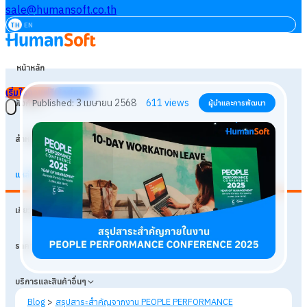
sale@humansoft.co.th
TH
EN
หน้าหลัก
เริ่มใช้งานฟรี
เข้าสู่ระบบ
ฟังก์ชัน
สำหรับธุรกิจ
แหล่งเรียนรู้
3 เมษายน 2568
611
views
Published:
ผู้นำและการพัฒนา
เกี่ยวกับเรา
ราคา
บริการและสินค้าอื่นๆ