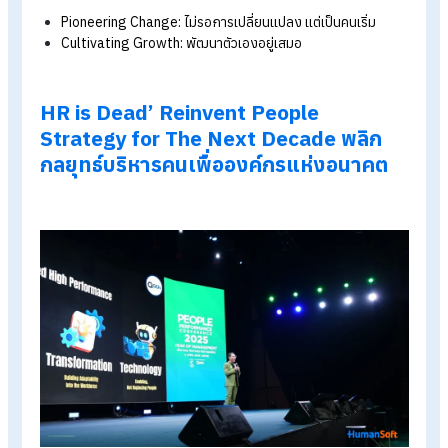
ปรับใช้
Demonstrating Intellectual Insight: คิดวิเคราะห์-สังเครา
ข้อมูล เพื่อตัดสินใจอย่างมีคุณภาพ
M - Mobilizer (นักขับเคลื่อน)
Articulating Vision: ถ่ายทอดวิสัยทัศน์ให้ชัดเจน
Formulating Pathway: เปลี่ยนแผนให้เป็นการปฏิบัติจริง
P - Prover (นักสร้างความน่าเชื่อถือ)
Earning Trust: สร้างความไว้วางใจ เป็นผู้นำที่รับผิดชอบ
A - Aggregator (นักผนึกกำลัง)
Fostering Collab: สร้างทีมที่ทำงานร่วมกันได้ แม้มีความหล
หลาย
Navigating Politics: เข้าใจและใช้การเมืององค์กรอย่างชา