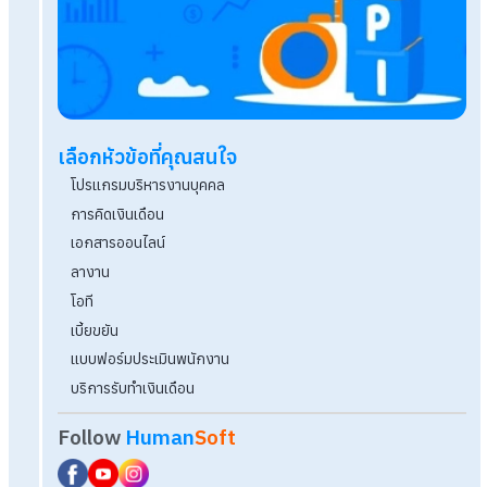
Feature
HumanSoft คืออะไร ดีไหม? ช่วยงาน HR ในด้านใดได