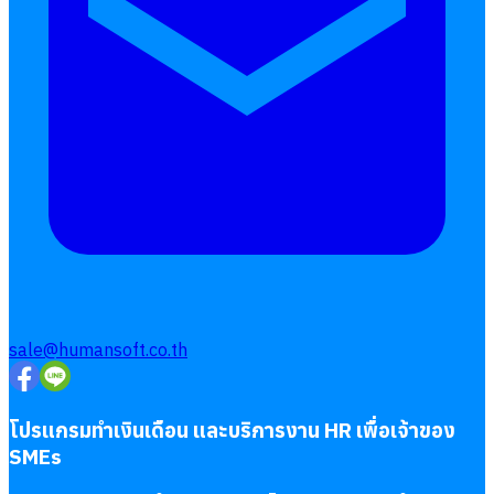
ลางาน
โอที
เบี้ยขยัน
แบบฟอร์มประเมินพนักงาน
บริการรับทำเงินเดือน
Follow
Human
Soft
sale@humansoft.co.th
โปรแกรมทำเงินเดือน และบริการงาน HR เพื่อเจ้าของ
SMEs