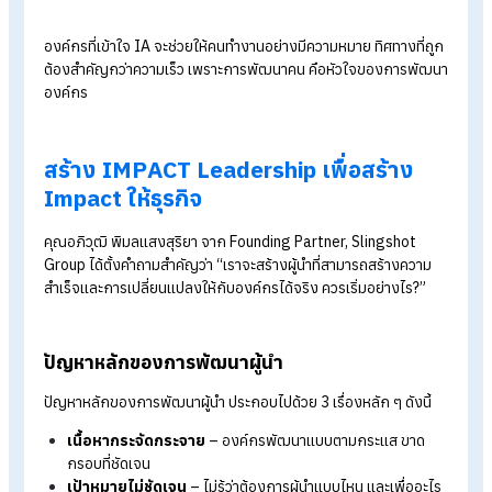
ความสำเร็จที่คนมองเห็นอาจเป็นการเลื่อนตำแหน่งหรือได้รับคำชม 
ความสำเร็จภายใน (IA) คือการรักตัวเอง เห็นคุณค่าของตัวเอง แล
ความสัมพันธ์ที่ดีในที่ทำงาน
5 สิ่งที่องค์กรต้องทำ เพื่อพัฒนาคนจากภายใน
สร้างพื้นที่ปลอดภัย
– ให้พนักงานกล้าพูดความรู้สึกโดยไม่ต้
ปิดบัง เช่น "ฉันเหนื่อย" หรือ "ฉันไม่แน่ใจ"
กระตุ้นให้ทบทวนตัวเอง
– ตั้งคำถามสะท้อนความคิดอยู่เสม
ให้รางวัลกับคนที่ใส่ใจผู้อื่น
– สนับสนุนวัฒนธรรมที่เห็นอก
เห็นใจและรับฟังกัน
ไม่วัดแค่ผลงาน แต่วัดสุขภาพจิตด้วย
– ถ้าคนในองค์กรสั่น
คลอน องค์กรก็อยู่ไม่ได้
ผู้นำต้องกล้าเปิดเผยความรู้สึก
– แสดงความเปราะบาง ไม่ฝ
แสร้งว่า "โอเค" ตลอดเวลา