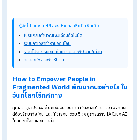
เมื่อวันที่ 2 เมษายน 2025 ที่ผ่านมา
Human
Soft
ได้มีโอกาสเข้าร่
งาน PEOPLE PERFORMANCE CONFERENCE 2025 ณ ภิรัช
ฮอลล์ 1-3 (ชั้น 2) ศูนย์นิทรรศการและการประชุมไบเทค บางนา โด
ภายในงานได้รวบรวมผู้เชี่ยวชาญจากหลากหลายแวดลงมาร่วมแบ
ปันมุมมองใหม่ ๆ เกี่ยวกับ “การจัดการคน” ในวันที่ไม่มีสูตรสำเร็จ
พร้อมค้นหาวิธีปลดล็อกศักยภาพที่ซ่อนอยู่ในแต่ละคน เพื่อคุณภา
ชีวิตที่ดียิ่งขึ้นของทุกคนในองค์กร โดยเราได้สรุปเนื้อหาสาระสำคั
จากงาน
PEOPLE PERFORMANCE CONFERENCE 2025 ดังนี้
รู้จักโปรแกรม HR ของ HumanSoft เพิ่มเติม