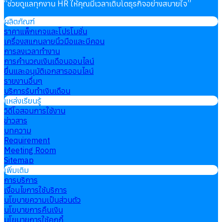
“
ช่วยดูแลทุกงาน HR ให้คุณมีเวลาเติบโตธุรกิจอย่างสบายใจ
”
ผลิตภัณฑ์
ราคาแพ็กเกจและโปรโมชั่น
เครื่องสแกนลายนิ้วมือและบีคอน
การลงเวลาทำงาน
การคำนวณเงินเดือนออนไลน์
ยื่นและอนุมัติเอกสารออนไลน์
รายงานอื่นๆ
บริการรับทำเงินเดือน
แหล่งเรียนรู้
วิดีโอสอนการใช้งาน
ข่าวสาร
บทความ
Requirement
Meeting Room
Sitemap
เพิ่มเติม
การบริการ
เงื่อนไขการใช้บริการ
นโยบายความเป็นส่วนตัว
นโยบายการคืนเงิน
นโยบายการใช้คุกกี้