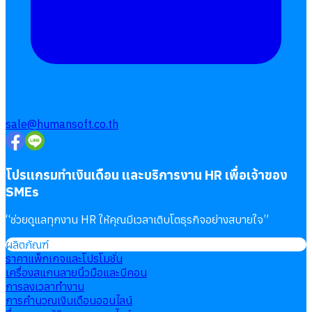
โอที
เบี้ยขยัน
แบบฟอร์มประเมินพนักงาน
บริการรับทำเงินเดือน
Follow
Human
Soft
sale@humansoft.co.th
โปรแกรมทำเงินเดือน และบริการงาน HR เพื่อเจ้าของ
SMEs
“
ช่วยดูแลทุกงาน HR ให้คุณมีเวลาเติบโตธุรกิจอย่างสบายใจ
”
ผลิตภัณฑ์
ราคาแพ็กเกจและโปรโมชั่น
เครื่องสแกนลายนิ้วมือและบีคอน
การลงเวลาทำงาน
การคำนวณเงินเดือนออนไลน์