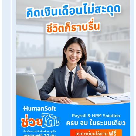
อะไรได้บ้าง?
การยื่นภาษีปี 2568 ผู้มีรายได้เกิน 120,000 บาทควรทำความเข้าใ
เรื่องเงินได้สุทธิและใช้สิทธิลดหย่อนภาษีให้ครบทั้ง 4 กลุ่ม ได้แก่ กล
ส่วนตัวและครอบครัว กลุ่มประกัน เงินออม และการลงทุน กลุ่ม
โครงการรัฐ และกลุ่มเงินบริจาค เพื่อช่วยลดภาระภาษีอย่างถูกต้อ
ตามกฎหมาย พร้อมเพิ่มโอกาสได้รับเงินภาษีคืนไปใช้จ่ายหรือวาง
การเงินในอนาคตได้อย่างคุ้มค่า
โปรแกรมเงินเดือน HumanSoft
ทดลองใช้ฟรี 30 วัน
ครบทุกฟังก์ชัน
บริการขึ้นระบบ ฟรี
ไม่มีค่าใช้จ่ายใดๆ ทั้งสิ้น
ยกเลิกเมื่อไหร่ก็ได้
ทดลองใช้งานฟรี