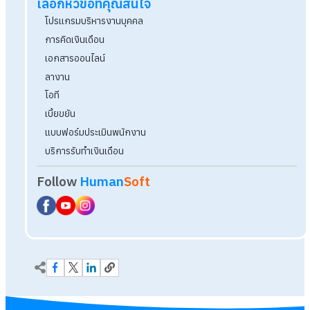
จบปัญหาเอกสารซ้ำซ้อน กำหนดโควตาการขอเอกสาร
ด้วยโปรแกรม HR