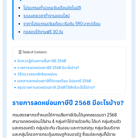
กฎหมายกำหนด รวมถึงรายการค่าลดหย่อนภาษีต่าง ๆ โดยสำหรับ
เงินได้ประเภทเงินเดือน โบนัส หรือค่าจ้าง สามารถหักค่าใช้จ่ายแบบ
เหมาจ่ายได้ 50%
ของรายได้ แต่ไม่เกิน 100,000
บาท
ในกรณีที่คำนวณแล้วพบว่าเงินได้สุทธิไม่เกิน 150,000
บาท จะได้ร
การยกเว้นภาษี แต่หากเกินจากจำนวนดังกล่าว จะถูกจัดเก็บภาษี
อัตราก้าวหน้า เริ่มต้นที่ 5%
และเพิ่มขึ้นตามขั้นรายได้ ทั้งนี้ การมี
รายการลดหย่อนภาษีอย่างครบถ้วน จะช่วยลดฐานภาษี ทำให้ภาระ
ภาษีที่ต้องชำระน้อยลง เมื่อเทียบกับผู้ที่ไม่มีสิทธิ์ลดหย่อนเลย
รู้จักโปรแกรม HR ของ HumanSoft เพิ่มเติม
โปรแกรมคำนวณเงินเดือนอัตโนมัติ
ระบบลงเวลาทำงานออนไลน์
ราคาโปรแกรมเงินเดือน เริ่มต้น 590 บาท/เดือน
ทดลองใช้งานฟรี 30 วัน