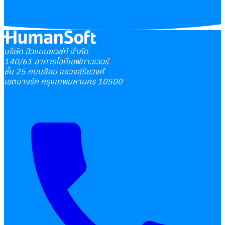
บริษัท ฮิวแมนซอฟท์ จำกัด
140/61 อาคารไอทีเอฟทาวเวอร์
ชั้น 25 ถนนสีลม แขวงสุริยวงศ์
เขตบางรัก กรุงเทพมหานคร 10500