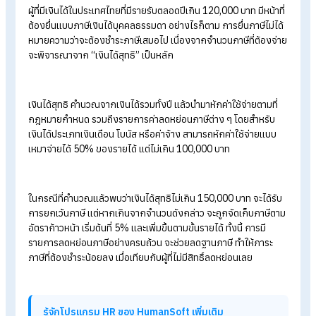
สรุปครบวิธีแจ้งสิทธิลดหย่อนภาษีกับ HR
เคล็ดลับเพิ่มเงินเดือ
รวมสรุปรายการลดหย่อนภาษี 2567
บุคคลธรรมดา
วิธีช้อปลดหย่อนภาษี 2567
ด้วย Easy E-Receipt
วางแผนภาษีเงินได้บุคคลธรรมดาอย่างง่าย ๆ ผ่าน App
HumanSoft
ข้อควรรู้ก่อนการยื่นภาษีปี
2568
ผู้ที่มีเงินได้ในประเทศไทยที่มีรายรับตลอดปีเกิน 120,000
บาท มีหน้า
ต้องยื่นแบบภาษีเงินได้บุคคลธรรมดา อย่างไรก็ตาม การยื่นภาษีไม่ไ
หมายความว่าจะต้องชำระภาษีเสมอไป เนื่องจากจำนวนภาษีที่ต้องจ
จะพิจารณาจาก “เงินได้สุทธิ” เป็นหลัก
เงินได้สุทธิ คำนวณจากเงินได้รวมทั้งปี แล้วนำมาหักค่าใช้จ่ายตามที