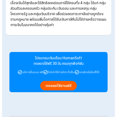
เงินบริจาคทั่วไป ลดหย่อนได้ตามจริง ไม่เกิน 10% ของเงินได้ห
หักค่าลดหย่อน
เงินบริจาคเพื่อการศึกษา โรงพยาบาลรัฐ และประโยชน์สาธาร
ลดหย่อนได้ 2 เท่า (ไม่เกิน 10%)
เงินบริจาคให้พรรคการเมือง ลดหย่อนได้สูงสุด 10,000 บาท
วิธีตรวจสอบสิทธิลดหย่อน
วิธีตรวจสอบสิทธิลดหย่อนภาษี ทำได้ตามขั้นตอนดังต่อไปนี้
เข้าเว็บไซต์กรมสรรพากร
เลือกเมนู My Tax Account
เข้าระบบด้วยข้อมูลเดียวกับ e-Filing
ตรวจสอบรายการลดหย่อนภาษีของตนเอง