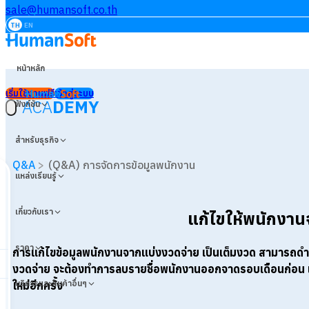
sale@humansoft.co.th
TH
EN
หน้าหลัก
เริ่มใช้งานฟรี
เข้าสู่ระบบ
ACA
DEMY
ฟังก์ชัน
สำหรับธุรกิจ
Q&A
>
(Q&A) การจัดการข้อมูลพนักงาน
แหล่งเรียนรู้
เกี่ยวกับเรา
แก้ไขให้พนักงาน
ราคา
การแก้ไขข้อมูลพนักงานจากแบ่งงวดจ่าย เป็นเต็มงวด สามารถดำเน
งวดจ่าย จะต้องทำการลบรายชื่อพนักงานออกจาดรอบเดือนก่อน 
บริการและสินค้าอื่นๆ
ใหม่อีกครั้ง