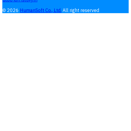
©
2026
HumanSoft Co., Ltd.
All right reserved