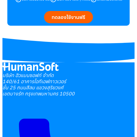
ทดลองใช้งานฟรี
บริษัท ฮิวแมนซอฟท์ จำกัด
140/61 อาคารไอทีเอฟทาวเวอร์
ชั้น 25 ถนนสีลม แขวงสุริยวงศ์
เขตบางรัก กรุงเทพมหานคร 10500