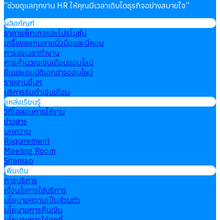
“
ช่วยดูแลทุกงาน HR ให้คุณมีเวลาเติบโตธุรกิจอย่างสบายใจ
”
ผลิตภัณฑ์
ราคาแพ็กเกจและโปรโมชั่น
เครื่องสแกนลายนิ้วมือและบีคอน
การลงเวลาทำงาน
การคำนวณเงินเดือนออนไลน์
ยื่นและอนุมัติเอกสารออนไลน์
รายงานอื่นๆ
บริการรับทำเงินเดือน
แหล่งเรียนรู้
วิดีโอสอนการใช้งาน
ข่าวสาร
บทความ
Requirement
Meeting Room
Sitemap
เพิ่มเติม
การบริการ
เงื่อนไขการใช้บริการ
นโยบายความเป็นส่วนตัว
นโยบายการคืนเงิน
นโยบายการใช้คุกกี้