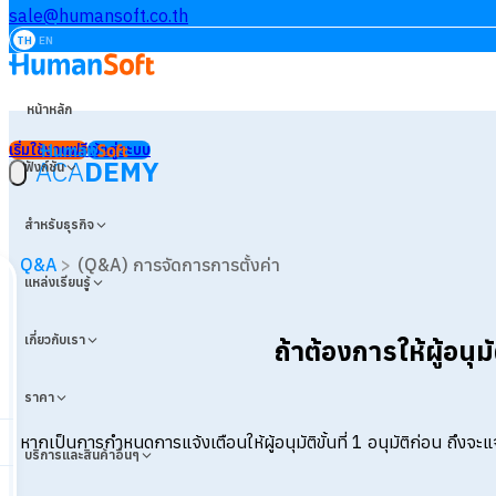
sale@humansoft.co.th
TH
EN
หน้าหลัก
เริ่มใช้งานฟรี
เข้าสู่ระบบ
ACA
DEMY
ฟังก์ชัน
สำหรับธุรกิจ
Q&A
>
(Q&A) การจัดการการตั้งค่า
แหล่งเรียนรู้
เกี่ยวกับเรา
ถ้าต้องการให้ผู้อนุมั
ราคา
หากเป็นการกำหนดการแจ้งเตือนให้ผู้อนุมัติขั้นที่ 1 อนุมัติก่อน ถึงจะแ
บริการและสินค้าอื่นๆ