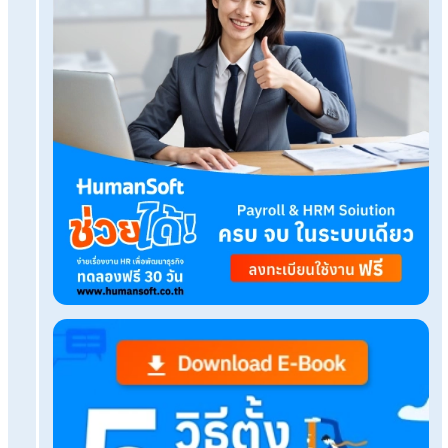
Tags:
วิธี คิด เปอร์เซ็นต์ ขาด ลา มาสาย
Related Blog
Q&A นายจ้างสลับวันหยุด โดยที่ลูกจ้างไม่ยินยอม ผิด
กฎหมายไหม?
โปรแกรม HumanSoft กับ HumanSoftOne(Payrol
Outsource)ต่างกัน