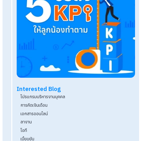
เช็กลิสต์! ActionPlanที่HRต้องเตรียมวางแผนงานก่อ
2568