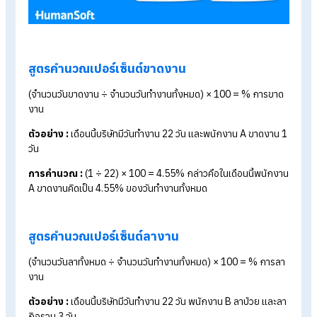
เรามีสูตรพื้นฐานเกี่ยวกับการคำนวณเปอร์เซ็นต์ขาด ลา มาสายที่ใช้
บ่อยมาแจก พร้อมตัวอย่างสถานการณ์จริง เพื่อให้เข้าใจได้ทันทีแ
นำไปประยุกต์ใช้ได้ทันทีในงาน HR มาดูกันเลย!