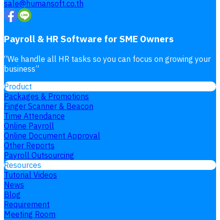
sale@humansoft.co.th
Payroll & HR Software for SME Owners
“
We handle all HR tasks so you can focus on growing your
business
”
Product
Packages & Promotions
Finger Scanner & Beacon
Time Attendance
Online Payroll
Online Document Approval
Other Reports
Payroll Outsourcing
Resources
Tutorial Videos
News
Blog
Requirement
Meeting Room