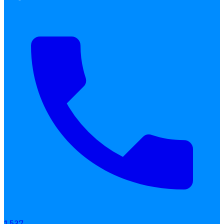
Interested Blog
โปรแกรมบริหารงานบุคคล
การคิดเงินเดือน
เอกสารออนไลน์
ลางาน
โอที
เบี้ยขยัน
1537,