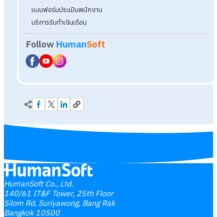
HumanSoft Co., Ltd.
140/61 IT&F Tower, 25th Floor
Silom Rd, Suriyawong, Bang Rak
Bangkok 10500