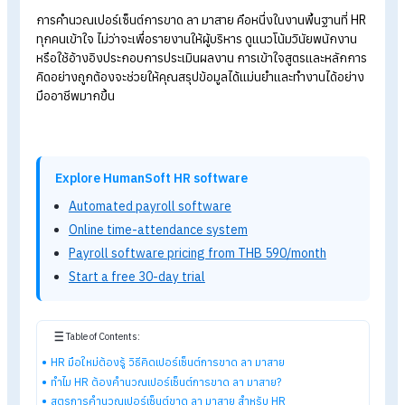
สูตรลับ วิธีคิดเปอร์เซ็นต์ (%) ให้เป็นเรื่องง่าย
วิธีคิดร้อยละค่าคอมมิชชันฉบับง่าย พร้อมตัวอย่างวิธีคิด
แจกสูตรวิธีคิดเงินเดือน เมื่อพนักงานทำงานไม่เต็มเดือน
โอที
2
แรง คืออะไร มีวิธีคิดโอที
2 แรงอย่างไร
วิธีคิดเงินสมทบกองทุนสำรองเลี้ยงชีพ พร้อมแจกไฟล์ Excel
HRมือใหม่ต้องรู้
วิธีคิด
เปอร์เซ็นต์การขาด ลา มาสาย
การคำนวณเปอร์เซ็นต์การขาด ลา มาสาย คือหนึ่งในงานพื้นฐานที่
ทุกคนเข้าใจ ไม่ว่าจะเพื่อรายงานให้ผู้บริหาร ดูแนวโน้มวินัยพนักงา
หรือใช้อ้างอิงประกอบการประเมินผลงาน การเข้าใจสูตรและหลัก
คิดอย่างถูกต้องจะช่วยให้คุณสรุปข้อมูลได้แม่นยำและทำงานได้อย่
มืออาชีพมากขึ้น