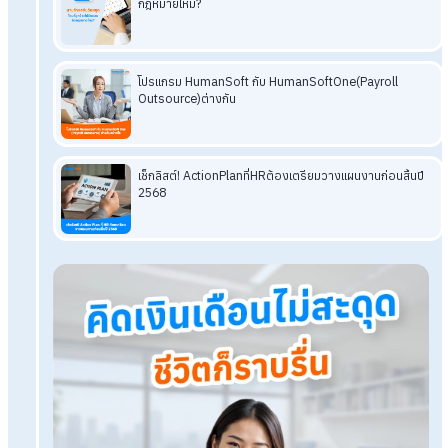
การคำนวณเปอร์เซ็นต์การขาด ลา มาสาย เป็นทักษะพื้นฐานที่ HR ม
ใหม่ต้องรู้ เพราะช่วยให้การรายงานข้อมูลมีความถูกต้อง เห็นภาพวิ
พนักงานชัดเจน และใช้ประกอบการประเมินผลงานได้อย่างมีมาตร
หากเข้าใจสูตรเหล่านี้ ก็จะช่วยให้การทำงาน HR ราบรื่นและเป็นระบ
มากขึ้นในทุกองค์กร
HumanSoft Payroll & HR Solution
Try Free 30 days
All HR's functions
Free setup service.
No expenses at all.
Dismiss at any time.
Try it free