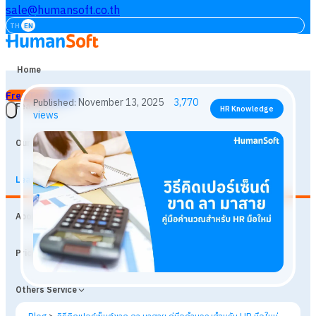
sale@humansoft.co.th
TH
EN
Home
Free Trial
Login
Features
Our Customers
Learning
November 13, 2025
3,770
Published:
HR Knowledge
About
views
Prices
Others Service