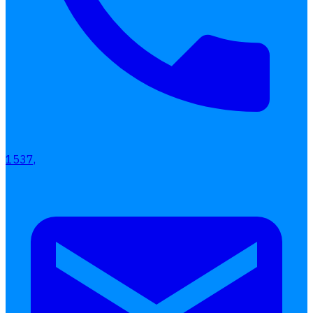
การคิดเงินเดือน
เอกสารออนไลน์
ลางาน
โอที
เบี้ยขยัน
แบบฟอร์มประเมินพนักงาน
บริการรับทำเงินเดือน
1537,
Follow
Human
Soft