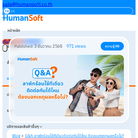
sale@humansoft.co.th
TH
EN
หน้าหลัก
เริ่มใช้งานฟรี
เข้าสู่ระบบ
ฟังก์ชัน
สำหรับธุรกิจ
แหล่งเรียนรู้
3 ธันวาคม 2568
971
views
Published:
ความรู้ HR
เกี่ยวกับเรา
ราคา
บริการและสินค้าอื่นๆ