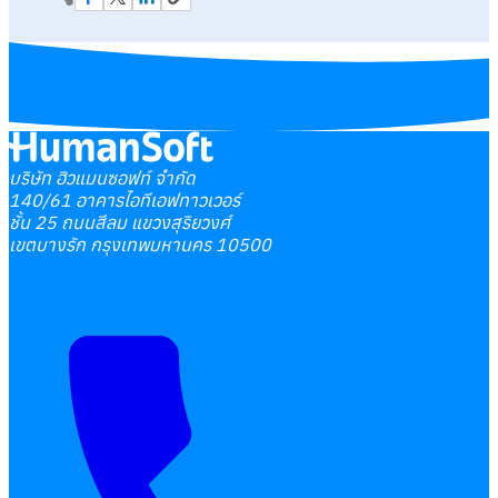
บริษัท ฮิวแมนซอฟท์ จำกัด
140/61 อาคารไอทีเอฟทาวเวอร์
ชั้น 25 ถนนสีลม แขวงสุริยวงศ์
เขตบางรัก กรุงเทพมหานคร 10500
เลือกหัวข้อที่คุณสนใจ
โปรแกรมบริหารงานบุคคล