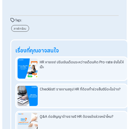
สรุป
Q&A ลาพักร้อนใช้ทีเดียวติดต่อกันได
ไหม ต้องบอกเหตุผลหรือไม่
สำหรับนายจ้างและ HR สิ่งสำคัญคือการเข้าใจว่าการลาพักร้อนเป็
สิทธิ์ตามกฎหมายที่พนักงานพึงได้รับ ทั้งในแง่จำนวนวันและรูปแบ
การใช้สิทธิ์ ไม่ว่าจะเป็นการลาต่อเนื่องหรือการระบุเหตุผล ซึ่งบริษั
สามารถกำหนดนโยบายเพิ่มเติมได้ โดยควรสื่อสารให้ชัดเจน โปร่งใ
และเป็นธรรม เพื่อให้การบริหารจัดการวันลาเป็นระบบ ลดความสับ
และช่วยให้การวางแผนงานในทีมเป็นไปอย่างราบรื่น
โปรแกรมเงินเดือน HumanSoft
ทดลองใช้ฟรี 30 วัน
ครบทุกฟังก์ชัน
บริการขึ้นระบบ ฟรี
ไม่มีค่าใช้จ่ายใดๆ ทั้งสิ้น
ยกเลิกเมื่อไหร่ก็ได้