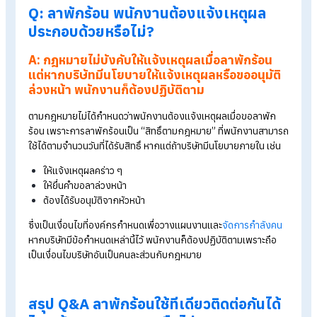
ติดต่อกันได้ตามสิทธิที่ได้รับ หากบริษัทไม่
ได้มีข้อกำหนดหรือข้อห้ามจำกัดไว้
ตามกฎหมาย พ.ร.บ.คุ้มครองแรงงาน พ.ศ. 2541 พนักงานที่ทำงา
ครบ 1 ปีมีสิทธิ์ลาพักร้อนอย่างน้อย 6 วันต่อปี โดยกฎหมายไม่ได้ระบ
ว่าต้องลาทีละกี่วันหรือห้ามลาติดต่อกัน ดังนั้นพนักงานจึงสามารถใ
สิทธิ์ลาพักร้อนแบบต่อเนื่องได้ตามจำนวนวันที่มีสิทธิ์
อย่างไรก็ตาม บางบริษัทอาจกำหนดเงื่อนไขเพิ่มเติม เช่น ไม่ให้ลาเก
3–5 วันติดต่อกัน เพื่อป้องกันผลกระทบต่อการทำงาน ซึ่งในกรณีนี
พนักงานก็ต้องปฏิบัติตามนโยบายของบริษัทด้วยเช่นกัน
Tips!
อ่านบทความเพิ่มเติมได้ที่ >>
Q&A ลาพักร้อนติดกันได้กี่วัน
สะสมวันลาไว้ใช้ปีถัดไปได้ไหม