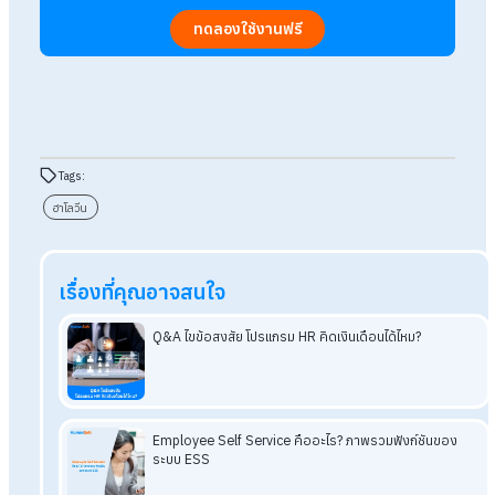
วันที่จัด :
31 ต.ค. 2568
Pattaya Halloween Street Theme (พัทยา)
ขบวนพาเหรดแฟนซีสุดอลัง บ้านผี และกิจกรรมตลอดเส้นทาง เหม
กับทั้งครอบครัวและนักท่องเที่ยวสายถ่ายรูป
พิกัด :
ถนนเลียบชายหาด
วันที่จัด :
ปลายเดือนตุลาคม (รอติดตามวันจัดจริง)
สรุป ฮาโลวีน 2025 ตรงกับวันไหน? แจก
ทริคกิจกรรมและที่เที่ยวน่าสนใจ
ไม่ว่าคุณจะเป็นสายแฟนซี สายปาร์ตี้ หรือสายครอบครัว ปีนี้ก็มีที่เที่
และกิจกรรมฮาโลวีนให้เลือกทั่วไทย ทั้งในกรุงเทพฯ เชียงใหม่ พัท
และภูเก็ต เตรียมชุดปล่อยผีให้พร้อม แล้วออกไปสนุกกับบรรยากา