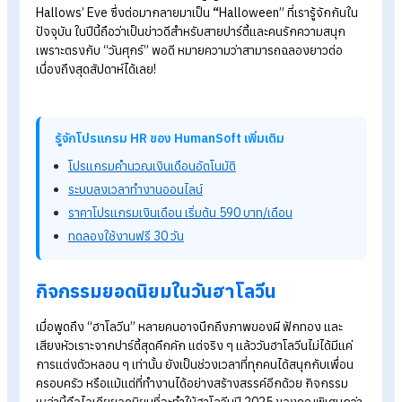
เปิดประวัติวันฮาโลวีนพร้อมไอเดียจัดกิจกรรมฮาโลวีนบริษัทปัง
แจก 99
แคปชั่นทำงาน โหมดคนทำงานกวน ๆ เรียกไลก์ฉ่ำ ปี 
แจกพิกัด! 12 สถานที่ท่องเที่ยวใกล้กรุงเทพ วันเดียวเที่ยวจุใจ
แจกทริคสายมู! เสริมดวงการงาน อาชีพไหนควรบูชาเทพเจ้าอะ
ให้ปั
ง
ฮาโลวีน 2025
ตรงกับวันไหน?
ฮาโลวีน (Halloween)
เป็นเทศกาลที่จัดขึ้นในวันที่ 31
ตุลาคมของท
ปี เพื่อเฉลิมฉลองค่ำคืนก่อน “วันวิญญาณศักดิ์สิทธิ์” หรือ
All
Hallows’ Eve
ซึ่งต่อมากลายมาเป็น
“
Halloween” ที่เรารู้จักกัน
ปัจจุบัน ในปีนี้ถือว่าเป็นข่าวดีสำหรับสายปาร์ตี้และคนรักความสนุก
เพราะตรงกับ “วันศุกร์” พอดี หมายความว่าสามารถฉลองยาวต่อ
เนื่องถึงสุดสัปดาห์ได้เลย!
รู้จักโปรแกรม HR ของ HumanSoft เพิ่มเติม