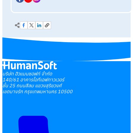
บริษัท ฮิวแมนซอฟท์ จำกัด
140/61 อาคารไอทีเอฟทาวเวอร์
ชั้น 25 ถนนสีลม แขวงสุริยวงศ์
เขตบางรัก กรุงเทพมหานคร 10500