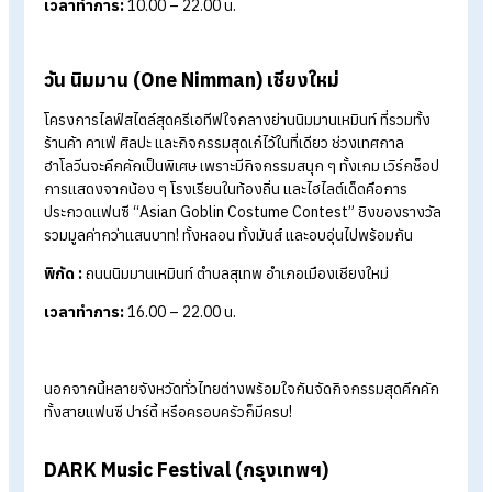
น้ำ และโซนผจญภัยกว่า 5 โซนไว้ในที่เดียว บนพื้นที่กว่า 300 ไร่ พร
ทะเลเทียมขนาดยักษ์ที่เคยครองสถิติโลกกินเนสส์ ในช่วงเทศกาล
ฮาโลวีน ที่นี่จะสร้างสรรค์บรรยากาศสุดหลอนทั่วทั้งสวนสนุก ทั้งแ
สี เสียง และกิจกรรมพิเศษยามค่ำคืน ให้คุณได้ “ปล่อยผี” กันแบบจั
เต็ม
พิกัด :
แขวงคันนายาว เขตคันนายาว
เวลาทำการ :
10.00 – 18.00 น.
ศูนย์การค้า K-Village กรุงเทพฯ
ศูนย์การค้าสุดชิคใจกลางสุขุมวิท ที่ขึ้นชื่อเรื่องบรรยากาศการช้อปป
สุดชิลและร้านค้ามากกว่า 100 ร้าน ทั้งแฟชั่น คาเฟ่ และร้านอาหารน
นั่ง ครบทุกไลฟ์สไตล์ของคนเมือง ในช่วงฮาโลวีน ของทุกปี K-
Village จะเปลี่ยนพื้นที่ทั้งโครงการให้กลายเป็นโซนแฟนซีสุดหลอ
พร้อมกิจกรรมพิเศษสำหรับครอบครัวและสายคอสตูมให้ได้แต่งตัว
ร่วมสนุกกันอย่างเต็มที่