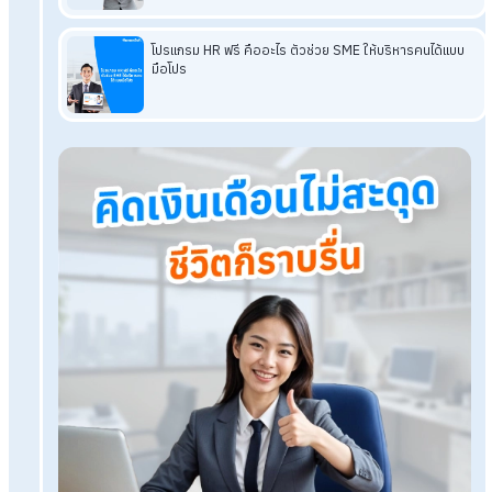
สุดหลอนแสนสนุกในคืนฮาโลวีน 31 ตุลาคมนี้กันได้เลย
โปรแกรมเงินเดือน HumanSoft
ทดลองใช้ฟรี 30 วัน
ครบทุกฟังก์ชัน
บริการขึ้นระบบ ฟรี
ไม่มีค่าใช้จ่ายใดๆ ทั้งสิ้น
ยกเลิกเมื่อไหร่ก็ได้
ทดลองใช้งานฟรี
Tags: