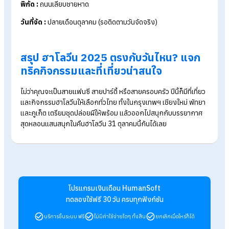
นอกจากนี้หลายจังหวัดทั่วไทยต่างพร้อมใจกันจัดกิจกรรมสุดคึกค
ทั้งสายแฟนซี ปาร์ตี้ หรือครอบครัวก็มีครบ!
DARK Music Festival (กรุงเทพฯ)
ปาร์ตี้สาย EDM สุดมันส์ในธีม “Dark Halloween” จัดเต็มด้วยไฟ
แสง สี และศิลปินชื่อดัง เหมาะสำหรับสายแดนซ์ที่อยากปล่อยพลัง
พิกัด :
ย่านบางนา–แบริ่ง
วันที่จัด :
31 ต.ค. – 1 พ.ย. 2568
Halloween Night Party YONA Beach Club
(ภูเก็ต)
ปาร์ตี้บนบีชคลับลอยน้ำสุดไอคอนิกของภูเก็ต เตรียมชุดแฟนซีมาให
พร้อม แล้วไปปล่อยผีริมทะเลกับดนตรีสุดชิลยาวค่ำคืน
พิกัด :
ย่านป่าตอง