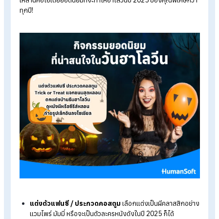
โปรแกรมคำนวณเงินเดือนอัตโนมัติ
ระบบลงเวลาทำงานออนไลน์
ราคาโปรแกรมเงินเดือน เริ่มต้น 590 บาท/เดือน
ทดลองใช้งานฟรี 30 วัน
กิจกรรมยอดนิยมในวันฮาโลวีน
เมื่อพูดถึง “ฮาโลวีน” หลายคนอาจนึกถึงภาพของผี ฟักทอง และ
เสียงหัวเราะจากปาร์ตี้สุดคึกคัก แต่จริง ๆ แล้ววันฮาโลวีนไม่ได้มีแค
การแต่งตัวหลอน ๆ เท่านั้น ยังเป็นช่วงเวลาที่ทุกคนได้สนุกกับเพื่อ
ครอบครัว หรือแม้แต่ที่ทำงานได้อย่างสร้างสรรค์อีกด้วย กิจกรรม
เหล่านี้คือไอเดียยอดนิยมที่จะทำให้ฮาโลวีนปี 2025 ของคุณพิเศษก
ทุกปี!