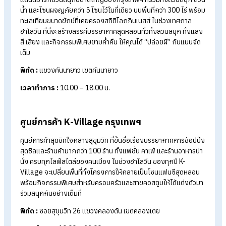
โครงกระดูกจำลอง เพิ่มบรรยากาศสุดหลอน
ดูหนังผีคลาสสิกหรือซีรีส์หลอนใน Netflix
ตั้งมุมดูหนังเล
ๆ กับเพื่อน ๆ ก็ได้ฟีลสุด
ถ่ายรูปเช็กอินลงโซเชียล
อย่าลืมหาแฮชแท็กเด็ด ๆ เช่น
#Halloween2025 #ชุดแฟนซีวันฮาโลวีน
พิกัดที่เที่ยวและอีเวนต์ฮาโลวีนในไทย ปี
2025
ฮาโลวีนไม่ได้มีแค่ในต่างประเทศ เพราะตอนนี้หลายสถานที่ในไทยก็จ
งานใหญ่ไม่แพ้กัน ใครอยากหาที่เที่ยวสุดหลอน ถ่ายรูปสวย ลองดู
พิกัดเหล่านี้ได้เลย
สยามอะเมซิ่งพาร์ค (Siam Amazing Park)
กรุงเทพฯ
แลนด์มาร์กสวนสนุกขนาดใหญ่ของกรุงเทพฯ ที่รวมทั้งสวนสนุก 