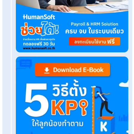
ฮาโลวีน
เรื่องที่คุณอาจสนใจ
Q&A ไขข้อสงสัย โปรแกรม HR คิดเงินเดือนได้ไหม?
Employee Self Service คืออะไร? ภาพรวมฟังก์ชั
ระบบ ESS
โปรแกรม HR ฟรี คืออะไร ตัวช่วย SME ให้บริหารคน
มือโปร