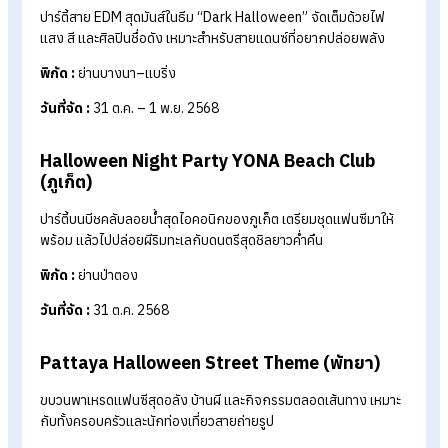
พิกัด :
ซอยสุขุมวิท 26 แขวงคลองตัน เขตคลองเตย
เวลาทำการ:
10.00 – 22.00 น.
วัน นิมมาน (One Nimman) เชียงใหม่
โครงการไลฟ์สไตล์สุดครีเอทีฟใจกลางย่านนิมมานเหมินท์ ที่รวมทั้ง
ร้านค้า คาเฟ่ ศิลปะ และกิจกรรมสุดเก๋ไว้ในที่เดียว ช่วงเทศกาล
ฮาโลวีนจะคึกคักเป็นพิเศษ เพราะมีกิจกรรมสนุก ๆ ทั้งเกม เวิร์กช็
การแสดงจากน้อง ๆ โรงเรียนในท้องถิ่น และไฮไลต์เด็ดคือการ
ประกวดแฟนซี “Asian Goblin Costume Contest” ชิงของรางว
รวมมูลค่ากว่าแสนบาท! ทั้งหลอน ทั้งมันส์ และอบอุ่นไปพร้อมกัน
พิกัด :
ถนนนิมมานเหมินท์ ตำบลสุเทพ อำเภอเมืองเชียงใหม่
เวลาทำการ:
16.00 – 22.00 น.