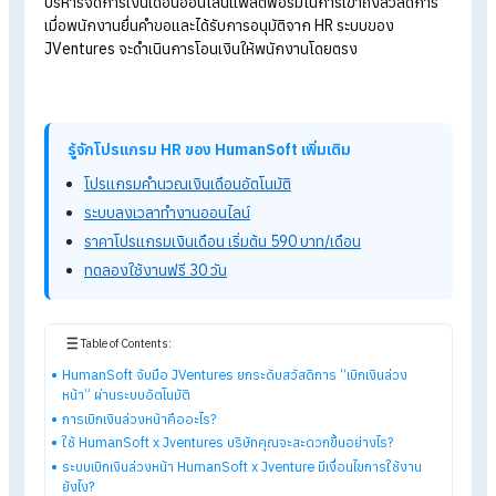
ล่วงหน้า” ผ่านระบบอัตโนมัติ
หลายบริษัทที่ให้ความสำคัญกับสวัสดิการเบิกเงินล่วงหน้า แต่กำลัง
เจอกับปัญหาขั้นตอนที่ยุ่งยาก ต้องกรอกเอกสาร สร้างภาระให้ H
การบันทึกข้อมูล หรือ หมดกังวลได้เลยครับ HumanSoft
ร่วมมือก
JVentures
(Pah “ป๋า”) เพื่อยกระดับการเบิกเงินที่ไร้รอยต่อ
โดย Jventures
(Pah “ป๋า”) จะเข้ามาเป็น “แหล่งเงินทุนหรือผู้ให้
บริการสินเชื่อเบิกเงินล่วงหน้า” ขณะที่ HumanSoft
เป็นโปรแกรม
บริหารจัดการเงินเดือนออนไลน์แพลตฟอร์มในการเข้าถึงสวัสดิกา
เมื่อพนักงานยื่นคำขอและได้รับการอนุมัติจาก HR ระบบของ
JVentures จะดำเนินการโอนเงินให้พนักงานโดยตรง
รู้จักโปรแกรม HR ของ HumanSoft เพิ่มเติม
โปรแกรมคำนวณเงินเดือนอัตโนมัติ