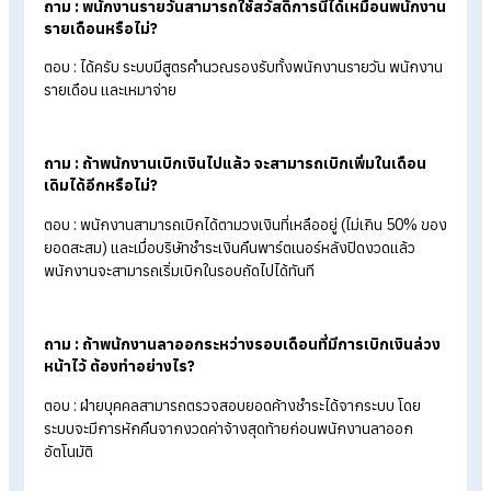
กำหนดเห็นเมนู เบิกล่วงหน้า"
ทำเครื่องหมายถูกในช่องว่างหลังเมนู
เบิกล่วงหน้า
เพื่อกำห
ให้เมนูเบิกล่วงหน้าแสดง
บันทึกการตั้งค่ากลุ่มผู้ใช้
หากสนใจสามารถอ่านคู่มือและวิธีการคำนวณเพิ่มเติมได้ที่ :
เบิกเงิ
เดือนล่วงหน้าผ่านพาร์ทเนอร์ "Pah (ป๋า)"
ความร่วมมือระหว่าง
HumanSoft และ Jventures เราตั้งใจยกระด
สวัสดิการเบิกเงินล่วงหน้าให้ตอบโจทย์องค์กรยุคใหม่ โดยมุ่งเน้นให
พนักงานมีทางเลือกในการเข้าถึงเงินทุนฉุกเฉินได้อย่างรวดเร็ว ข
เดียวกันบริษัทก็สามารถจัดการสวัสดิการนี้ได้โดยไม่ต้องสำรองจ่า
เงินก้อนเอง และตัดยอดผ่านบัญชีเงินเดือนให้อัตโนมัติ
เลือกใช้ HumanSoft
ได้ทั้งโปรแกรมเงินเดือนมืออาชีพ พร้อมรอง