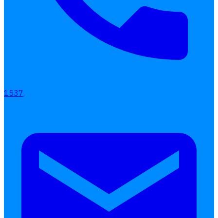
เลือกหัวข้อที่คุณสนใจ
โปรแกรมบริหารงานบุคคล
1537,
การคิดเงินเดือน
เอกสารออนไลน์
ลางาน
โอที
เบี้ยขยัน
แบบฟอร์มประเมินพนักงาน
บริการรับทำเงินเดือน