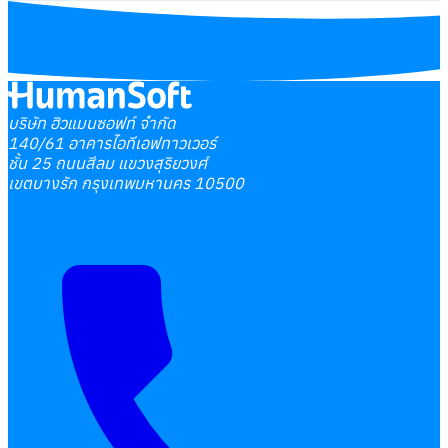
บริษัท ฮิวแมนซอฟท์ จำกัด
140/61 อาคารไอทีเอฟทาวเวอร์
ชั้น 25 ถนนสีลม แขวงสุริยวงศ์
เขตบางรัก กรุงเทพมหานคร 10500