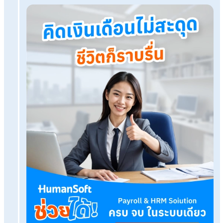
เบิกเงินสดย่อยคืออะไร? บริหารอย่างไรให้เป็นระบบ
โปรแกรมเงินเดือน HumanSoft
ทดลองใช้ฟรี 30 วัน
ครบทุกฟังก์ชัน
บริการขึ้นระบบ ฟรี
ไม่มีค่าใช้จ่ายใดๆ ทั้งสิ้น
ยกเลิกเมื่อไหร่ก็ได้
ทดลองใช้งานฟรี
Tags: