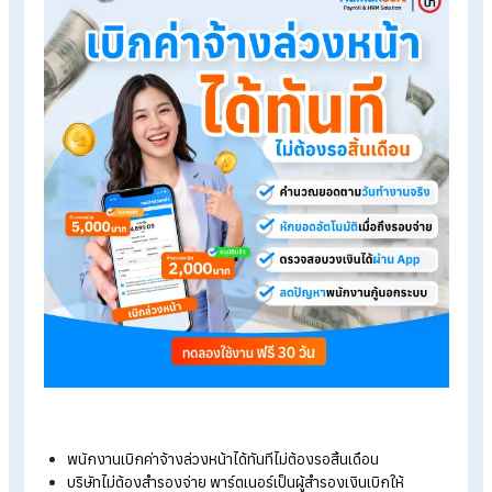
การ
เบิกเงินล่วงหน้า
คือ สวัสดิการที่องค์กรอำนวยความสะดวกให้
พนักงานสามารถเบิกเงินเดือนบางส่วนล่วงหน้าก่อนถึงกำหนดกา
จ่ายเงินเดือน กรณีที่พนักงานอาจประสบปัญหาหรือมีความจำเป็น
ต้องการใช้เงินฉุกเฉิน
ใช้ Human
Soft
x Jventures บริษัทคุณ
จะสะดวกขึ้นอย่างไร?
เมื่อเลือกใช้ HumanSoft นอกจากจะได้โปรแกรมเงินเดือนอัตโนมัต
มืออาชีพแล้ว คุณจะได้ระบบเบิกเงินล่วงหน้าที่สะดวกและง่ายขึ้น เพ
บริหารสวัสดิการอย่างง่ายดาย ดังนี้