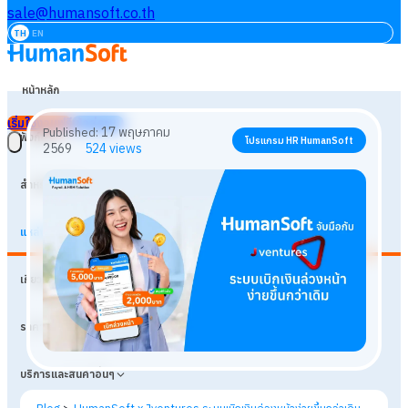
sale@humansoft.co.th
TH
EN
หน้าหลัก
เริ่มใช้งานฟรี
เข้าสู่ระบบ
ฟังก์ชัน
สำหรับธุรกิจ
แหล่งเรียนรู้
17 พฤษภาคม
Published:
โปรแกรม HR HumanSoft
เกี่ยวกับเรา
2569
524
views
ราคา
บริการและสินค้าอื่นๆ