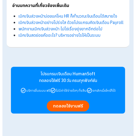
ยอดสะสม) และเมื่อบริษัทชำระเงินคืนพาร์ตเนอร์หลังปิดงวดแล้ว
พนักงานจะสามารถเริ่มเบิกในรอบถัดไปได้ทันที
ถาม : ถ้าพนักงานลาออกระหว่างรอบเดือนที่มีการเบิกเงินล่
หน้าไว้ ต้องทำอย่างไร?
ตอบ : ฝ่ายบุคคลสามารถตรวจสอบยอดค้างชำระได้จากระบบ โดย
ระบบจะมีการหักคืนจากงวดค่าจ้างสุดท้ายก่อนพนักงานลาออก
อัตโนมัติ
ถาม : การเบิกเงินล่วงหน้าพนักงานต้องยื่นเอกสารกระดาษ
หรือไม่?
ตอบ : ไม่ต้องครับ พนักงานสามารถดำเนินการผ่านแอปพลิเคชัน
HumanSoft ได้ทันที