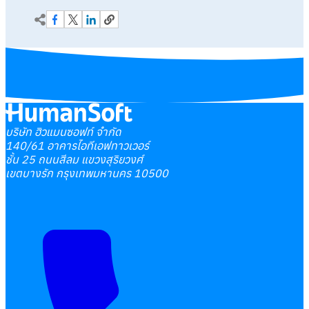
บริษัท ฮิวแมนซอฟท์ จำกัด
140/61 อาคารไอทีเอฟทาวเวอร์
ชั้น 25 ถนนสีลม แขวงสุริยวงศ์
เขตบางรัก กรุงเทพมหานคร 10500