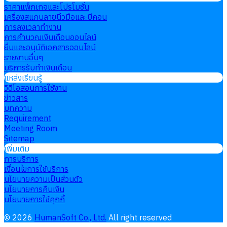
ราคาแพ็กเกจและโปรโมชั่น
เครื่องสแกนลายนิ้วมือและบีคอน
การลงเวลาทำงาน
การคำนวณเงินเดือนออนไลน์
ยื่นและอนุมัติเอกสารออนไลน์
รายงานอื่นๆ
บริการรับทำเงินเดือน
แหล่งเรียนรู้
วิดีโอสอนการใช้งาน
ข่าวสาร
บทความ
Requirement
Meeting Room
Sitemap
เพิ่มเติม
การบริการ
เงื่อนไขการใช้บริการ
นโยบายความเป็นส่วนตัว
นโยบายการคืนเงิน
นโยบายการใช้คุกกี้
©
2026
HumanSoft Co., Ltd.
All right reserved