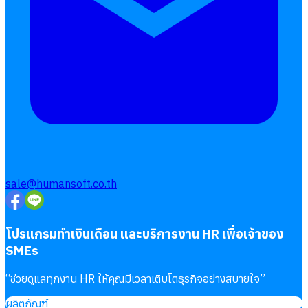
โปรแกรมบริหารงานบุคคล
การคิดเงินเดือน
เอกสารออนไลน์
ลางาน
โอที
เบี้ยขยัน
แบบฟอร์มประเมินพนักงาน
บริการรับทำเงินเดือน
sale@humansoft.co.th
Follow
Human
Soft
โปรแกรมทำเงินเดือน และบริการงาน HR เพื่อเจ้าของ
SMEs
“
ช่วยดูแลทุกงาน HR ให้คุณมีเวลาเติบโตธุรกิจอย่างสบายใจ
”
ผลิตภัณฑ์