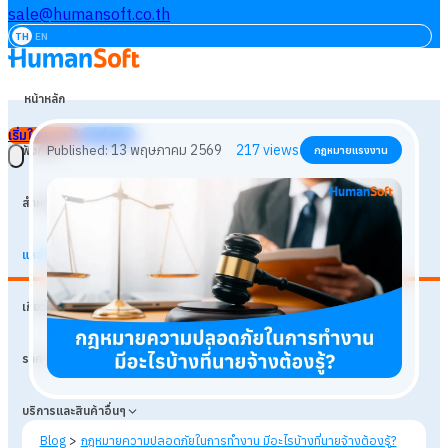
sale@humansoft.co.th
TH
EN
หน้าหลัก
เริ่มใช้งานฟรี
เข้าสู่ระบบ
ฟังก์ชัน
สำหรับธุรกิจ
แหล่งเรียนรู้
13 พฤษภาคม 2569
217
views
Published:
กฎหมายแรงงาน
เกี่ยวกับเรา
ราคา
บริการและสินค้าอื่นๆ