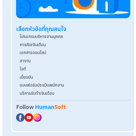
Q&A นายจ้างไม่จ่ายโอที อ้างเงินเดือนเหมา ผิดกฎห
ข่าวดี! HumanSoft อัปเดตการจ่ายค่าบริการ ผ่อน
นาน 6 เดือน