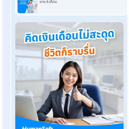
งานที่เกี่ยวข้องตามระยะเวลาที่กฎหมายกำหนด โดยเฉพาะกรณีบา
เจ็บร้ายแรงหรือเสียชีวิต
อ่านบทความที่เกี่ยวข้องเพิ่มเติม
พนักงานบาดเจ็บในงานต้องใช้สิทธิลาป่วยหรือเบิกกองทุนเงิน
ทดแทน
วิธีแจ้งบาดเจ็บจากงานผ่าน E-Compensate ที่นายจ้างต้องรู้
แนวทางเสริมสร้างความปลอดภัยในการทำงานที่ทุกองค์กรต้อง
โปรแกรมเงินเดือน HumanSoft
ทดลองใช้ฟรี 30 วัน
ครบทุกฟังก์ชัน