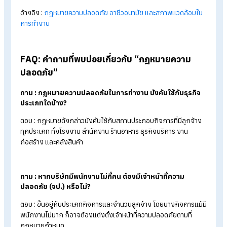
นอกจากนี้ นายจ้างยังมีหน้าที่ตามกฎหมายความปลอดภัยในด้านอื่
และหมวดอื่น ๆ ที่ต้องปฏิบัติตาม เพื่อให้สถานประกอบกิจการมีควา
ปลอดภัยและลดความเสี่ยงในการเกิดอุบัติเหตุจากการทำงาน
อ่านเพิ่มเติมได้ที่:
สรุปสาระสำคัญ พรบ.ความปลอดภัยฯ 2554
บทลงโทษหากไม่ปฏิบัติตามกฎหมาย แล
ความเสี่ยงที่องค์กรต้องเจอ
บทลงโทษกรณีไม่ปฏิบัติตาม พ.ร.บ.ความปลอดภัย อาชีวอนามัย แ
สภาพแวดล้อมในการทำงาน พ.ศ. 2554 มีโทษทั้งจำและปรับ โดย
นายจ้างที่ฝ่าฝืนมาตรฐานความปลอดภัย มีโทษสูงสุดจำคุกไม่เกิน 2 
หรือปรับไม่เกิน 800,000 บาท