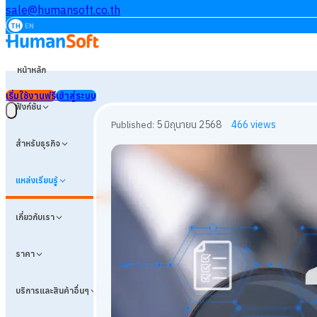
sale@humansoft.co.th
TH
EN
หน้าหลัก
เริ่มใช้งานฟรี
เข้าสู่ระบบ
ฟังก์ชัน
สำหรับธุรกิจ
แหล่งเรียนรู้
เกี่ยวกับเรา
ราคา
บริการและสินค้าอื่นๆ