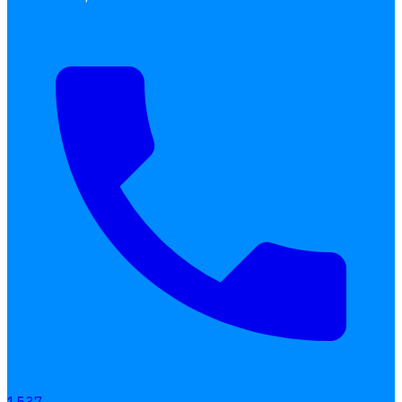
เลือกหัวข้อที่คุณสนใจ
โปรแกรมบริหารงานบุคคล
การคิดเงินเดือน
เอกสารออนไลน์
ลางาน
โอที
เบี้ยขยัน
แบบฟอร์มประเมินพนักงาน
บริการรับทำเงินเดือน
Follow
Human
Soft