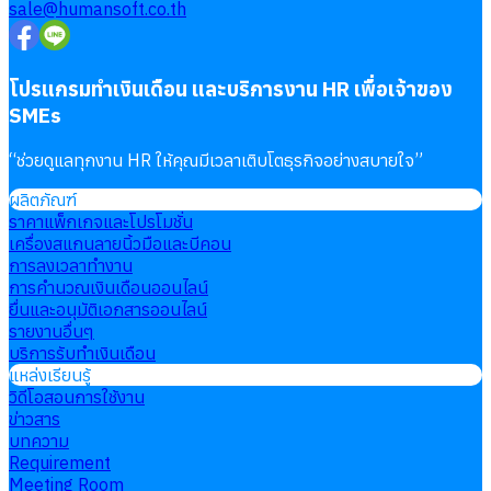
sale@humansoft.co.th
โปรแกรมทำเงินเดือน และบริการงาน HR เพื่อเจ้าของ
SMEs
“
ช่วยดูแลทุกงาน HR ให้คุณมีเวลาเติบโตธุรกิจอย่างสบายใจ
”
ผลิตภัณฑ์
ราคาแพ็กเกจและโปรโมชั่น
เครื่องสแกนลายนิ้วมือและบีคอน
การลงเวลาทำงาน
การคำนวณเงินเดือนออนไลน์
ยื่นและอนุมัติเอกสารออนไลน์
รายงานอื่นๆ
บริการรับทำเงินเดือน
แหล่งเรียนรู้
วิดีโอสอนการใช้งาน
ข่าวสาร
บทความ
Requirement
Meeting Room