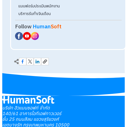
บริษัท ฮิวแมนซอฟท์ จำกัด
140/61 อาคารไอทีเอฟทาวเวอร์
ชั้น 25 ถนนสีลม แขวงสุริยวงศ์
เขตบางรัก กรุงเทพมหานคร 10500