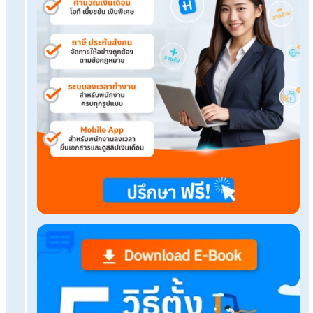
เรื่องที่คุณอาจสนใจ
หมดปัญหา HR คิดเงินเดือนผิด ด้วยบริการรับทำเงิน
มืออาชีพ
HR ไม่ต้องมาเช็กข้อมูลทำเงินเดือนพนักงานเอง
ให้Outsourceดูแล
จบปัญหาส่งสลิปให้พนักงานผิดคนด้วยe-Slip จากPa
Outsource