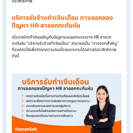
4.กระทบการวางแผนระยะยาวด้านทรัพยากร
บุคคล
เช่น แผนพัฒนาทักษะ แผนปรับโครงสร้างองค์กร หรือแผนวางตัวผู
รุ่นใหม่ อาจหยุดชะงักหรือล่าช้า ซึ่งส่งผลต่อการเติบโตขององค์ก
ระยะยาว
5.เพิ่มภาระให้กับฝ่ายบริหารหรือหัวหน้างาน
หัวหน้าฝ่ายหรือแม้แต่ผู้บริหาร อาจต้องเข้ามาทำหน้าที่แทนชั่วคราว
ทำให้เสียเวลาจากภารกิจหลัก และอาจบริหารจัดการได้ไม่เต็ม
ประสิทธิภาพ
บริการรับจ้างทำเงินเดือน ทางออกของ
ปัญหา HR ลาออกกะทันหัน