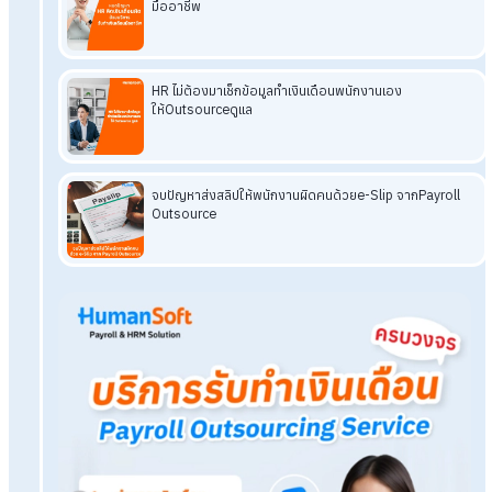
สรุป รับมือ HR ลาออกกะทันหัน ด้วยบริก
รับจ้างทำเงินเดือน
เมื่อ HR ลาออกกะทันหัน องค์กรอาจเผชิญ "วิกฤตเงียบ" โดยไม่ทันต
ตัว ส่งผลให้ระบบงานสะดุดได้ หนึ่งในทางออกสำคัญ คือ การใช้
บริการรับทำเงินเดือน (Payroll Outsource) เพราะนอกจากจะช่ว
ให้การจ่ายเงินเดือนและสิทธิประโยชน์ไม่สะดุดแล้ว ยังลดความเสี่ย
ทางกฎหมาย และช่วยสนับสนุนงาน HR ในทุก ๆ ด้านอย่างมี
ประสิทธิภาพด้วย
Tags:
Hr
ลาออกกะทันหัน