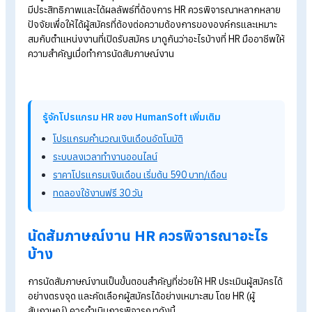
คำถามสัมภาษณ์งาน ที่พิสูจน์ว่าผู้สมัครเหมาะกับองค์กรแค่ไห
Competency Based Interview ตัวช่วยการสัมภาษณ์งาน
สำหรับ HR
10 คําถามสัมภาษณ์งานดีๆ ที่ HR ควรใช้
7 เทคนิค เตรียมตัวสัมภาษณ์งานอย่างไรให้ได้งาน
นัดสัมภาษณ์งาน
การนัดสัมภาษณ์งานเป็นหนึ่งในกระบวนการที่สำคัญที่ HR ต้องทำเพ
หาผู้สมัครที่เหมาะสมที่สุดสำหรับตำแหน่งงาน แต่เพื่อให้การสัมภา
มีประสิทธิภาพและได้ผลลัพธ์ที่ต้องการ HR ควรพิจารณาหลากหล
ปัจจัยเพื่อให้ได้ผู้สมัครที่ต้องต่อความต้องการขององค์กรและเหมา
สมกับตำแหน่งงานที่เปิดรับสมัคร มาดูกันว่าอะไรบ้างที่ HR มืออาชีพ
ความสำคัญเมื่อทำการนัดสัมภาษณ์งาน
รู้จักโปรแกรม HR ของ HumanSoft เพิ่มเติม