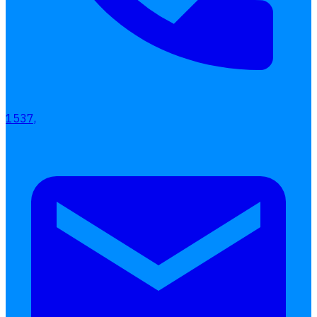
เลือกหัวข้อที่คุณสนใจ
โปรแกรมบริหารงานบุคคล
การคิดเงินเดือน
เอกสารออนไลน์
ลางาน
โอที
1537,
เบี้ยขยัน
แบบฟอร์มประเมินพนักงาน
บริการรับทำเงินเดือน
Follow
Human
Soft