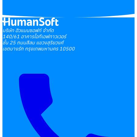
บริษัท ฮิวแมนซอฟท์ จำกัด
140/61 อาคารไอทีเอฟทาวเวอร์
ชั้น 25 ถนนสีลม แขวงสุริยวงศ์
เขตบางรัก กรุงเทพมหานคร 10500