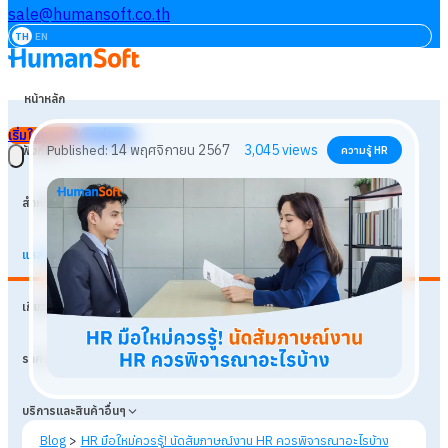
sale@humansoft.co.th
TH
EN
หน้าหลัก
เริ่มใช้งานฟรี
เข้าสู่ระบบ
ฟังก์ชัน
สำหรับธุรกิจ
แหล่งเรียนรู้
14 พฤศจิกายน 2567
3,045
views
Published:
ความรู้ HR
เกี่ยวกับเรา
ราคา
บริการและสินค้าอื่นๆ