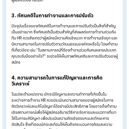
2. พิจารณาจากรูปถ่ายประกอบ Resume
ปัจจุบัน หลายองค์กรนิยมให้ผู้สมัครส่ง
Resume
เพื่อเป็นข้อมูลเบื้
ต้นในการพิจารณาและคัดกรองผู้สมัครก่อนเข้าสู่กระบวนการ
สัมภาษณ์งาน ซึ่งในหลายกรณี HR มักปัดตก Resume ที่ใช้รูปถ่ายไ
เป็นทางการหรือแต่งกายไม่สุภาพ นั่นแสดงให้เห็นว่ารูปถ่ายประก
Resume มีความสำคัญไม่น้อยในการพิจารณา
แต่คำถามคือ จำเป็นจริงหรือไม่ที่ต้องเลือกเฉพาะผู้สมัครที่ส่งรูปถ่
หน้าตรงและแต่งกายสุภาพ? ในความเป็นจริง ขึ้นอยู่กับลักษณะข
ตำแหน่งงานที่ต้องการมากกว่า
สำหรับตำแหน่งที่ต้องการความน่าเชื่อถือ เช่น นักกฎหมาย วิศวกร
หรือ นักบัญชี รูปถ่ายที่สุภาพและเป็นทางการช่วยเสริมภาพลักษณ์ท
เหมาะสมกับบทบาทหน้าที่ แต่สำหรับตำแหน่งสายครีเอทีฟ เช่น นัก
ออกแบบกราฟิก ช่างภาพ หรือโปรดักชัน การใช้รูปถ่ายหน้าตรงที่ด
เรียบร้อยอาจไม่สื่อถึงความคิดสร้างสรรค์หรือสะท้อนเอกลักษณ์ข