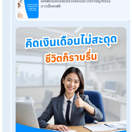
อ่านบทความที่เกี่ยวข้องเพิ่มเติม
ทำบัตรเครดิตใบแรก เลือกยังไงให้คุ้มค่าและตรงไลฟ์สไตล์ที่สุ
เดบิต Debit & เครดิต Credit กับการวางแผนการเงินสำหรับ
ธุรกิจ
แจก Template บัญชีรายรับรายจ่าย สำหรับผู้เริ่มต้นทำธุรกิจ
โปรแกรมเงินเดือน HumanSoft
ทดลองใช้ฟรี 30 วัน
ครบทุกฟังก์ชัน
บริการขึ้นระบบ ฟรี
ไม่มีค่าใช้จ่ายใดๆ ทั้งสิ้น
ยกเลิกเมื่อไหร่ก็ได้
ทดลองใช้งานฟรี