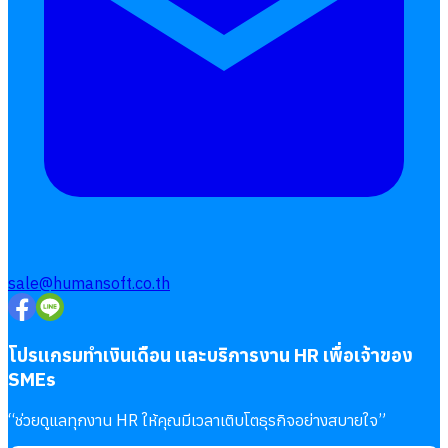
โอที
เบี้ยขยัน
แบบฟอร์มประเมินพนักงาน
บริการรับทำเงินเดือน
Follow
Human
Soft
sale@humansoft.co.th
โปรแกรมทำเงินเดือน และบริการงาน HR เพื่อเจ้าของ
SMEs
“
ช่วยดูแลทุกงาน HR ให้คุณมีเวลาเติบโตธุรกิจอย่างสบายใจ
”