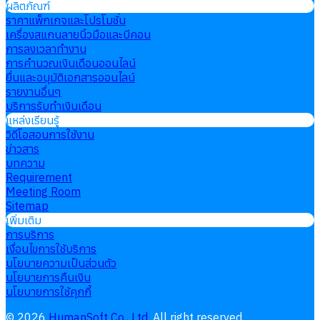
ผลิตภัณฑ์
ราคาแพ็กเกจและโปรโมชั่น
เครื่องสแกนลายนิ้วมือและบีคอน
การลงเวลาทำงาน
การคำนวณเงินเดือนออนไลน์
ยื่นและอนุมัติเอกสารออนไลน์
รายงานอื่นๆ
บริการรับทำเงินเดือน
แหล่งเรียนรู้
วิดีโอสอนการใช้งาน
ข่าวสาร
บทความ
Requirement
Meeting Room
Sitemap
เพิ่มเติม
การบริการ
เงื่อนไขการใช้บริการ
นโยบายความเป็นส่วนตัว
นโยบายการคืนเงิน
นโยบายการใช้คุกกี้
©
2026
HumanSoft Co., Ltd.
All right reserved