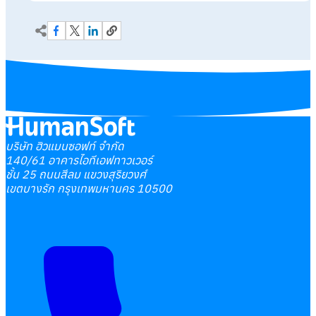
บริษัท ฮิวแมนซอฟท์ จำกัด
140/61 อาคารไอทีเอฟทาวเวอร์
ชั้น 25 ถนนสีลม แขวงสุริยวงศ์
เขตบางรัก กรุงเทพมหานคร 10500