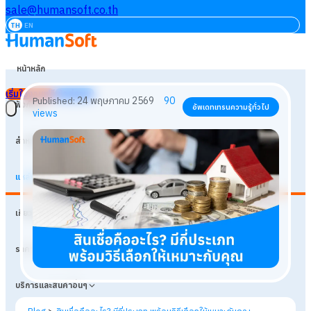
sale@humansoft.co.th
TH
EN
หน้าหลัก
เริ่มใช้งานฟรี
เข้าสู่ระบบ
ฟังก์ชัน
สำหรับธุรกิจ
แหล่งเรียนรู้
24 พฤษภาคม 2569
90
Published:
อัพเดทเทรนความรู้ทั่วไป
เกี่ยวกับเรา
views
ราคา
บริการและสินค้าอื่นๆ