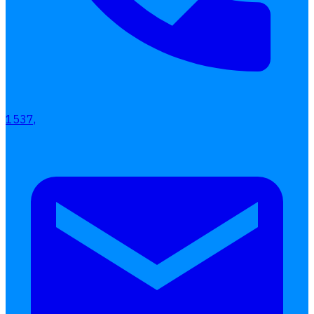
เลือกหัวข้อที่คุณสนใจ
โปรแกรมบริหารงานบุคคล
1537,
การคิดเงินเดือน
เอกสารออนไลน์
ลางาน
โอที
เบี้ยขยัน
แบบฟอร์มประเมินพนักงาน
บริการรับทำเงินเดือน
Follow
Human
Soft