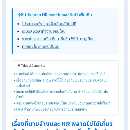
หรือไม่?
ถ้านายจ้างไม่จ่ายประกันสังคมให้ลูกจ้างช่วงทดลองงาน ถือว่า “ผิ
เพราะตามกฎหมายแล้ว นายจ้างต้องขึ้นทะเบียนผู้ประกันตน
มาตรา
ภายใน 30 วัน นับจากวันที่ลูกจ้างเริ่มงาน ดังนั้น ไม่ว่าลูกจ้างจะเป็
รายวัน รายเดือน หรืออยู่ระหว่างทดลองงาน นายจ้างมีหน้าที่ต้องน
ส่งประกันสังคมให้ตั้งแต่วันแรกที่เริ่มงาน เพื่อให้ลูกจ้างได้รับสิทธิ
คุ้มครองตามกฎหมายอย่างครบถ้วน หากละเลยไม่ดำเนินการ ถือว่า
ความผิดและมีโทษทางกฎหมาย
รู้จักโปรแกรม HR ของ HumanSoft เพิ่มเติม
โปรแกรมคำนวณเงินเดือนอัตโนมัติ
ระบบลงเวลาทำงานออนไลน์
ราคาโปรแกรมเงินเดือน เริ่มต้น 590 บาท/เดือน
ทดลองใช้งานฟรี 30 วัน