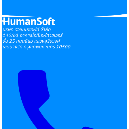
บริษัท ฮิวแมนซอฟท์ จำกัด
140/61 อาคารไอทีเอฟทาวเวอร์
ชั้น 25 ถนนสีลม แขวงสุริยวงศ์
เขตบางรัก กรุงเทพมหานคร 10500