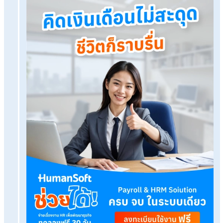
โปรแกรมเงินเดือน HumanSoft
ทดลองใช้ฟรี 30 วัน
ครบทุกฟังก์ชัน
บริการขึ้นระบบ ฟรี
ไม่มีค่าใช้จ่ายใดๆ ทั้งสิ้น
ยกเลิกเมื่อไหร่ก็ได้
ทดลองใช้งานฟรี
Tags:
จ่ายประกันสังคม