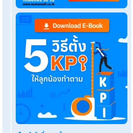
เรื่องที่คุณอาจสนใจ
พาร์ทไทม์มาสาย ลงเวลาเป็นเศษระบบเงินเดือนออนไล
จัดการได้ไหม
เทียบ ChatGPT vs Gemini อันไหนดีกว่า สำหรับค
ยุคใหม่
คนละครึ่ง 69 ลงทะเบียนเมื่อไหร่ เริ่มใช้วันวันไหน?