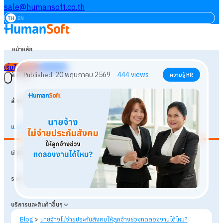
sale@humansoft.co.th
TH
EN
หน้าหลัก
เริ่มใช้งานฟรี
เข้าสู่ระบบ
ฟังก์ชัน
สำหรับธุรกิจ
แหล่งเรียนรู้
20 พฤษภาคม 2569
444
views
Published:
ความรู้ HR
เกี่ยวกับเรา
ราคา
บริการและสินค้าอื่นๆ