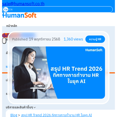
sale@humansoft.co.th
TH
EN
หน้าหลัก
เริ่มใช้งานฟรี
เข้าสู่ระบบ
ฟังก์ชัน
สำหรับธุรกิจ
แหล่งเรียนรู้
19 พฤศจิกายน 2568
1,360
views
Published:
ความรู้ HR
เกี่ยวกับเรา
ราคา
บริการและสินค้าอื่นๆ