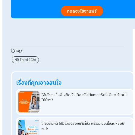
5. บทบาทของผู้นำทีมที่เปลี่ยนไป
การสร้าง Employee Experience ให้ดีขึ้นกำลังกลายเป็นกลยุท
2026 เพราะผู้นำทีมไม่ได้มีหน้าที่แค่ควบคุมงานหรือประเมินผลงาน
ในการสร้างประสบการณ์การทำงานที่ดีให้กับพนักงาน ตั้งแต่วันเร
แต่ละวัน ไปจนถึงการเติบโตในองค์กร ผู้นำต้องทำงานร่วมกับ HR อย
ฟังความคิดเห็น ดูแลความรู้สึกของพนักงาน และสร้างสภาพแวดล้
ธรรม เมื่อพนักงานรู้สึกได้รับการสนับสนุนและเห็นคุณค่า จะเกิด
และช่วยเพิ่มประสิทธิภาพการทำงานในระยะยาว
สรุป HR Trend 2026 ทิศทางการทำงาน
AI
ปี 2026 คือปีที่ HR จะต้อง “คิดใหม่ ทำใหม่” ในแทบทุกมิติ เพื่อพาอง
อย่างมั่นคง เทรนด์เหล่านี้ไม่ใช่แค่การพัฒนาเทคโนโลยี แต่เป็น
และรูปแบบการทำงาน เพื่อสร้างองค์กรที่ยืดหยุ่น แข็งแรง และพร้
เปลี่ยนแปลงไปอย่างรวดเร็วกว่าเดิมหลายเท่า