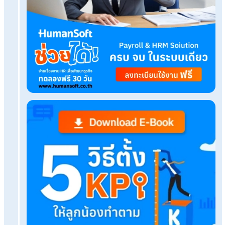
เรื่องที่คุณอาจสนใจ
ใช้บริการรับจ้างคิดเงินเดือนกับ HumanSoft One 
ให้บ้าง?
เที่ยวดีมีคืน 68: เมืองรองน่าเที่ยว พร้อมเงื่อนไขลดห
ภาษี
อัปเกรดระบบติดตามผู้สมัครทันใจด้วยโปรแกรม HR
สำเร็จรูป