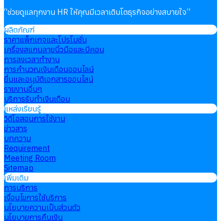
“
ช่วยดูแลทุกงาน HR ให้คุณมีเวลาเติบโตธุรกิจอย่างสบายใจ
”
ผลิตภัณฑ์
ราคาแพ็กเกจและโปรโมชั่น
เครื่องสแกนลายนิ้วมือและบีคอน
การลงเวลาทำงาน
การคำนวณเงินเดือนออนไลน์
ยื่นและอนุมัติเอกสารออนไลน์
รายงานอื่นๆ
บริการรับทำเงินเดือน
แหล่งเรียนรู้
วิดีโอสอนการใช้งาน
ข่าวสาร
บทความ
Requirement
Meeting Room
Sitemap
เพิ่มเติม
การบริการ
เงื่อนไขการใช้บริการ
นโยบายความเป็นส่วนตัว
นโยบายการคืนเงิน