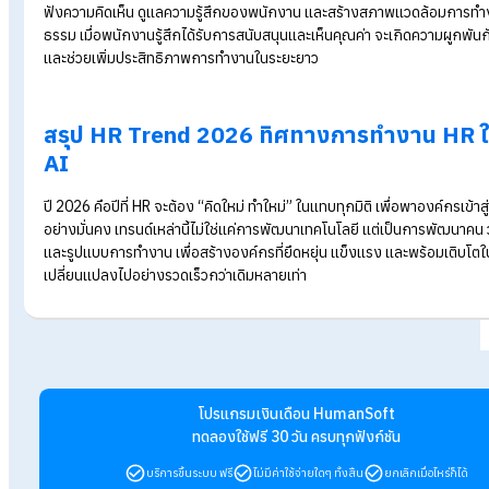
แม้ WFH เต็มรูปแบบจะลดลง แต่ Hybrid Work จะกลายเป็นสิ่งที
เป็นสวัสดิการพื้นฐานที่บริษัทต้องมี HR ต้องออกแบบนโยบาย วิธ
วัฒนธรรมองค์กรที่รองรับพนักงานทั้งในออฟฟิศและทางไกลให้ทำ
รื่นที่สุด
4. Workforce Planning จะเน้น “ทักษะ” มากกว
การจัดการกำลังคนจะไม่ยึดติดกับ
Job Description
แบบเดิมอีกต
กลยุทธ์การใช้ทักษะของพนักงานให้เหมาะกับงาน สร้างเส้นทางการเต
เปิดโอกาสให้พนักงานมีส่วนร่วมในการผลักดันนวัตกรรมขององค์
Tips!
อ่านบทความเพิ่มเติมได้ที่ >>
Workforce Planning คืออะไร 
บ้าง