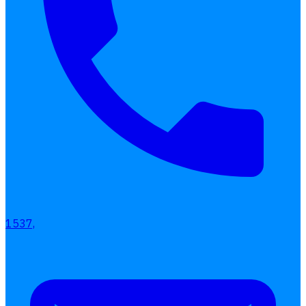
เลือกหัวข้อที่คุณสนใจ
โปรแกรมบริหารงานบุคคล
การคิดเงินเดือน
เอกสารออนไลน์
ลางาน
โอที
เบี้ยขยัน
1537,
แบบฟอร์มประเมินพนักงาน
บริการรับทำเงินเดือน
Follow
Human
Soft