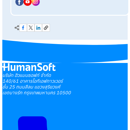
บริษัท ฮิวแมนซอฟท์ จำกัด
140/61 อาคารไอทีเอฟทาวเวอร์
ชั้น 25 ถนนสีลม แขวงสุริยวงศ์
เขตบางรัก กรุงเทพมหานคร 10500