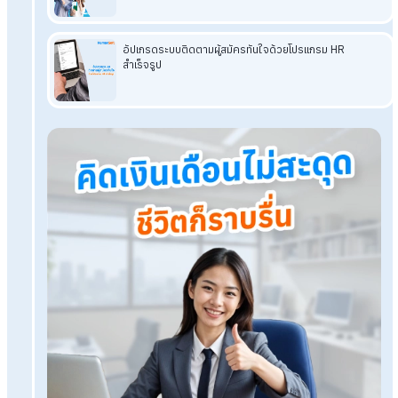
โปรแกรมเงินเดือน HumanSoft
ทดลองใช้ฟรี 30 วัน
ครบทุกฟังก์ชัน
บริการขึ้นระบบ ฟรี
ไม่มีค่าใช้จ่ายใดๆ ทั้งสิ้น
ยกเลิกเมื่
ทดลองใช้งานฟรี
Tags:
HR Trend 2026