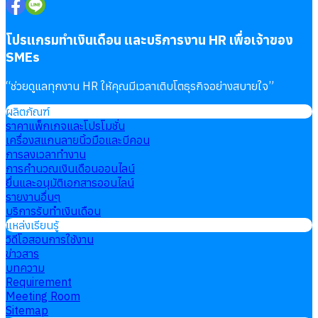
โปรแกรมทำเงินเดือน และบริการงาน HR เพื่อเจ้าของ
SMEs
“
ช่วยดูแลทุกงาน HR ให้คุณมีเวลาเติบโตธุรกิจอย่างสบายใจ
”
ผลิตภัณฑ์
ราคาแพ็กเกจและโปรโมชั่น
เครื่องสแกนลายนิ้วมือและบีคอน
การลงเวลาทำงาน
การคำนวณเงินเดือนออนไลน์
ยื่นและอนุมัติเอกสารออนไลน์
รายงานอื่นๆ
บริการรับทำเงินเดือน
แหล่งเรียนรู้
วิดีโอสอนการใช้งาน
ข่าวสาร
บทความ
Requirement
Meeting Room
Sitemap