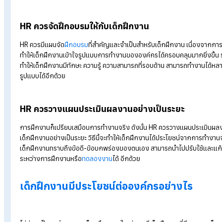
HR ต้องแจ้งข้อมูลให้ครบถ้วน
โดยหนึ่งสัปดาห์ก่อนที่การฝึกงานจะเริ่มต้นขึ้น HR ควรแจ้งข้อมูลส
เด็กฝึกงานผ่านทางอีเมล เช่น วิธีเดินทางโดยขนส่งสาธารณะ, สถาน
ออกงาน รวมถึงรายละเอียดงานเบื้องต้น เพื่อให้น้อง ๆ ได้มีการเตรีย
ผลดีต่อการวัดผลประเมินผลว่าเด็กฝึกงานสามารถปฏิบัติตามวัตถ
ได้หรือไม่
HR ควรแนะนำเด็กฝึกงานกับทุกแผนก
HR ควรแนะนำเด็กฝึกงานกับทุกแผนกภายในองค์กร เพื่อให้น้อง ๆ ไ
บุคคลอื่น ๆ เพิ่มเติม เนื่องจากในอนาคตเด็กฝึกงานต้องประสานงา
เช่นเดียวดัน วิธีนี้จะทำให้เด็กฝึกงานทราบว่าต้องขอความช่วยเหลือ
เป็นการสร้างปฏิสัมพันธ์กับคนในองค์กรได้ดีอีกด้วย