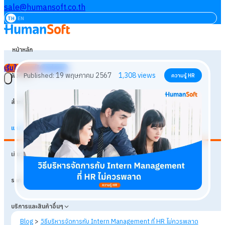
sale@humansoft.co.th
TH
EN
หน้าหลัก
เริ่มใช้งานฟรี
เข้าสู่ระบบ
ฟังก์ชัน
สำหรับธุรกิจ
แหล่งเรียนรู้
19 พฤษภาคม 2567
1,308
views
Published:
ความรู้ HR
เกี่ยวกับเรา
ราคา
บริการและสินค้าอื่นๆ