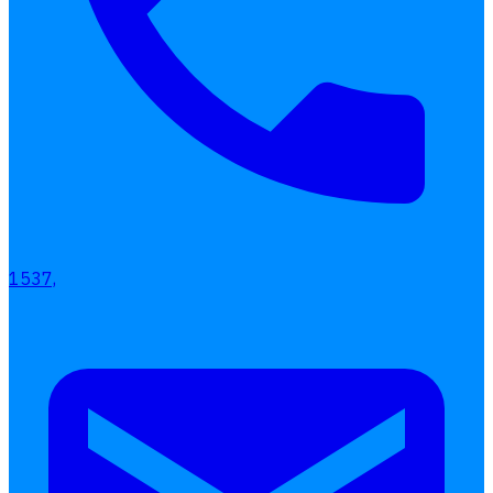
เลือกหัวข้อที่คุณสนใจ
1537,
โปรแกรมบริหารงานบุคคล
การคิดเงินเดือน
เอกสารออนไลน์
ลางาน
โอที
เบี้ยขยัน
แบบฟอร์มประเมินพนักงาน