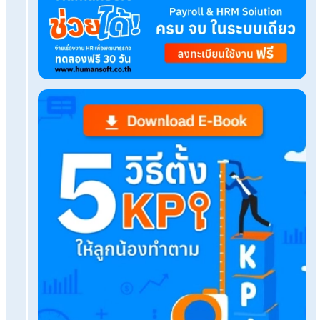
Tags:
จ่ายเงินเดือน
เรื่องที่คุณอาจสนใจ
Town Hall Meeting คืออะไร? สำคัญกับการขับเคลื่
องค์กรยังไง
แบบฟอร์มสัญญารักษาความลับ (NDA) โหลดฟรี! ไปปรั
เลย
แจก 99 แคปชั่นทำงาน โหมดคนทำงานกวน ๆ เรียกไลก์
68