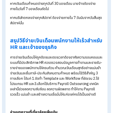
จนถึงการออกรายงานต่าง ๆ โดยโปรแกรม HR สมัยใหม่ อย่าง
HumanSoft ช่วยลดความยุ่งยากจากการทำเงินเดือนแบบเดิม ๆด้
ระบบอัตโนมัติที่สามารถคำนวณได้ถูกต้อง รวดเร็ว ปลอดภัย และ
ครอบคลุมตั้งแต่เงินเดือน สวัสดิการ เอกสาร ไปจนถึงการวิเคราะห์
ข้อมูลบุคลากร ทำให้ทีม HR ลดข้อผิดพลาด ประหยัดเวลามากยิ่งขึ้
3. เลือกใช้บริการ Payroll Outsourcing
บริการรับทำเงินเดือน คือ บริการที่บริษัทภายนอกเข้ามาดูแลเรื่อง
จัดการเงินเดือน โดย
บริการรับทำเงินเดือน (Payroll Outsourcin
Services) จาก HumanSoft
เหมาะสำหรับองค์กรที่ไม่มีฝ่ายบุคคล
หรือขาดความเชี่ยวชาญด้านนี้ เพราะเรามีผู้เชี่ยวชาญคอยดูแลให้ค
ปรึกษา ตั้งแต่การคำนวณเงินเดือน จัดทำรายงาน จนถึงการตรวจ
สอบความถูกต้อง ช่วยให้ธุรกิจ โดยเฉพาะ SME ได้งานที่รวดเร็ว
แม่นยำ ลดความเสี่ยง ทำให้ HR มีเวลาโฟกัสกับการพัฒนาบุคลาก
และกลยุทธ์องค์กรมากยิ่งขึ้น