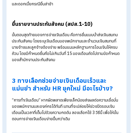
เดือนพื้นฐาน ค่าล่วงเวลา โบนัส และรายได้อื่น ๆ จากนั้นหักรายการ
ต่าง ๆ เช่น ภาษี เงินสมทบประกันสังคม หรือค่าปรับ (ถ้ามี) เพื่อให้ได
ยอดเงินสุทธิที่พนักงานจะได้รับจริง
จ่ายเงินเดือนให้พนักงาน
องค์กรสามารถเลือกวิธีจ่ายเงินเดือนได้ตามความเหมาะสม เช่น จ่า
เป็นเงินสด หรือโอนเงินเข้าบัญชีธนาคาร ซึ่งวิธีโอนเงินจะเป็นที่นิย
เพราะสะดวก ปลอดภัย และสามารถเก็บหลักฐานการโอนเงินไว้เพื่
ไปตรวจสอบย้อนหลังได้
ยื่นภาษีเงินได้บุคคลธรรมดา (ภงด.1)
หลังจากจ่ายเงินเดือนเรียบร้อยแล้ว HR ต้องยื่นภาษีหัก ณ ที่จ่ายให
กับกรมสรรพากร พร้อมแนบข้อมูลพนักงานและจำนวนเงินที่หักภา
จากแต่ละคน โดยมีกำหนดยื่นภาษีคือภายในวันที่ 7 ของเดือนถัดไป
(หรือภายในวันที่ 15 หากยื่นผ่านระบบออนไลน์) เพื่อหลีกเลี่ยงค่าปร