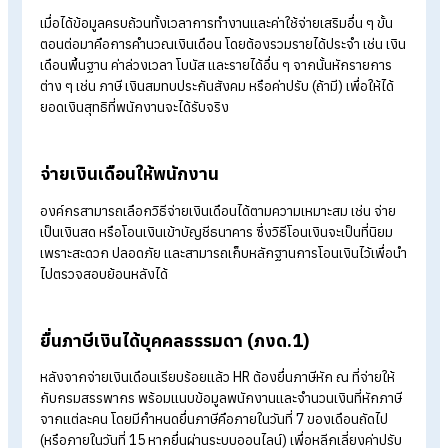
Attendance) หรือเครื่องสแกนบัตร ซึ่งควรมีรายละเอียดครบถ้ว
เช่น เวลาเข้า-ออกงาน การขาด ลา มาสาย รวมถึงการทำงานล่วงเ
(OT) ข้อมูลเหล่านี้มีผลโดยตรงต่อการคิดค่าจ้างและโอที จึงต้อง
ตรวจสอบให้ถูกต้องตั้งแต่ต้นทาง เพื่อป้องกันปัญหาการจ่ายค่าจ้
ผิดพลาด
รวบรวมข้อมูลรายรับ-รายจ่ายอื่น ๆ ของพนักงาน
ในแต่ละเดือน พนักงานบางคนอาจมีการเบิกค่าใช้จ่ายส่วนอื่น เช่น ค่า
พัก ค่าเดินทาง หรือค่าเบี้ยเลี้ยง รวมถึงสิทธิประโยชน์อื่น ๆ ตาม
นโยบายองค์กร HR จึงต้องรวบรวมหลักฐานการเบิกจ่ายเหล่านี้เพื่
นำไปรวมเข้ากับข้อมูลเงินเดือนพนักงานในรอบปัจจุบัน
คำนวณเงินเดือนสุทธิ
เมื่อได้ข้อมูลครบถ้วนทั้งเวลาการทำงานและค่าใช้จ่ายเสริมอื่น ๆ ขั้
ตอนต่อมาคือการคำนวณเงินเดือน โดยต้องรวมรายได้ประจำ เช่น เ