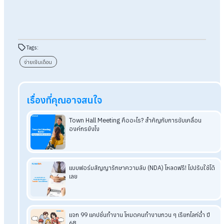
HR และเจ้าของธุรกิจ
การจ่ายเงินเดือนให้ถูกต้องและตรงเวลาต้องอาศัยความรอบคอบ
ระบบที่มีประสิทธิภาพ HR ควรตรวจสอบข้อมูลการทำงานและรายรั
รายจ่ายของพนักงานให้ครบถ้วน คำนวณเงินเดือนสุทธิอย่างแม่น
จ่ายเงินและยื่นภาษี-ประกันสังคมตามกำหนด พร้อมใช้วิธีสำคัญ 3
ทางเลือก ได้แก่ 1.จัดทำ Template และ Workflow ที่ชัดเจน 2.ใช
โปรแกรม HR และ3.เลือกใช้บริการ Payroll Outsourcing เทคนิค
เหล่านี้ช่วยลดความซับซ้อน ลดความผิดพลาด ทำให้งาน Payroll
รวดเร็ว แม่นยำ และสร้างความเชื่อมั่นให้แก่องค์กรได้เป็นอย่างดี
อ่านบทความที่เกี่ยวข้องเพิ่มเติม
จ่ายเงินเดือนพนักงานผ่านธนาคารด้วยPayroll Outsource ดี
ไง?
แบ่งงวดการจ่ายเงินเดือนง่ายขึ้นด้วยบริการPayroll
Outsourcing