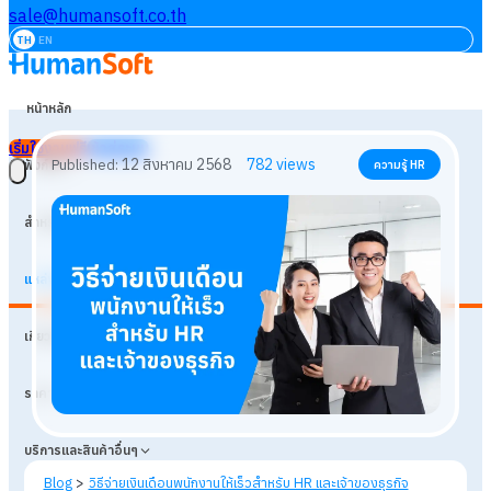
sale@humansoft.co.th
TH
EN
หน้าหลัก
เริ่มใช้งานฟรี
เข้าสู่ระบบ
ฟังก์ชัน
สำหรับธุรกิจ
แหล่งเรียนรู้
12 สิงหาคม 2568
782
views
Published:
ความรู้ HR
เกี่ยวกับเรา
ราคา
บริการและสินค้าอื่นๆ