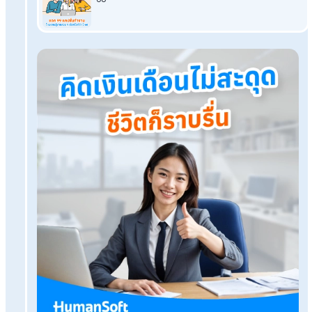
เงินเดือนพนักงานไม่รั่วไหล ถ้าคุณใช้บริการรับทำเงินเดือน
คำนวณเงินเดือนง่าย จ่ายเงินเร็วด้วยบริการรับทำเงินเดือน
คำนวณเวลาทำงานอย่างแม่นยำ ให้บริการรับจ้างทำเงินเดือนช
คุณ
โปรแกรมเงินเดือน HumanSoft
ทดลองใช้ฟรี 30 วัน
ครบทุกฟังก์ชัน
บริการขึ้นระบบ ฟรี
ไม่มีค่าใช้จ่ายใดๆ ทั้งสิ้น
ยกเลิกเมื่อไหร่ก็ได้
ทดลองใช้งานฟรี