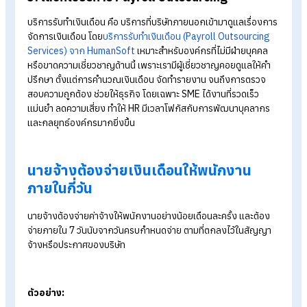
1. จัดทำ Template และ Workflow ที่เป็นระบบ
การทำเงินเดือนจะง่ายและแม่นยำขึ้น หากองค์กรมี Template
มาตรฐาน และ
Workflow
ชัดเจน ครอบคลุมทุกขั้นตอน เช่น แบบ
ฟอร์มบันทึกเข้า-ออกงาน ใบลา รายงาน OT และเอกสารหักเงิน
พร้อม ปฏิทินงาน HR ล่วงหน้า กำหนดวันปิดรอบ OT ส่งข้อมูลหักเ
คำนวณ และโอนเงินเดือนชัดเจน วิธีนี้ช่วยลดความสับสน ลดข้อผิด
พลาด และทำให้จ่ายเงินเดือนได้ตรงเวลาเสมอ
2. ใช้โปรแกรม HR
โปรแกรม HR
คือ โปรแกรมที่ถูกออกแบบมาเพื่อจัดการบริหารงาน
บุคคล ตั้งแต่การเก็บรวบรวมข้อมูลพนักงาน การคำนวณเงินเดือน