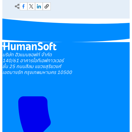
บริษัท ฮิวแมนซอฟท์ จำกัด
140/61 อาคารไอทีเอฟทาวเวอร์
ชั้น 25 ถนนสีลม แขวงสุริยวงศ์
เขตบางรัก กรุงเทพมหานคร 10500