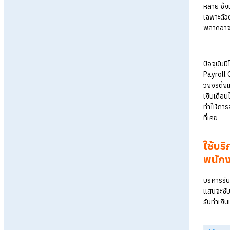
Podcast (
51
)