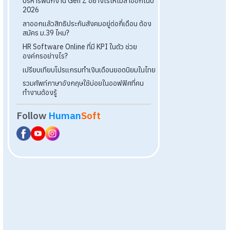
โปรแกรมบริหารงานบุคคล
การคิดเงินเดือน
เอกสารออนไลน์
ลางาน
โอที
เบี้ยขยัน
แบบฟอร์มประเมินพนักงาน
บริการรับทำเงินเดือน
บทความล่าสุด
าย HR ให้
บริหารพนักงาน Gen Z อย่างไรให้ไม่ลาออก
2026
ลาออกแล้วสิทธิประกันสังคมอยู่ต่อกี่เดือน ต
องพนักงานทีละคน
สมัคร ม.39 ไหม?
ต่คำนวณยอดจ่าย
HR Software Online ที่มี KPI ในตัว ช่วย
ยชื่อพนักงาน
องค์กรอย่างไร?