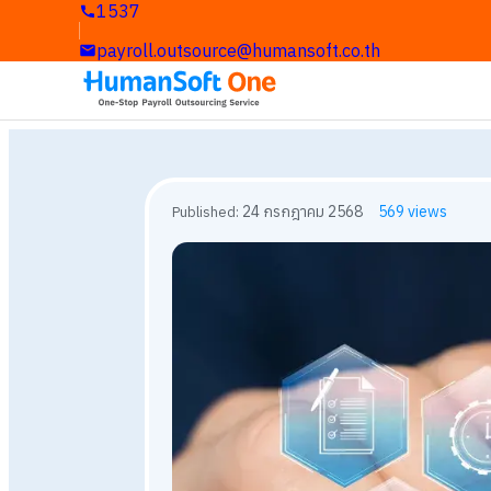
1537
1537
payroll.outsource@humansoft.co.th
payroll.outsource@humansoft.co.th
24 กรกฎาคม 2568
569
vi
Published: