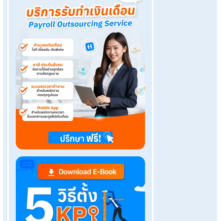
ือนและ
แบ่งงวดการจ่ายเงินเดือนง่ายขึ้น
ด้วยบริการPayroll Outsourcin
าร
R หรือบัญชีใน
วามละเอียดในการ
บบธนาคารที่หลาก
งินเดือนที่
ากเกิดข้อผิด
ทำเงินเดือน” หรือ
ักงานอย่างครบ
ล์สำหรับการจ่าย
ประสิทธิภาพ
ละคล่องตัวกว่า