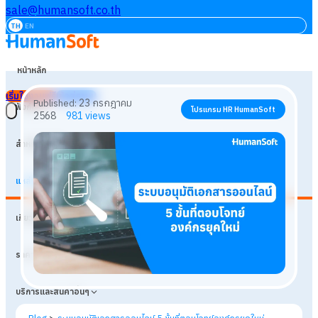
sale@humansoft.co.th
TH
EN
หน้าหลัก
เริ่มใช้งานฟรี
เข้าสู่ระบบ
ฟังก์ชัน
สำหรับธุรกิจ
แหล่งเรียนรู้
23 กรกฎาคม
Published:
โปรแกรม HR HumanSoft
เกี่ยวกับเรา
2568
981
views
ราคา
บริการและสินค้าอื่นๆ