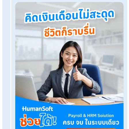
เอกสาร HR ตกหล่น ทำยังไงดี? โปรแกรมบริหารงานบุคคลช่วย
โปรแกรมเงินเดือน HumanSoft
ทดลองใช้ฟรี 30 วัน
ครบทุกฟังก์ชัน
บริการขึ้นระบบ ฟรี
ไม่มีค่าใช้จ่ายใดๆ ทั้งสิ้น
ยกเลิกเมื่อไหร่ก็ได้
ทดลองใช้งานฟรี
Tags: