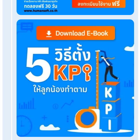
อนุมัติเอกสาร
เรื่องที่คุณอาจสนใจ
แบ่งงวดการจ่ายเงินเดือนง่ายขึ้นด้วยบริการPayroll
Outsourcing
Career Development แผนพัฒนาอาชีพสร้างคนเก่
เติบโตในองค์กร
ลูกจ้างลาออกต้นเดือน เงินเดือนไม่พอหักกยศ.นายจ้
ทำยังไง