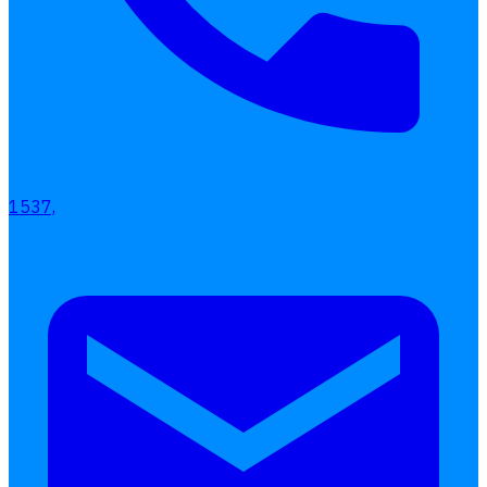
เลือกหัวข้อที่คุณสนใจ
โปรแกรมบริหารงานบุคคล
1537,
การคิดเงินเดือน
เอกสารออนไลน์
ลางาน
โอที
เบี้ยขยัน
แบบฟอร์มประเมินพนักงาน
บริการรับทำเงินเดือน