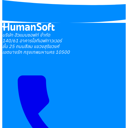
บริษัท ฮิวแมนซอฟท์ จำกัด
140/61 อาคารไอทีเอฟทาวเวอร์
ชั้น 25 ถนนสีลม แขวงสุริยวงศ์
เขตบางรัก กรุงเทพมหานคร 10500