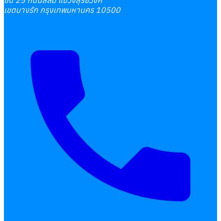
เขตบางรัก กรุงเทพมหานคร 10500
เลือกหัวข้อที่คุณสนใจ
โปรแกรมบริหารงานบุคคล
การคิดเงินเดือน
เอกสารออนไลน์
ลางาน
โอที
เบี้ยขยัน
แบบฟอร์มประเมินพนักงาน
บริการรับทำเงินเดือน
Follow
Human
Soft