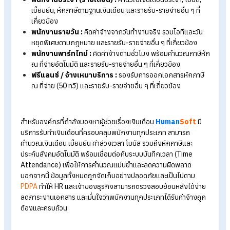
พนักงานประจำ (รายเดือน) :
คำนวณเงินเดือนประจำ, โบนัส,
เบี้ยขยัน, หักภาษีตามฐานเงินเดือน และรายรับ-รายจ่ายอื่น ๆ ที่
เกี่ยวข้อง