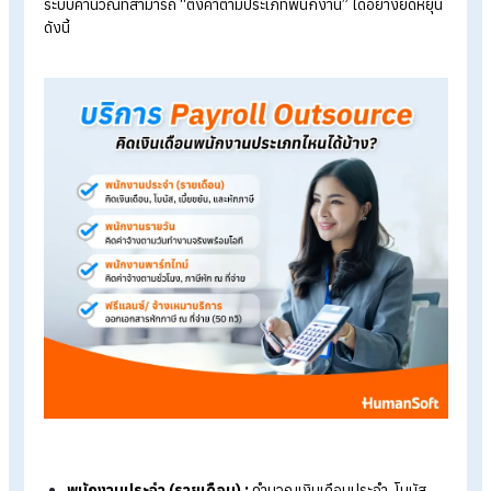
ตามชั่วโมงที่ทำงานจริง ซึ่งมักต้องใช้ระบบบันทึกเวลา (
Time
Attendance
)
เข้ามาช่วยคำนวณเพื่อความแม่นยำ
Tips!
อ่านบทความเพิ่มเติมได้ที่ >>
แจกวิธีคิดค่าแรงจากรายเดือ
เป็นรายวัน ไม่ยากอย่างที่คิด
บริการ Payroll Outsource คิดเงินเดือน
พนักงานได้ทุกประเภทไหม?
หากองค์กรมีพนักงานหลายประเภทในระบบเดียวกัน
เลือกใช้บริกา
Payroll Outsource
เข้ามาช่วยจัดการเรื่องเงินเดือนถือเป็นทาง
ที่ช่วยลดภาระของฝ่ายบุคคลได้มาก เพราะผู้ให้บริการส่วนใหญ่จะมี
ระบบคำนวณที่สามารถ “ตั้งค่าตามประเภทพนักงาน” ได้อย่างยืดหยุ
ดังนี้