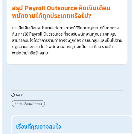
พนักงานรายวัน :
คิดค่าจ้างจากวันทำงานจริง รวมโอทีและวั
หยุดพิเศษตามกฎหมาย และรายรับ-รายจ่ายอื่น ๆ ที่เกี่ยวข้อง
พนักงานพาร์ทไทม์ :
คิดค่าจ้างตามชั่วโมง พร้อมคำนวณภาษี
ณ ที่จ่ายอัตโนมัติ และรายรับ-รายจ่ายอื่น ๆ ที่เกี่ยวข้อง
ฟรีแลนซ์ / จ้างเหมาบริการ :
รองรับการออกเอกสารหักภาษ
ณ ที่จ่าย (50 ทวิ) และรายรับ-รายจ่ายอื่น ๆ ที่เกี่ยวข้อง
สำหรับองค์กรที่กำลังมองหาผู้ช่วยเรื่องเงินเดือน
Human
Soft
ม
บริการรับทำเงินเดือนที่ครอบคลุมพนักงานทุกประเภท สามารถ
คำนวณเงินเดือน เบี้ยขยัน ค่าล่วงเวลา โบนัส รวมถึงหักภาษีและ
ประกันสังคมอัตโนมัติ พร้อมเชื่อมต่อกับระบบบันทึกเวลา (Time
Attendance) เพื่อให้การคำนวณแม่นยำและลดความผิดพลาด
นอกจากนี้ ข้อมูลทั้งหมดถูกจัดเก็บอย่างปลอดภัยและเป็นไปตาม
PDPA
ทำให้ HR และเจ้าของธุรกิจสามารถตรวจสอบย้อนหลังได้ง่
ลดภาระงานเอกสาร และมั่นใจว่าพนักงานทุกประเภทได้รับค่าจ้างถ
ต้องและครบถ้วน