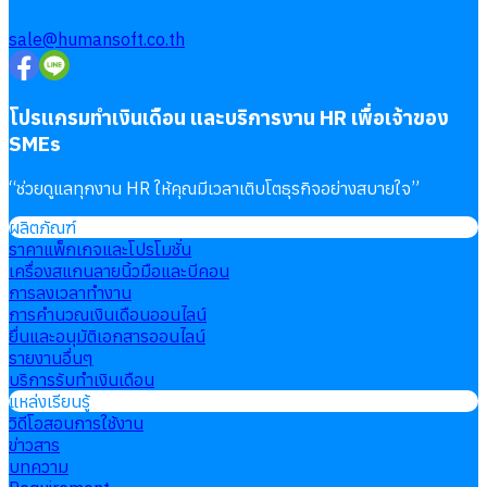
sale@humansoft.co.th
โปรแกรมทำเงินเดือน และบริการงาน HR เพื่อเจ้าของ
SMEs
“
ช่วยดูแลทุกงาน HR ให้คุณมีเวลาเติบโตธุรกิจอย่างสบายใจ
”
ผลิตภัณฑ์
ราคาแพ็กเกจและโปรโมชั่น
เครื่องสแกนลายนิ้วมือและบีคอน
การลงเวลาทำงาน
การคำนวณเงินเดือนออนไลน์
ยื่นและอนุมัติเอกสารออนไลน์
รายงานอื่นๆ
บริการรับทำเงินเดือน
แหล่งเรียนรู้
วิดีโอสอนการใช้งาน
ข่าวสาร
บทความ