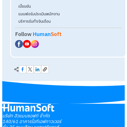
บริษัท ฮิวแมนซอฟท์ จำกัด
140/61 อาคารไอทีเอฟทาวเวอร์
ชั้น 25 ถนนสีลม แขวงสุริยวงศ์