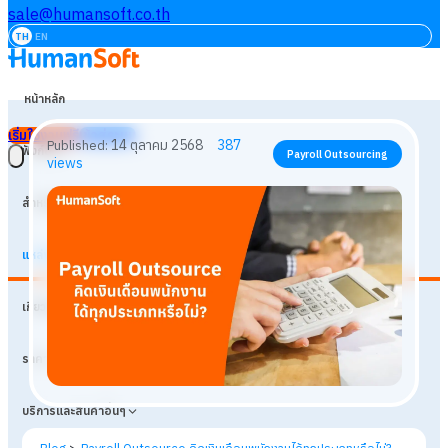
sale@humansoft.co.th
TH
EN
หน้าหลัก
เริ่มใช้งานฟรี
เข้าสู่ระบบ
ฟังก์ชัน
สำหรับธุรกิจ
แหล่งเรียนรู้
14 ตุลาคม 2568
387
Published:
Payroll Outsourcing
เกี่ยวกับเรา
views
ราคา
บริการและสินค้าอื่นๆ