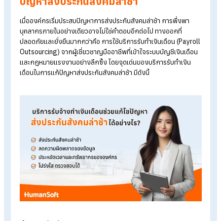
ตนอย่างไรบ้าง?
ผลกระทบต่อนายจ้าง
ถูกเรียกเก็บค่าปรับและดอกเบี้ย
เสี่ยงตรวจสอบและดำเนินคดี
เสียภาพลักษณ์องค์กร
ผลกระทบต่อผู้ประกันตน (พนักงาน)
การส่งประกันสังคมช้า ส่งผลกระทบต่อพนักงาน อาจทำให้ลูกจ้างไ
ได้รับสิทธิประโยชน์ต่าง ๆ ตามที่ควรจะได้รับ หรือได้รับสิทธิประโยชน
ทดแทนในกรณีต่าง ๆ ล่าช้า
จุดเด่นของบริการรับทำเงินเดือนในการแ