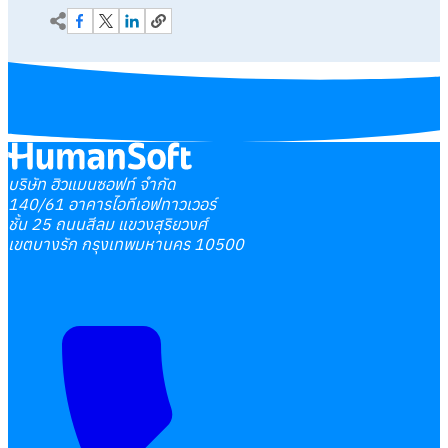
บริษัท ฮิวแมนซอฟท์ จำกัด
140/61 อาคารไอทีเอฟทาวเวอร์
ชั้น 25 ถนนสีลม แขวงสุริยวงศ์
เขตบางรัก กรุงเทพมหานคร 10500