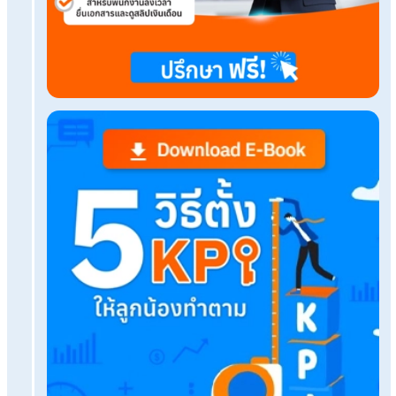
ลืมมือถือ! ก็ลงเวลาได้แค่มีหัวหน้างาน ด้วยแอปเช็คอิ
งาน
บริการแบบครบวงจรจากบริษัทรับทำเงินเดือน มีอะไร
เคล็ดไม่ลับ รวมเทคนิคตอบคำถามสัมภาษณ์งานยังไงใ
HR