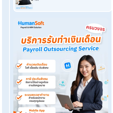
หนทางป้องกันความผิดพลาดเหล่านี้ คือการเลือกใช้
บริการรับทำเง
เดือน
จาก
Human
Soft
ที่ช่วยดูแลตั้งแต่การคำนวณเงินเดือน
คำนวณประกันสังคม ไปจนถึงการจัดทำรายงานประกันสังคมอย่า
ถูกต้อง ช่วยให้คุณหมดกังวลเรื่องการส่งประกันสังคมล่าช้า ทำให้
องค์กรเดินหน้าต่อได้อย่างมั่นใจทุกเดือน
Tags:
ส่งประกันสังคมช้า
เรื่องที่คุณอาจสนใจ