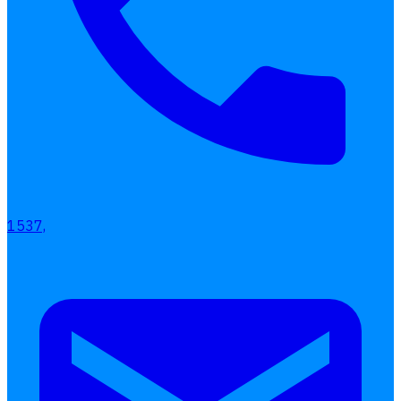
เลือกหัวข้อที่คุณสนใจ
โปรแกรมบริหารงานบุคคล
การคิดเงินเดือน
เอกสารออนไลน์
ลางาน
โอที
เบี้ยขยัน
แบบฟอร์มประเมินพนักงาน
1537,
บริการรับทำเงินเดือน
Follow
Human
Soft