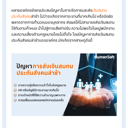
รวมสิทธิประกันสังคมทั้งหมดที่คุณต้องรู้ ม.33 ม.39 ม.40
ประกันสังคมมาตรา 33, 39 และ40 มีข้อแตกต่างกันอย่างไรบ้
สิทธิประกันสังคมตรวจสุขภาพประจำปีฟรีกี่รายการ อะไรบ้าง?
เตือน! ม.33, 39 อย่าลืม! ใช้สิทธิประกันสังคมตรวจสุขภาพ-ทำ
สิทธิประกันสังคมของแรงงานต่างด้าว ครอบคลุมสิทธิด้านใด
บ้าง?
ปัญหาการส่งเงินสมทบประกั
สังคมล่าช้าขององค์กร
หลายองค์กรยังคงประสบปัญหาในการจัดการและส่ง
เงินสมทบ
ประกันสังคม
ล่าช้า ไม่ว่าจะเกิดจากภาระงานที่มากเกินไป หรือข้อผิ
พลาดจากการคำนวณของบุคลากร ส่งผลให้ไม่สามารถส่งเงินสม
ได้ทันตามกำหนด
นำไปสู่การเสียค่าปรับ
ความไม่พอใจในหมู่พนักง
และความเสี่ยงด้านกฎหมายโดยไม่ตั้งใจ โดยปัญหาการส่งเงินสม
ประกันสังคมล่าช้าขององค์กร
มักเกิดจากสาเหตุดังนี้