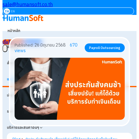
sale@humansoft.co.th
TH
EN
หน้าหลัก
เริ่มใช้งานฟรี
เข้าสู่ระบบ
ฟังก์ชัน
สำหรับธุรกิจ
แหล่งเรียนรู้
26 มิถุนายน 2568
670
Published:
Payroll Outsourcing
เกี่ยวกับเรา
views
ราคา
บริการและสินค้าอื่นๆ