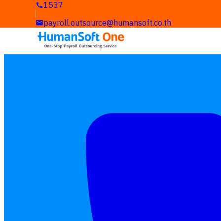
1537
payroll.outsource@humansoft.co.th