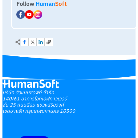
บริษัท ฮิวแมนซอฟท์ จำกัด
140/61 อาคารไอทีเอฟทาวเวอร์
ชั้น 25 ถนนสีลม แขวงสุริยวงศ์
เขตบางรัก กรุงเทพมหานคร 10500