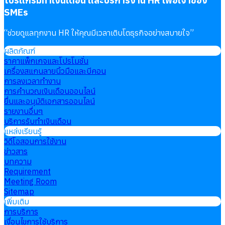
โปรแกรมทำเงินเดือน และบริการงาน HR เพื่อเจ้าของ
SMEs
“
ช่วยดูแลทุกงาน HR ให้คุณมีเวลาเติบโตธุรกิจอย่างสบายใจ
”
ผลิตภัณฑ์
ราคาแพ็กเกจและโปรโมชั่น
เครื่องสแกนลายนิ้วมือและบีคอน
การลงเวลาทำงาน
การคำนวณเงินเดือนออนไลน์
ยื่นและอนุมัติเอกสารออนไลน์
รายงานอื่นๆ
บริการรับทำเงินเดือน
แหล่งเรียนรู้
วิดีโอสอนการใช้งาน
ข่าวสาร
บทความ
Requirement
Meeting Room
Sitemap
เพิ่มเติม
การบริการ
เงื่อนไขการใช้บริการ