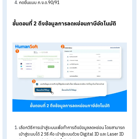
เข้าไปที่เว็บไซต์
efiling.rd.go.th
ของกรมสรรพากรเพื่อทำกา
ยื่นภาษี
จากนั้นทำการ “เข้าสู่ระบบ” หากกรณีที่ไม่เคยเป็นสมาชิกให้ทำ
“สมัครสมาชิก”
ทำการยืนยันตัวตนด้วยการขอรหัส OTP