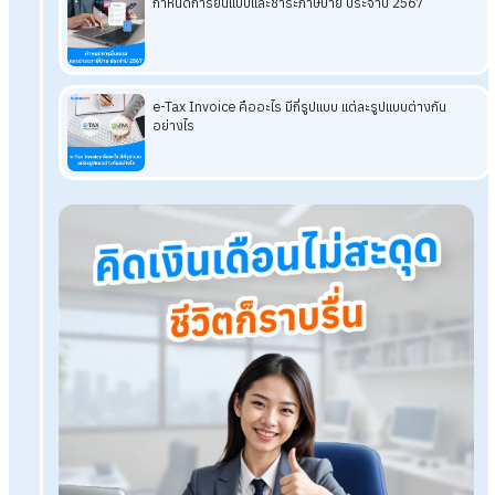
ที่คิดเลยใช่ไหมคะ เมื่อทราบขั้นตอนกันแล้วอย่าลืมยื่นภาษีเงินได้บุ
ธรรมดาประจำปีกันด้วยนะคะ โดยสามารถยื่นผ่านระบบ E-FILING
ของกรมสรรพากร ได้ตั้งแต่เดือนมกราคมไปจนถึงวันที่ 10 เมษาย
และแม้ว่ารายได้ของท่านจะไม่ถึงเกณฑ์ที่จะต้องเสียภาษี แต่ก็ควรที
ทำการยื่นภาษีนะคะ เพื่อป้องกันการกระทำผิดและป้องกันการตรว
สอบย้อนหลังค่ะ
โปรแกรมเงินเดือน HumanSoft
ทดลองใช้ฟรี 30 วัน
ครบทุกฟังก์ชัน
บริการขึ้นระบบ ฟรี
ไม่มีค่าใช้จ่ายใดๆ ทั้งสิ้น
ยกเลิกเมื่อไหร่ก็ได้
ทดลองใช้งานฟรี