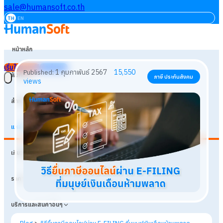
sale@humansoft.co.th
TH
EN
หน้าหลัก
เริ่มใช้งานฟรี
เข้าสู่ระบบ
ฟังก์ชัน
สำหรับธุรกิจ
แหล่งเรียนรู้
1 กุมภาพันธ์ 2567
15,550
Published:
ภาษี ประกันสังคม
เกี่ยวกับเรา
views
ราคา
บริการและสินค้าอื่นๆ