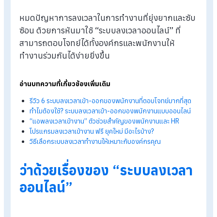
Blog
>
ระบบลงเวลาออนไลน์ ตัวช่วยแก้ปัญหาการลงเวลาในการทำงา
หมดปัญหาการลงเวลาในการทำงานที่ยุ่งยากและซ
ซ้อน ด้วยการหันมาใช้ “ระบบลงเวลาออนไลน์” ที่
สามารถตอบโจทย์ได้ทั้งองค์กรและพนักงานให้
ทำงานร่วมกันได้ง่ายยิ่งขึ้น
อ่านบทความที่เกี่ยวข้องเพิ่มเติม
รีวิว 6
ระบบลงเวลาเข้า-ออกของพนักงานที่ตอบโจทย์มากที่สุ