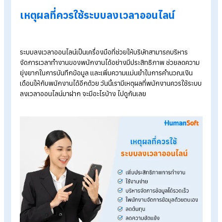
ก็ได้ เพราะสามารถเชื่อมต่อเข้ากับฐานข้อมูลส่วนกลางเดียวกัน กา
ทำงานผ่านระบบออนไลน์ย่อมสามารถประมวลผลได้รวดเร็วและแม่
อีกทั้งการใช้งานก็ง่าย สะดวก และมีประสิทธิภาพสูงอีกด้วย
รู้จักโปรแกรม HR ของ HumanSoft เพิ่มเติม
โปรแกรมคำนวณเงินเดือนอัตโนมัติ
ระบบลงเวลาทำงานออนไลน์
ราคาโปรแกรมเงินเดือน เริ่มต้น 590 บาท/เดือน
ทดลองใช้งานฟรี 30 วัน
เหตุผลที่ควรใช้ระบบลงเวลาออนไลน์
ระบบลงเวลาออนไลน์เป็นเครื่องมือที่ช่วยให้บริษัทสามารถบริหาร