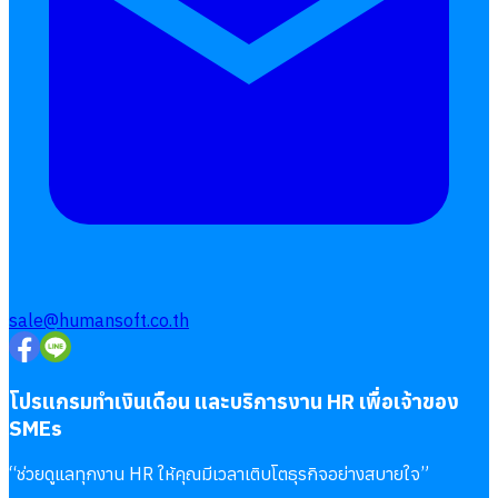
sale@humansoft.co.th
โปรแกรมทำเงินเดือน และบริการงาน HR เพื่อเจ้าของ
SMEs
“
ช่วยดูแลทุกงาน HR ให้คุณมีเวลาเติบโตธุรกิจอย่างสบายใจ
”