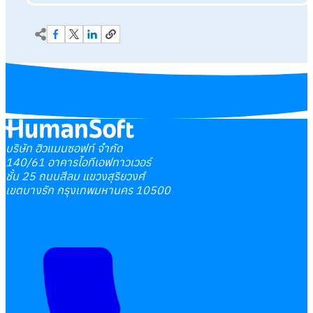
บริษัท ฮิวแมนซอฟท์ จำกัด
140/61 อาคารไอทีเอฟทาวเวอร์
ชั้น 25 ถนนสีลม แขวงสุริยวงศ์
เขตบางรัก กรุงเทพมหานคร 10500