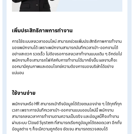
จัดการเวลาทำงานของพนักงานได้อย่างมีประสิทธิภาพ ช่วยลดคว
ยุ่งยากในการบันทึกข้อมูล และเพิ่มความแม่นยำในการคำนวณเงิน
เดือนให้กับพนักงานได้อีกด้วย วันนี้เรามีเหตุผลที่พนักงานควรใช้ร
ลงเวลาออนไลน์มาฝาก จะมีอะไรบ้าง ไปดูกันเลย