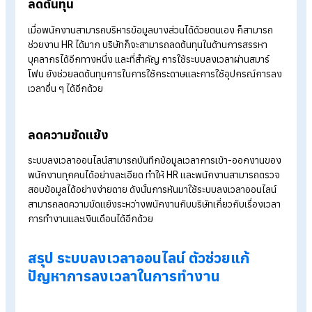
บริหารจัดการข้อมูลได้รวดเร็ว
การบันทึกเวลาเข้า-ออกงานของพนักงาน ด้วยวิธีการตอกบัตรแ
เดิม ๆ นั้น ทำให้การลงเวลาเข้า-ออกงานล่าช้า ต้องใช้เวลาในการ
รวบรวมข้อมูล อีกทั้งยังมีความเสี่ยงที่ข้อมูลจะคลาดเคลื่อนหรือผิด
พลาดได้ง่าย ดังนั้นการหันมาใช้ระบบลงเวลาออนไลน์ระบบก็จะ
สามารถบริหารจัดการข้อมูลของพนักงานทุกคนได้แบบอัตโนมัติ ไม่
จะเป็น การ
คำนวณเงินเดือน
,
คำนวณเวลาทำงาน
, คำนวณรายรับ-
จ่าย ไปจนถึงการวิเคราะห์ข้อมูลสำคัญ ๆ ที่สามารถจัดการผ่าน
โปรแกรมและทราบผลได้แบบ Real Time อีกด้วย
พนักงานจัดการข้อมูลด้วยตนเอง
พนักงานสามารถบันทึกเวลาเข้า-ออกงานได้ทุกที่ ทุกเวลา ผ่านสมาร
โฟน หรืออุปกรณ์ต่าง ๆได้ โดยไม่ต้องไปรบกวน HR และพนักงานย
สามารถตรวจสอบสิทธิโควตาการลาของตนเองได้อย่างง่ายดายผ่