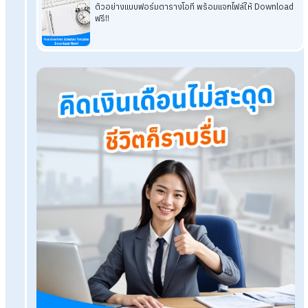
โปรแกรมเงินเดือน HumanSoft
ทดลองใช้ฟรี 30 วัน
ครบทุกฟังก์ชัน
บริการขึ้นระบบ ฟรี
ไม่มีค่าใช้จ่ายใดๆ ทั้งสิ้น
ยกเลิกเมื่อไหร่ก็ได้
ทดลองใช้งานฟรี
Tags:
ระบบลงเวลา