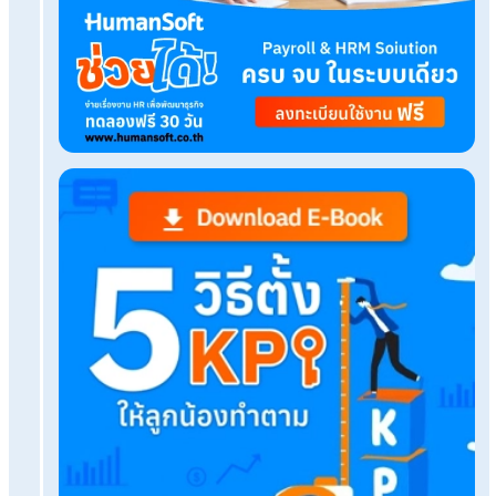
เรื่องที่คุณอาจสนใจ
คอร์สอบรมพนักงาน แนวทางพัฒนาองค์กร ควรมีป
สำคัญอะไรบ้าง
Q&A เงินสะสมพนักงาน คืออะไร มีประโยชน์กับพนัก
อย่างไรบ้าง?
ตัวอย่างแบบฟอร์มตารางโอที พร้อมแจกไฟล์ให้ Do
ฟรี!!