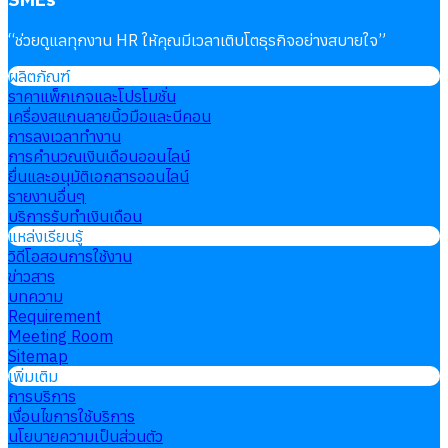
“
ช่วยดูแลทุกงาน HR ให้คุณมีเวลาเติบโตธุรกิจอย่างสบายใจ
”
ผลิตภัณฑ์
ราคาแพ็กเกจและโปรโมชั่น
เครื่องสแกนลายนิ้วมือและบีคอน
การลงเวลาทำงาน
การคำนวณเงินเดือนออนไลน์
ยื่นและอนุมัติเอกสารออนไลน์
รายงานอื่นๆ
บริการรับทำเงินเดือน
แหล่งเรียนรู้
วิดีโอสอนการใช้งาน
ข่าวสาร
บทความ
Requirement
Meeting Room
Sitemap
เพิ่มเติม
การบริการ
เงื่อนไขการใช้บริการ
นโยบายความเป็นส่วนตัว