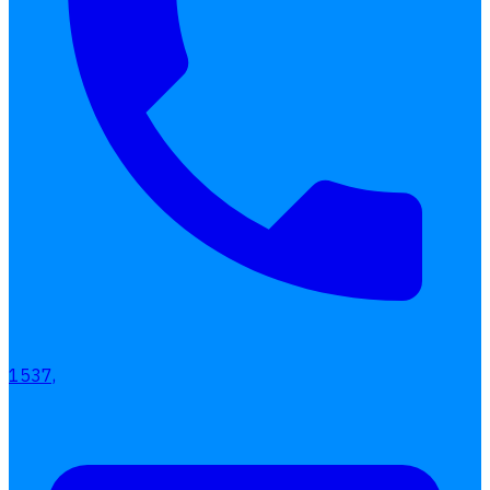
เลือกหัวข้อที่คุณสนใจ
โปรแกรมบริหารงานบุคคล
การคิดเงินเดือน
เอกสารออนไลน์
ลางาน
โอที
เบี้ยขยัน
1537,
แบบฟอร์มประเมินพนักงาน
บริการรับทำเงินเดือน
Follow
Human
Soft