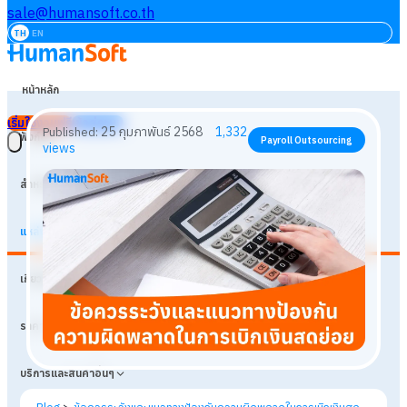
sale@humansoft.co.th
TH
EN
หน้าหลัก
เริ่มใช้งานฟรี
เข้าสู่ระบบ
ฟังก์ชัน
สำหรับธุรกิจ
แหล่งเรียนรู้
25 กุมภาพันธ์ 2568
1,332
Published:
Payroll Outsourcing
เกี่ยวกับเรา
views
ราคา
บริการและสินค้าอื่นๆ