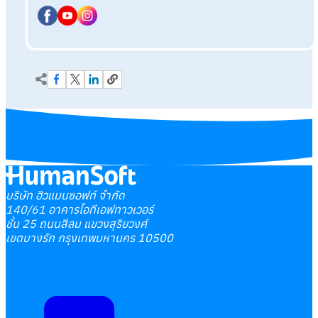
บริษัท ฮิวแมนซอฟท์ จำกัด
140/61 อาคารไอทีเอฟทาวเวอร์
ชั้น 25 ถนนสีลม แขวงสุริยวงศ์
เขตบางรัก กรุงเทพมหานคร 10500