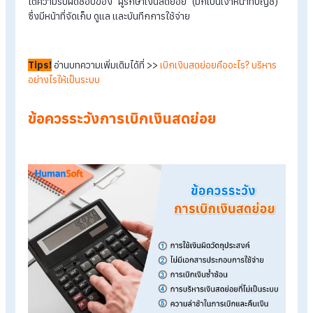
พนักงานเบิกเงินล่วงหน้าไม่ไช่เรื่องยุ่งยากอีกต่อไป
เบิกเงินล่วงหน้าบ่อยแค่ไหน HR ก็คำนวณเงินเดือนได้สบายใจ
เงินสดย่อย คืออะไร?
เงินสดย่อย (Petty Cash) เป็นเงินสดจำนวนหนึ่งที่องค์กรมีไว้สำห
ค่าใช้จ่ายเล็ก ๆ น้อย ๆ ที่ไม่สะดวกชำระผ่านบัญชีธนาคาร โดยอยู่ภ
ใต้ความรับผิดชอบของ "ผู้รักษาเงินสดย่อย" (มักเป็นเจ้าหน้าที่บัญช
ซึ่งมีหน้าที่จัดเก็บ ดูแล และบันทึกการใช้จ่าย
Tips!
อ่านบทความเพิ่มเติมได้ที่ >>
เบิกเงินสดย่อยคืออะไร? บริหา
อย่างไรให้เป็นระบบ