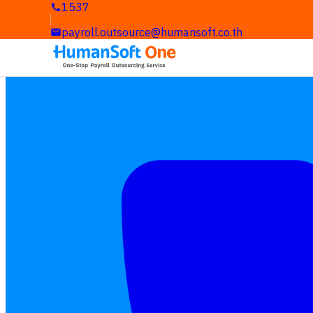
1537
payroll.outsource@humansoft.co.th