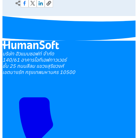
บริษัท ฮิวแมนซอฟท์ จำกัด
140/61 อาคารไอทีเอฟทาวเวอร์
ชั้น 25 ถนนสีลม แขวงสุริยวงศ์
เขตบางรัก กรุงเทพมหานคร 10500