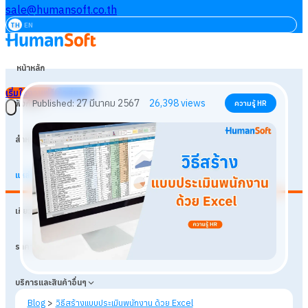
sale@humansoft.co.th
TH
EN
หน้าหลัก
เริ่มใช้งานฟรี
เข้าสู่ระบบ
ฟังก์ชัน
สำหรับธุรกิจ
แหล่งเรียนรู้
27 มีนาคม 2567
26,398
views
Published:
ความรู้ HR
เกี่ยวกับเรา
ราคา
บริการและสินค้าอื่นๆ