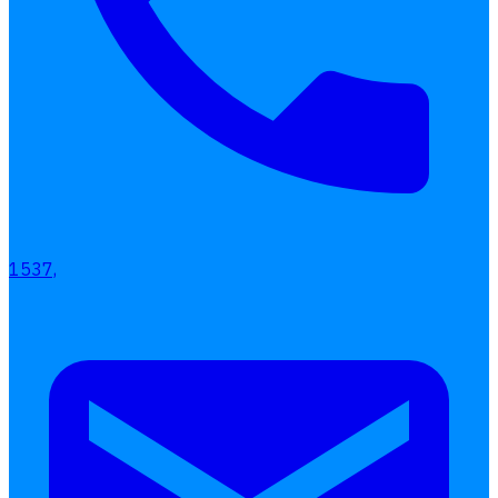
เลือกหัวข้อที่คุณสนใจ
โปรแกรมบริหารงานบุคคล
การคิดเงินเดือน
เอกสารออนไลน์
1537,
ลางาน
โอที
เบี้ยขยัน
แบบฟอร์มประเมินพนักงาน
บริการรับทำเงินเดือน
Follow
Human
Soft