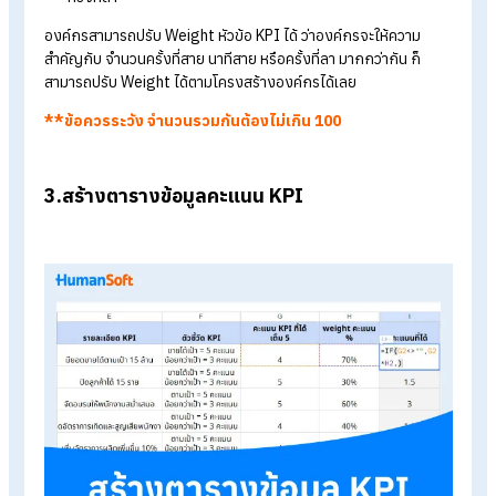
เมื่อคำนวณแล้วต้องการให้แสดงผล "ลารวม" สามารถใส่สูตรได้ตา
ตัวอย่าง ดังต่อไปนี้
ลาอื่น ๆ คือ H2
ลาป่วย คือ I2
ลากิจ คือ J2
ดังนั้นสามารถใส่สูตรเพื่อแสดงสถานะลารวม ได้ดังนี้ =H2+I2+J2
สูตรคะแนนสายรวม
=if(A2<>"",
(vlookup(F2,point.minute.late,2,1)*Config!$B$10)+
(vlookup(G2,point.time.late,2,1)*Config!$B$11)+
(vlookup(L2,point.leave,2,1)*Config!$B$12),)
ในช่องคะแนนรวม
>> ให้กดไปที่ Config โดยคะแนนรวมจะคิดจ
3 หัวข้อหลัก ๆ ได้แก่