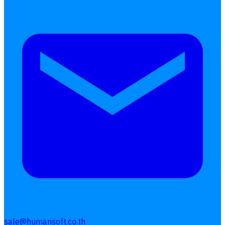
sale@humansoft.co.th