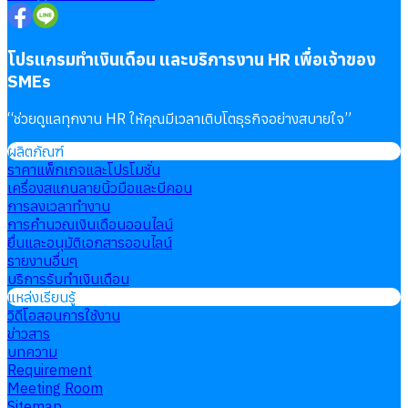
โปรแกรมทำเงินเดือน และบริการงาน HR เพื่อเจ้าของ
SMEs
“
ช่วยดูแลทุกงาน HR ให้คุณมีเวลาเติบโตธุรกิจอย่างสบายใจ
”
ผลิตภัณฑ์
ราคาแพ็กเกจและโปรโมชั่น
เครื่องสแกนลายนิ้วมือและบีคอน
การลงเวลาทำงาน
การคำนวณเงินเดือนออนไลน์
ยื่นและอนุมัติเอกสารออนไลน์
รายงานอื่นๆ
บริการรับทำเงินเดือน
แหล่งเรียนรู้
วิดีโอสอนการใช้งาน
ข่าวสาร
บทความ
Requirement
Meeting Room
Sitemap