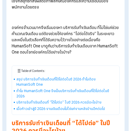
บางคนอาจคิดว่างานเงินเดือนเป็นเพียงงานหลังบ้านที่เน้น “ความถ
ต้องและตรงเวลา” เท่านั้น แต่เมื่อเข้าสู่ปี 2026 บริบทการทำงานข
องค์กรเปลี่ยนไปอย่างชัดเจน ทั้งจำนวนพนักงานที่เพิ่มขึ้น รูปแบบ
การทำงานที่หลากหลาย กะงานที่ซับซ้อน รวมถึงกฎหมายแรงงาน
ภาษีที่ต้องอัปเดตอยู่ตลอดเวลา ทำให้งาน Payroll
กลายเป็นงาน
เชิงกลยุทธ์ที่ส่งผลต่อภาพลักษณ์องค์กรและความเชื่อมั่นของ
พนักงานโดยตรง
องค์กรจำนวนมากจึงเริ่มมองหา
บริการรับทำเงินเดือน
ที่ไม่ใช่แค่ช
คำนวณเงินเดือน แต่ต้องช่วยให้องค์กร “ไปต่อได้จริง” ในระยะยาว
และหนึ่งในตัวเลือกที่ได้รับความไว้วางใจอย่างต่อเนื่องคือ
HumanSoft One มาดูกันว่าบริการรับทำเงินเดือนจาก HumanSo
One ตอบโจทย์องค์กรได้อย่างไรบ้าง?
Table of Contents:
สรุป บริการรับทำเงินเดือนที่ได้ไปต่อในปี 2026 ทำไมต้อง