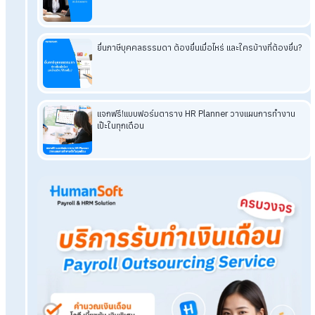
อ่านบทความที่เกี่ยวข้องเพิ่มเติม
5
อันดับ โปรแกรมเงินเดือน SME ที่ดีที่สุด
โปรแกรม HR
ที่ได้ไปต่อในปี 2026
ทำไม HumanSoftคือคำตอ
ธุรกิจ
ร้านเล็กพนักงานไม่เยอะ อยากจ้าง Payroll Service
จะค
ไหม?
ประกันสังคมปรับใหม่ไม่กลัววุ่น อัปเดตเป๊ะด้วยบริการ Payroll
Tags:
บริการรับทำเงินเดือน