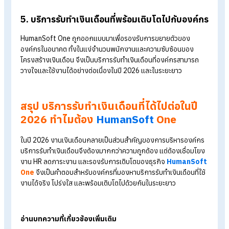
ด้วยระบบที่ออกแบบมาอย่างเป็นมาตรฐาน พร้อมการดูแลโดยทีมผู้
เชี่ยวชาญด้าน Payroll องค์กรจึงมั่นใจได้ว่าการ
คำนวณเงินเดือน
ภาษี และประกันสังคมถูกต้อง โปร่งใส และสามารถตรวจสอบย้อน
หลังได้ทุกขั้นตอน
3. รองรับความซับซ้อนของงานเงินเดือนในยุคใหม
ไม่ว่าจะเป็นการ
ทำงานเป็นกะ
การทำโอทีหลายอัตรา หรือโครงสร้าง
ตอบแทนที่หลากหลาย HumanSoft One สามารถรองรับได้อย่าง
ยืดหยุ่น เหมาะกับองค์กรที่มีการเติบโตและต้องปรับตัวอยู่ตลอดเว
4. พนักงานเข้าถึงข้อมูลได้เอง ลดภาระงาน HR
พนักงานสามารถตรวจสอบ
สลิปเงินเดือน
วันลา และข้อมูลสำคัญผ่
ระบบออนไลน์ได้ด้วยตนเอง ลดคำถามซ้ำ ๆ ที่ HR ต้องคอยตอบ แล
ช่วยให้ HR มีเวลามากขึ้นในการโฟกัสงานเชิงกลยุทธ์