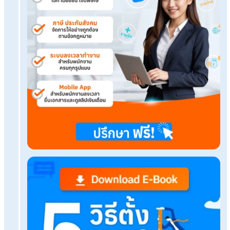
เรื่องที่คุณอาจสนใจ
เจ้าของกิจการต้องรู้! กฎหมายแรงงานปี 2569 มีอะ
อัปเดตบ้าง
ยื่นภาษีบุคคลธรรมดา ต้องยื่นเมื่อไหร่ และใครบ้างที่ต
แจกฟรี!แบบฟอร์มตาราง HR Planner วางแผนการ
เป๊ะในทุกเดือน