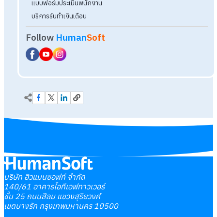
บริษัท ฮิวแมนซอฟท์ จำกัด
140/61 อาคารไอทีเอฟทาวเวอร์
ชั้น 25 ถนนสีลม แขวงสุริยวงศ์
เขตบางรัก กรุงเทพมหานคร 10500