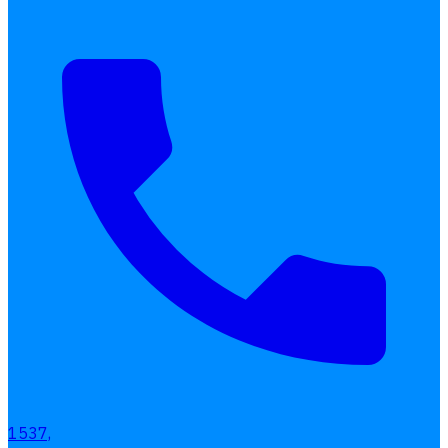
เลือกหัวข้อที่คุณสนใจ
โปรแกรมบริหารงานบุคคล
การคิดเงินเดือน
เอกสารออนไลน์
ลางาน
โอที
เบี้ยขยัน
แบบฟอร์มประเมินพนักงาน
บริการรับทำเงินเดือน
Follow
Human
Soft
1537,