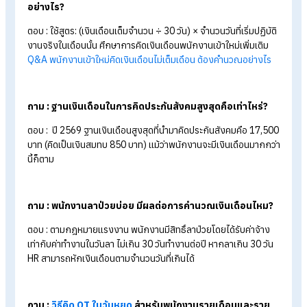
เคล็ดลับช่วย HR ทำงาน ให้การคำนวณ
เป็นเรื่องที่ง่ายขึ้น
ใช้
Excel
สร้าง Template สำเร็จรูป ช่วยคำนวณ
: สาม
นำมาใช้จัดการข้อมูลและคำนวณงานประจำได้ ไม่ต้องเริ่มคำ
ใหม่ทุกครั้ง เพียงกรอกข้อมูลพนักงานใหม่ในแต่ละเดือนก็จะ
คำนวณออกมาได้ทันที
ทำ Checklist งาน Payroll ประจำเดือน :
การทำ Checkl
งาน Payroll ประจำเดือนจะช่วยให้ HR เห็นภาพรวมของงาน
ทั้งหมด และตรวจสอบได้ว่าแต่ละขั้นตอนดำเนินการครบถ้วนหร
ยัง
เปลี่ยนมาใช้
โ
ปรแกรม HR ครบวงจร
:
การคำนวณที่ซับซ้
การใช้ Excel เพียงอย่างเดียวอาจไม่เพียงพอ เพราะเสี่ยงต่อ
การกรอกข้อมูลผิด สูตรผิด หรือไฟล์สูญหาย การเปลี่ยนมาใช้
โปรแกรม HR ครบวงจรจึงเป็นอีกทางเลือกที่ช่วยให้การทำงา
ง่ายและแม่นยำมากขึ้น