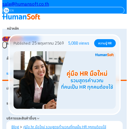
sale@humansoft.co.th
TH
EN
หน้าหลัก
เริ่มใช้งานฟรี
เข้าสู่ระบบ
ฟังก์ชัน
สำหรับธุรกิจ
แหล่งเรียนรู้
25 พฤษภาคม 2569
5,088
views
Published:
ความรู้ HR
เกี่ยวกับเรา
ราคา
บริการและสินค้าอื่นๆ