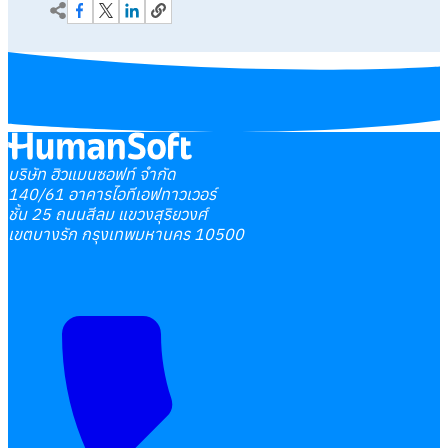
บริษัท ฮิวแมนซอฟท์ จำกัด
140/61 อาคารไอทีเอฟทาวเวอร์
ชั้น 25 ถนนสีลม แขวงสุริยวงศ์
เขตบางรัก กรุงเทพมหานคร 10500