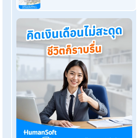
งานหรือไม่
บทความที่เกี่ยวข้องเพิ่มเติม
คู่มือHRมือใหม่ต้องรู้อะไรบ้าง?รวมทุกเรื่องเกี่ยวกับงานบุคคล
Q&A ค่าจ้างพนักงานรายวัน HR ต้องคำนวณอย่างไร?
แจกสูตรวิธีคำนวณวันทดลองงานพนักงานด้วย Excel
วิธีคิดเปอร์เซ็นต์ขาด ลา มาสาย คู่มือคำนวณสำหรับ HR มือใหม่
แจกฟรี! ตารางคำนวณโบนัสพนักงาน ใส่สูตรให้ครบนำไปใช้ได้
เลย
โปรแกรมเงินเดือน HumanSoft
ทดลองใช้ฟรี 30 วัน
ครบทุกฟังก์ชัน