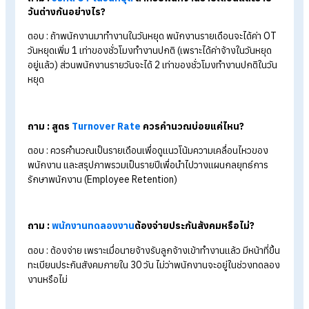
สรุป คู่มือ hr มือใหม่ รวมทุกสูตรคำนวณที
คนเป็น HR ทุกคนต้องใช้
สำหรับ HR มือใหม่ การเข้าใจสูตรคำนวณพื้นฐานจะช่วยให้ทำงานได
ง่ายขึ้น ไม่ว่าจะเป็นสูตรการคำนวณเงินเดือนพื้นฐาน การคำนวณ
ประกันสังคม การคำนวณค่าล่วงเวลา (OT) การคำนวณโบนัส
พนักงาน รวมไปถึงการคิดเปอร์เซ็นต์การขาด ลา มาสาย และถ้ามีก
ใช้เครื่องมือช่วยคำนวณและติดตามกฎหมายแรงงานอย่างสม่ำเส
ก็จะช่วยให้งาน HR ง่ายและมีประสิทธิภาพมากขึ้น
FAQ คำถามที่พบบ่อยเกี่ยวกับงาน HR และการ
คำนวณ
ถาม : การคิดเงินเดือนพนักงานเข้าใหม่ระหว่างเดือน คิด
อย่างไร?
ตอบ : ใช้สูตร: (เงินเดือนเต็มจำนวน ÷ 30 วัน) × จำนวนวันที่เริ่มปฏิบ