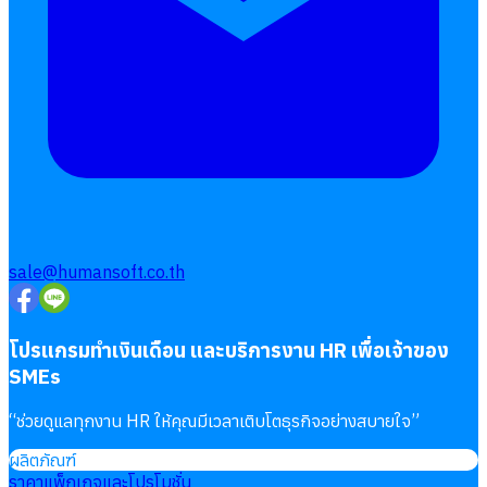
การคิดเงินเดือน
เอกสารออนไลน์
ลางาน
โอที
เบี้ยขยัน
แบบฟอร์มประเมินพนักงาน
บริการรับทำเงินเดือน
sale@humansoft.co.th
Follow
Human
Soft
โปรแกรมทำเงินเดือน และบริการงาน HR เพื่อเจ้าของ
SMEs
“
ช่วยดูแลทุกงาน HR ให้คุณมีเวลาเติบโตธุรกิจอย่างสบายใจ
”
ผลิตภัณฑ์
ราคาแพ็กเกจและโปรโมชั่น