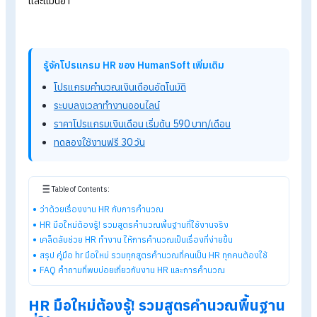
หน้าที่หลักของ HR คือดูแลพนักงานและบริหารงานบุคคล รวมไปถึ
ดูแลเรื่องการคำนวณเงินเดือน ค่าล่วงเวลา ประกันสังคม ภาษี วันล
ค่าชดเชย และสิทธิประโยชน์ต่าง ๆ ของพนักงานด้วย
แม้งาน HR จะดูเป็นงานด้านการบริหารคน แต่การดูแลเรื่องการ
คำนวณต่าง ๆ ก็ถือเป็นเรื่องสำคัญเช่นกัน เพราะหากคำนวณผิด อ
ส่งผลทั้งต่อสิทธิของลูกจ้าง ความน่าเชื่อถือขององค์กร และความ
เสี่ยงด้านกฎหมายแรงงานได้ ดังนั้น HR จึงต้องให้ความสำคัญกับ
การคำนวณพื้นฐานที่ใช้ในงานประจำ เพื่อให้ทำงานได้อย่างถูกต้อง
และแม่นยำ
รู้จักโปรแกรม HR ของ HumanSoft เพิ่มเติม
โปรแกรมคำนวณเงินเดือนอัตโนมัติ
ระบบลงเวลาทำงานออนไลน์