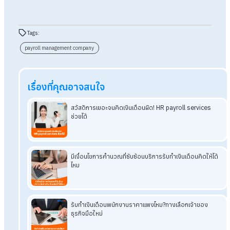
เข้าใจในกฎหมายแรงงานและภาษีไทย เทคโนโลยีและระบบที่ใช้งาน
ความปลอดภัยของข้อมูล บริการหลังการขายและการซัพพอร์ต ค
โปร่งใสด้านค่าใช้จ่าย และรีวิวและความน่าเชื่อถือในตลาด เพื่อให้ต
โจทย์ต่อความต้องการขององค์กรมากที่สุด
Tips :
อ่านบทความเพิ่มเติมได้ที่ >>>
วิธีเลือกบริษัท Payroll
Outsourcing Thailand ที่เชื่อถือได้
สรุป Payroll Management Company ดีไหม?
ทำไมถึงควรจ้าง?
Payroll Management Company สามารถตอบโจทย์ความต้องก
ขององค์กร ทั้งยังให้ประโยชน์และข้อดีหลายอย่างทั้งเรื่องของคว
สะดวก ถูกต้องแม่นยำ และเป็นไปตามกฎหมาย ซึ่งเหตุผลที่องค์กร
ควรจ้าง คือ สามารถจัดการเงินเดือนได้อย่างมืออาชีพโดมทีมผู้
เชี่ยวชาญด้านเงินเดือน ไม่ต้องกังวลเรื่องภาษีและกฎหมายเพราะมีผ
เชี่ยวชาญคอยดูแล สามารถควบคุมต้นทุนองค์กรได้ดียิ่งขึ้น หมดห่