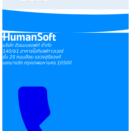
บริษัท ฮิวแมนซอฟท์ จำกัด
140/61 อาคารไอทีเอฟทาวเวอร์
ชั้น 25 ถนนสีลม แขวงสุริยวงศ์
เขตบางรัก กรุงเทพมหานคร 10500