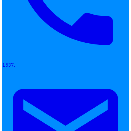
เลือกหัวข้อที่คุณสนใจ
โปรแกรมบริหารงานบุคคล
การคิดเงินเดือน
เอกสารออนไลน์
ลางาน
โอที
เบี้ยขยัน
แบบฟอร์มประเมินพนักงาน
1537,
บริการรับทำเงินเดือน
Follow
Human
Soft