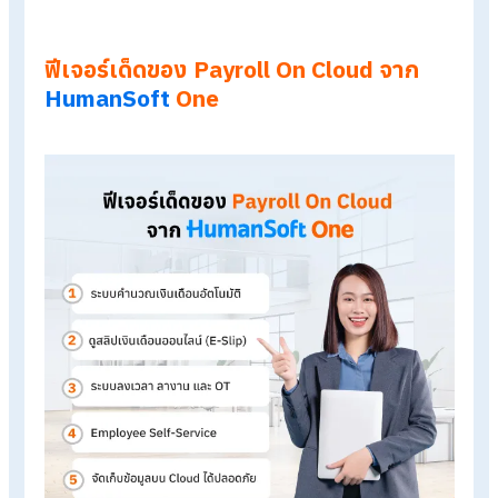
จ้างบริษัทรับทำเงินเดือนจาก
HumanSoft
One ได้ใช้โปรแกรม Payro
On Cloud ด้วยไหม?
หากองค์กรเลือกใช้บริการรับทำเงินเดือนจาก
HumanSoft
One
ส
ที่ได้ไม่ใช่แค่ “คนช่วยคำนวณเงินเดือน” แต่เป็นบริการ Payroll
Outsourcing ที่มาพร้อมโปรแกรม Payroll On Cloud ที่ครอบคลุ
งาน HR แบบครบวงจร ช่วยลดทั้งภาระงาน และต้นทุนในการลงทุน
ระบบเพิ่มเติม
ฟีเจอร์เด็ดของ Payroll On Cloud จาก
HumanSoft
One