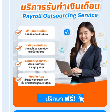
เปลี่ยนโปรแกรม HR จาก On-Premise สู่ On Cloud ดีกว่ายัง
ระบบ HR Cloud คืออะไร? ทำไมองค์กรยุคใหม่ถึงเลือกใช้?
โปรแกรม HR On Cloud คุ้มกว่าโปรแกรม HR On-Premise
อย่างไร?
Payroll Outsourcing คืออะไร? ดีไหม? ทำไมธุรกิจต้องใช้
Tags:
บริษัททำเงินเดือน
เรื่องที่คุณอาจสนใจ
สินเชื่อคืออะไร? มีกี่ประเภท พร้อมวิธีเลือกให้เหมาะก