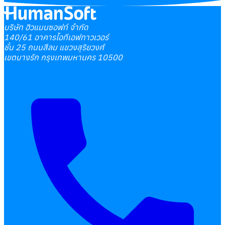
บริษัท ฮิวแมนซอฟท์ จำกัด
140/61 อาคารไอทีเอฟทาวเวอร์
ชั้น 25 ถนนสีลม แขวงสุริยวงศ์
เขตบางรัก กรุงเทพมหานคร 10500