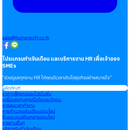
sale@humansoft.co.th
โปรแกรมทำเงินเดือน และบริการงาน HR เพื่อเจ้าของ
SMEs
“
ช่วยดูแลทุกงาน HR ให้คุณมีเวลาเติบโตธุรกิจอย่างสบายใจ
”
ผลิตภัณฑ์
ราคาแพ็กเกจและโปรโมชั่น
เครื่องสแกนลายนิ้วมือและบีคอน
การลงเวลาทำงาน
การคำนวณเงินเดือนออนไลน์
ยื่นและอนุมัติเอกสารออนไลน์
รายงานอื่นๆ
บริการรับทำเงินเดือน