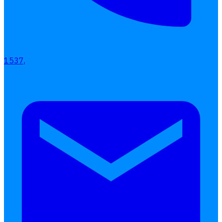
เลือกหัวข้อที่คุณสนใจ
โปรแกรมบริหารงานบุคคล
การคิดเงินเดือน
เอกสารออนไลน์
1537,
ลางาน
โอที
เบี้ยขยัน
แบบฟอร์มประเมินพนักงาน
บริการรับทำเงินเดือน
Follow
Human
Soft