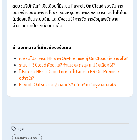
ไหม?
ตอบ : ขึ้นอยู่กับผู้ให้บริการ แต่หากเลือกใช้บริการ Payroll
Outsource กับ HumanSoft องค์กรจะได้รับสิทธิ์ใช้งานระบบ
Payroll On Cloud ฟรีทันที ช่วยลดต้นทุนด้านซอฟต์แวร์ขององค์
ได้อย่างแท้จริง
ถาม : บริษัทรับทำเงินเดือนเหมาะกับธุรกิจขนาดเล็กไหม?
ตอบ : เหมาะมาก เพราะช่วยลดภาระงานเอกสารและลดเวลาการ
ทำงานของ HR ทำให้ HR มีเวลาไปโฟกัสกับการพัฒนาบุคลากรมา
ยิ่งขึ้น
ถาม : พนักงานสามารถดูสลิปเงินเดือนออนไลน์ได้หรือไม่?
ตอบ : ได้แน่นอน โดยพนักงานสามารถดูสลิปและดาวน์โหลดได้เอง
ผ่านแอปพลิเคชัน