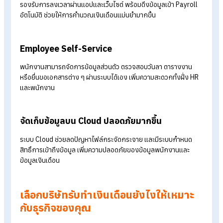
ระบบคำนวณเงินเดือนอัตโนมัติ
รองรับการคำนวณเงินเดือน OT ค่ากะ เบี้ยขยัน ค่าคอมมิชชัน ภาษี
และประกันสังคม ช่วยลดงาน Manual และลด Human Error จาก
ใช้ Excel
ดูสลิปเงินเดือนออนไลน์ (E-Slip)
พนักงานสามารถเปิดดูสลิปเงินเดือนย้อนหลัง ดาวน์โหลดเอกสาร ห
เช็กข้อมูลรายได้ผ่านมือถือได้เอง ลดภาระ HR ในการตอบคำถามแ
ออกเอกสารซ้ำ
ระบบลงเวลา ลางาน และ OT
รองรับการลงเวลาผ่านแอปและเว็บไซต์ พร้อมดึงข้อมูลเข้า Payrol
อัตโนมัติ ช่วยให้การคำนวณเงินเดือนแม่นยำมากขึ้น