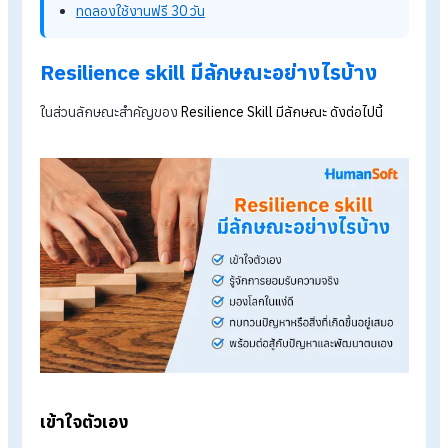
ปัญหาได้ เมื่อล้มแล้วก็ต้องลุกให้ได้ เปรียบเสมือนเป็น ‘ตุ๊กตาล้มลุก’ 
เมื่อล้มแล้วก็ต้องรีบลุกขึ้นมาใหม่ได้อย่างรวดเร็ว ซึ่งการทำงานใน
ปัจจุบันการมี Resilience Skill ถือว่าเป็นทักษะสำคัญที่มนุษย์เงิน
เดือนอย่างเรา ๆ ควรต้องมีเลยก็ว่าได้ เพราะจะช่วยให้มีความ
แข็งแกร่งในการทำงานมากขึ้น
รู้จักโปรแกรม HR ของ HumanSoft เพิ่มเติม
โปรแกรมคำนวณเงินเดือนอัตโนมัติ
ระบบลงเวลาทำงานออนไลน์
ราคาโปรแกรมเงินเดือน เริ่มต้น 590 บาท/เดือน
ทดลองใช้งานฟรี 30 วัน
Resilience skill มีลักษณะอย่างไรบ้าง