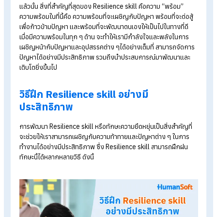
การมองโลกในแง่ดี เป็นอีกหนึ่งลักษณะที่ Resilience Skill ควรมี
เพราะช่วยสร้างพลังบวกในการเผชิญกับปัญหาที่มีอยู่ตรงหน้าได้ เ
ปัจจัยที่ช่วยให้เราฝ่าฟันอุปสรรคและผ่านวิกฤตต่าง ๆ ไปได้ โดยมอ
เห็นโอกาสและสร้างพลังบวกจากสถานการณ์ท้าทายนั้น ๆ ได้อย่าง
ประสิทธิภาพและมี
ความสุขในการทำงาน
ได้มากยิ่งขึ้น
ทบทวนปัญหาหรือสิ่งที่เกิดขึ้นอยู่เสมอ
การทบทวนปัญหาหรือเหตุการณ์ที่เกิดขึ้น นับเป็นส่วนสำคัญของก
Resilience skill เนื่องจากช่วยให้เข้าใจรากเหง้าและสาเหตุที่แท้จร
ของปัญหา เพื่อสามารถแก้ไขปัญหาได้อย่างตรงจุด นำบทเรียนจา
ประสบการณ์ในอดีตมาปรับปรุงวิธีการรับมือกับปัญหาในอนาคต ซึ่
นอกจากได้ทบทวนถึงปัญหาแล้ว ยังได้ทบทวนการกระทำของตนเ
ทำให้กล้าที่จะตั้งคำถามกับตัวเอง และได้ทราบถึงข้อบกพร่องของ
ตนเองได้เป็นอย่างดี เพื่อให้สะสางปัญหาหรือข้อบกพร่องต่าง ๆ ได้
ยิ่งขึ้น