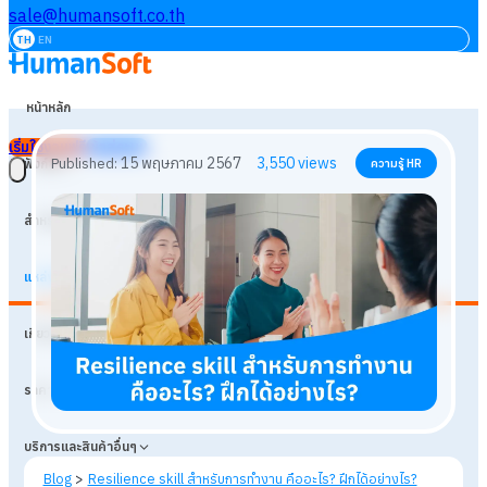
sale@humansoft.co.th
TH
EN
หน้าหลัก
เริ่มใช้งานฟรี
เข้าสู่ระบบ
ฟังก์ชัน
สำหรับธุรกิจ
แหล่งเรียนรู้
15 พฤษภาคม 2567
3,550
views
Published:
ความรู้ HR
เกี่ยวกับเรา
ราคา
บริการและสินค้าอื่นๆ