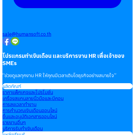
sale@humansoft.co.th
โปรแกรมทำเงินเดือน และบริการงาน HR เพื่อเจ้าของ
SMEs
“
ช่วยดูแลทุกงาน HR ให้คุณมีเวลาเติบโตธุรกิจอย่างสบายใจ
”
ผลิตภัณฑ์
ราคาแพ็กเกจและโปรโมชั่น
เครื่องสแกนลายนิ้วมือและบีคอน
การลงเวลาทำงาน
การคำนวณเงินเดือนออนไลน์
ยื่นและอนุมัติเอกสารออนไลน์
รายงานอื่นๆ
บริการรับทำเงินเดือน
แหล่งเรียนรู้