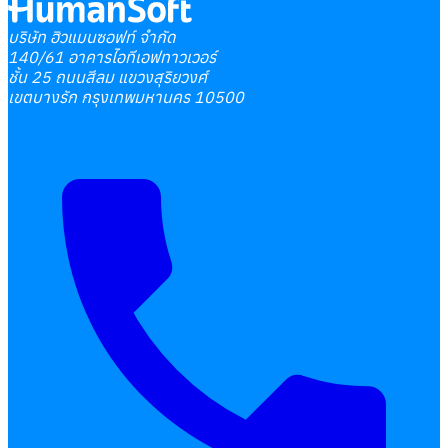
บริษัท ฮิวแมนซอฟท์ จำกัด
140/61 อาคารไอทีเอฟทาวเวอร์
ชั้น 25 ถนนสีลม แขวงสุริยวงศ์
เขตบางรัก กรุงเทพมหานคร 10500