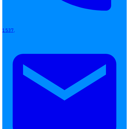
เลือกหัวข้อที่คุณสนใจ
โปรแกรมบริหารงานบุคคล
1537,
การคิดเงินเดือน
เอกสารออนไลน์
ลางาน
โอที
เบี้ยขยัน
แบบฟอร์มประเมินพนักงาน
บริการรับทำเงินเดือน
Follow
Human
Soft