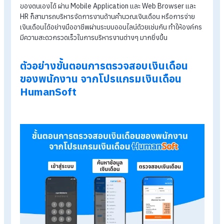
ปลอดภัย โดยมีรูปแบบการใช้งานที่หลากหลาย ขึ้นอยู่กับนโยบาย
แต่ละองค์กร โดยทั่วไปแล้ว พนักงานสามารถเข้าใช้งานระบบผ่าน 
ระบบดังนี้
เว็บเบราว์เซอร์
: พนักงานสามารถเข้าใช้งานระบบผ่านเว็บไซต
ของบริษัท โดยใช้ชื่อผู้ใช้และรหัสผ่านที่ได้ลงทะเบียนไว้
แอปพลิเคชันมือถือ
: บางบริษัทมีแอปพลิเคชันมือถือสำหรับ
พนักงานโดยเฉพาะ ซึ่งสามารถใช้ตรวจสอบเงินเดือนและข้อมู
อื่นๆ ที่เกี่ยวข้อง
ระบบอีเมล
: บางบริษัทส่งสลิปเงินเดือนให้พนักงานทางอีเมล
พนักงานสามารถตรวจสอบข้อมูลเงินเดือนได้โดยตรงจากอีเม
ซึ่งในปัจจุบัน พนักงานสามารถตรวจสอบเงินเดือนของตนเองได้ ผ่
ระบบตรวจสอบเงินเดือนออนไลน์ เช่น โปรแกรมเงินเดือน
Human
Soft
ที่พนักงานสามารถเข้าไปตรวจสอบและจัดการข้อมู
ของตนเองได้ ผ่าน Mobile Application และ Web Browser และ
HR ก็สามารถบริหารจัดการงานด้านคำนวณเงินเดือน หรือการจ่าย
เงินเดือนได้อย่างมืออาชีพผ่านระบบออนไลน์ด้วยเช่นกัน ทำให้องค์