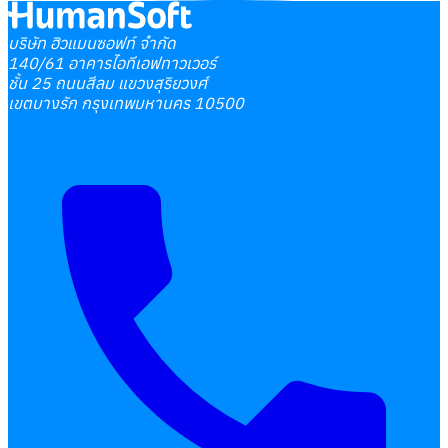
บริษัท ฮิวแมนซอฟท์ จำกัด
140/61 อาคารไอทีเอฟทาวเวอร์
ชั้น 25 ถนนสีลม แขวงสุริยวงศ์
เขตบางรัก กรุงเทพมหานคร 10500