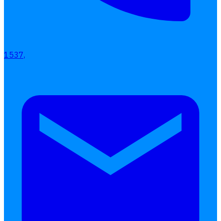
เลือกหัวข้อที่คุณสนใจ
โปรแกรมบริหารงานบุคคล
การคิดเงินเดือน
เอกสารออนไลน์
1537,
ลางาน
โอที
เบี้ยขยัน
แบบฟอร์มประเมินพนักงาน
บริการรับทำเงินเดือน
Follow
Human
Soft