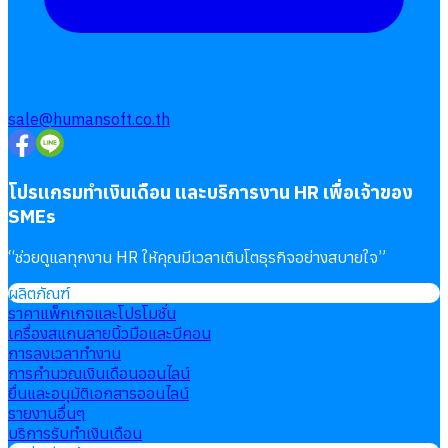
sale@humansoft.co.th
โปรแกรมทำเงินเดือน และบริการงาน HR เพื่อเจ้าของ
SMEs
“
ช่วยดูแลทุกงาน HR ให้คุณมีเวลาเติบโตธุรกิจอย่างสบายใจ
”
ผลิตภัณฑ์
ราคาแพ็กเกจและโปรโมชั่น
เครื่องสแกนลายนิ้วมือและบีคอน
การลงเวลาทำงาน
การคำนวณเงินเดือนออนไลน์
ยื่นและอนุมัติเอกสารออนไลน์
รายงานอื่นๆ
บริการรับทำเงินเดือน