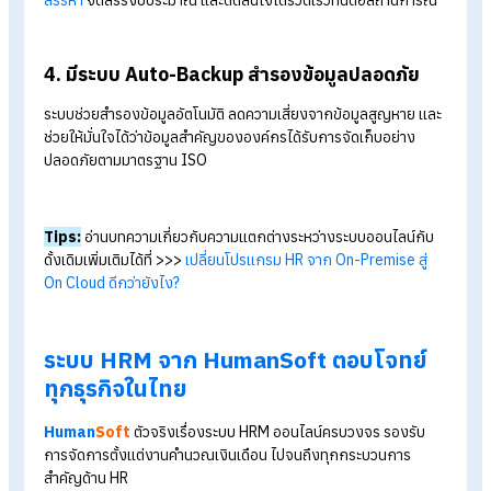
ช่วยลดภาระการดูแลระบบ ต่างจากระบบติดตั้งแบบเดิมที่มักมีค่าใช้
จ่ายด้านอัปเกรดและบำรุงรักษาเพิ่มเติม เช่น เมื่อไหร่ที่มีการเปลี่ยน
กฎหมายแรงงาน หรืออัตราภาษีใหม่ ระบบออนไลน์จะอัปเดตให้
สอดคล้องกับกฎใหม่แบบเรียลไทม์
2. พัฒนาและอัปเดตฟีเจอร์ใหม่อยู่เสมอ
ระบบจะพัฒนาและอัปเดตฟีเจอร์ใหม่อยู่เสมอ คุณจะได้ใช้ฟีเจอร์ที่ท
สมัยที่สุดและถูกต้องตามกฎหมายล่าสุดทันที ไม่ต้องรอเจ้าหน้าที่เข้
จัดการให้เหมือนระบบติดตั้งแบบเดิม
3. แสดงผลผ่าน Dashboard เรียลไทม์
ระบบ HRM ออนไลน์สามารถแสดงผลข้อมูลผ่าน Dashboard แบบเ
ยลไทม์ ทำให้ติดตามข้อมูลสำคัญได้ทันที ไม่ว่าจะเป็น จำนวนพนักง
ผลการคำนวณเงินเดือน เอกสารต่าง ๆ ช่วยให้ผู้บริหารวางแผน