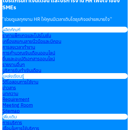
โปรแกรมทำเงินเดือน และบริการงาน HR เพื่อเจ้าของ
SMEs
“
ช่วยดูแลทุกงาน HR ให้คุณมีเวลาเติบโตธุรกิจอย่างสบายใจ
”
ผลิตภัณฑ์
ราคาแพ็กเกจและโปรโมชั่น
เครื่องสแกนลายนิ้วมือและบีคอน
การลงเวลาทำงาน
การคำนวณเงินเดือนออนไลน์
ยื่นและอนุมัติเอกสารออนไลน์
รายงานอื่นๆ
บริการรับทำเงินเดือน
แหล่งเรียนรู้
วิดีโอสอนการใช้งาน
ข่าวสาร
บทความ
Requirement
Meeting Room
Sitemap
เพิ่มเติม
การบริการ
เงื่อนไขการใช้บริการ