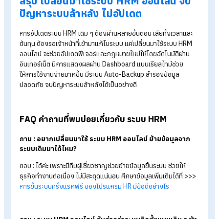
Human
Soft
ตัวจริงเรื่องระบบ HRM ออนไลน์ครบวงจร รองรับ
การจัดการตั้งแต่งานคำนวณเงินเดือน ไปจนถึงทุกกระบวนการ
สำคัญด้าน HR
มีฟีเจอร์ที่ทันสมัยใช้งานง่าย :
มีฟังก์ชันที่ตอบโจทย์งาน HR
ทุกรูปแบบ ฟังก์ชันเด่นเช่น
ลงเวลาทำงาน
ออนไลน์
ยื่น-อนุมัติ
เอกสาร
ออนไลน์
จัดกะการทำงาน
คำนวณเงินเดือน
โควตาการ
และการสรรหารับสมัครพนักงานเป็นต้น
รองรับหลายภาษา :
ภาษาไทย ภาษาอังกฤษ และ
ภาษาพม่า
มีความปลอดภัยระดับสากล :
มั่นใจได้ในความปลอดภัยของ
ข้อมูลตามมาตรฐาน ISO
การดูแลและอัปเดตระบบ :
มีการดูแลอัปเดตให้โดยอัตโนมัติ
และมีคนมาดูแลเซิร์ฟเวอร์ หรือแก้บั๊กระดับโครงสร้างพื้นฐานม
อาชีพ ทำให้ลดต้นทุนบุคลากร
เพราะเราเข้าใจบริบทของธุรกิจไทย จึงได้พัฒนาระบบเพื่อให้ตอบ