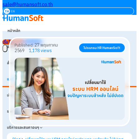
sale@humansoft.co.th
TH
EN
หน้าหลัก
เริ่มใช้งานฟรี
เข้าสู่ระบบ
ฟังก์ชัน
สำหรับธุรกิจ
แหล่งเรียนรู้
27 พฤษภาคม
Published:
โปรแกรม HR HumanSoft
เกี่ยวกับเรา
2569
1,178
views
ราคา
บริการและสินค้าอื่นๆ