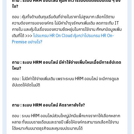
โจทย์ตั้งแต่องค์กรขนาดเล็ก (SMEs) ไปจนถึงองค์กรขนาดใหญ่ ด
ฟังก์ชันที่ครอบคลุมและใช้งานง่าย ราคาถูก เน้นการบริการหลังก
ขาย เพื่อให้ผู้ใช้งานได้รับความคุ้มค่ามากที่สุด
สรุป เปลี่ยนมาใช้ระบบ HRM ออนไลน์ จบ
ปัญหาระบบล้าหลัง ไม่อัปเดต
การอัปเดตระบบ HRM เดิม ๆ ต้องผ่านหลายขั้นตอน เสียทั้งเวลาแล
ต้นทุน ต้องรอเจ้าหน้าที่เข้ามาแก้ไขระบบ แค่เปลี่ยนมาใช้ระบบ HR
ออนไลน์ จะช่วยอัปเดตฟีเจอร์และกฎหมายใหม่ให้โดยอัตโนมัติผ่าน
อินเทอร์เน็ต มีการแสดงผลผ่าน Dashboard แบบเรียลไทม์ช่วย
ให้การใช้งานง่ายมากขึ้น มีระบบ Auto-Backup สำรองข้อมูล
ปลอดภัย จบปัญหาระบบล้าหลังได้เป็นอย่างดี
FAQ คำถามที่พบบ่อยเกี่ยวกับ ระบบ HRM