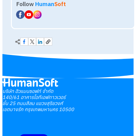
บริษัท ฮิวแมนซอฟท์ จำกัด
140/61 อาคารไอทีเอฟทาวเวอร์
ชั้น 25 ถนนสีลม แขวงสุริยวงศ์
เขตบางรัก กรุงเทพมหานคร 10500