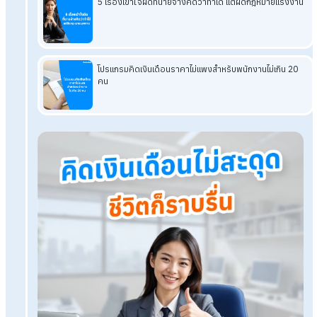
อ่านบทความที่เกี่ยวข้องเพิ่มเติม
8 ฟังก์ชันโปรแกรมคิดเงินเดือนออนไลน์ที่ตอบโจทย์ธุรกิจยุคใ
HRM คืออะไร ทำไมทุกองค์กรขาด สายงาน HRM ไม่ได้
HRMS คืออะไร ช่วย HR ขับเคลื่อนองค์กรได้อย่างไร
เลิกคุยกับบอท!ระบบHRM HumanSoft คนจริงดูแลทุกวันไม่มี
หยุด
โปรแกรมเงินเดือน HumanSoft
ทดลองใช้ฟรี 30 วัน
ครบทุกฟังก์ชัน
บริการขึ้นระบบ ฟรี
ไม่มีค่าใช้จ่ายใดๆ ทั้งสิ้น
ยกเลิกเมื่อไหร่ก็ได้
ทดลองใช้งานฟรี