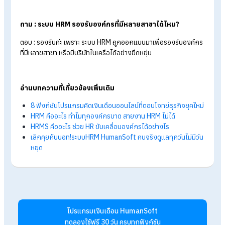
ถาม : อยากเปลี่ยนมาใช้ ระบบ HRM ออนไลน์ ย้ายข้อมูลจาก
ระบบเดิมมาได้ไหม?
ตอบ : ได้ค่ะ เพราะมีทีมผู้เชี่ยวชาญช่วยย้ายข้อมูลขึ้นระบบ ช่วยให้
ธุรกิจทำงานต่อเนื่อง ไม่มีสะดุดแน่นอน ศึกษาข้อมูลเพิ่มเติมได้ที่ >
การขึ้นระบบครั้งแรกฟรี ของโปรแกรม HR มีข้อดีอย่างไร
ถาม : ระบบ HRM ออนไลน์ คุ้มค่ากว่าระบบติดตั้งแบบเดิม ๆ ย
ไง?
ตอบ : คุ้มทั้งด้านต้นทุนเริ่มต้นที่จ่ายในราคาไม่สูงมาก เลือกได้ตาม
ความต้องการขององค์กร ไม่มีค่าบำรุงรักษาเพิ่มเติม ลดภาระทีม I
ภายใน และคุ้มในเรื่องของความยืดหยุ่นในการใช้งาน ศึกษาข้อมูลเพ
เติมที่ได้ >>>
โปรแกรม HR On Cloud คุ้มกว่าโปรแกรม HR On-
Premise อย่างไร?
ถาม : ระบบ HRM ออนไลน์ มีค่าใช้จ่ายเพิ่มไหมเมื่อมีการอัป