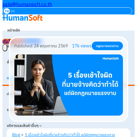
sale@humansoft.co.th
TH
EN
หน้าหลัก
เริ่มใช้งานฟรี
เข้าสู่ระบบ
ฟังก์ชัน
สำหรับธุรกิจ
แหล่งเรียนรู้
24 พฤษภาคม 2569
176
views
Published:
กฎหมายแรงงาน
เกี่ยวกับเรา
ราคา
บริการและสินค้าอื่นๆ