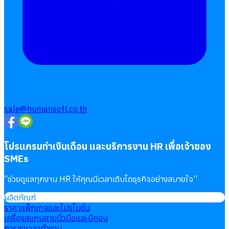
Follow
Human
Soft
sale@humansoft.co.th
โปรแกรมทำเงินเดือน และบริการงาน HR เพื่อเจ้าของ
SMEs
“
ช่วยดูแลทุกงาน HR ให้คุณมีเวลาเติบโตธุรกิจอย่างสบายใจ
”
ผลิตภัณฑ์
ราคาแพ็กเกจและโปรโมชั่น
เครื่องสแกนลายนิ้วมือและบีคอน
การลงเวลาทำงาน