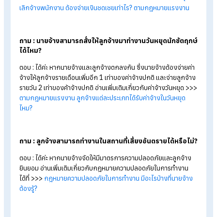
แต่ผิดกฎหมายแรงงาน
นายจ้างไม่สามารถให้ลูกจ้างทำ OT โดยไม่จ่ายค่าตอบแทนได้ ไม่
สามารถหักเงินลูกจ้างเมื่อลาป่วยไม่มีใบรับรองแพทย์ได้ ไม่สามาร
เลิกจ้างกะทันหันโดยไม่จ่ายค่าชดเชยได้ เนื่องจากการกระทำเหล่านี
ขัดต่อ พ.ร.บ. คุ้มครองแรงงาน และต้องขึ้นทะเบียนประกันสังคมให้
ลูกจ้างตั้งแต่วันแรกที่มาทำงาน ไม่เว้นแม้แต่ช่วงทดลองงาน
FAQ คำถามที่พบบ่อยเกี่ยวกับกฎหมายแรงงาน
ถาม : เลิกจ้างพนักงานทดลองงานต้องจ่ายค่าชดเชยไหม?
ตอบ : หากทำงานยังไม่ครบ 120 วัน ยังไม่มีสิทธิได้รับค่าชดเชยตา
อายุงาน แต่ยังอาจมีสิทธิได้รับค่าจ้างแทนการบอกกล่าวล่วงหน้าขี
ยู่กับนโยบายของบริษัท
ถาม : ลูกจ้างสามารถลาพักร้อนได้กี่วัน ต้องทำงานนานเท่าไห