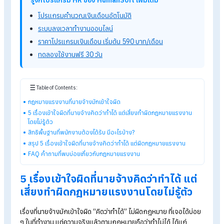
เข้าใจผิด
ข้อพิพาทแรงงานระหว่างนายจ้างและลูกจ้างที่เกิดขึ้นในที่ทำงาน
หลายครั้งมีสาเหตุมาจากที่นายจ้างเข้าใจคลาดเคลื่อนเกี่ยวกับ
กฎหมายแรงงานและสิทธิที่ลูกจ้างควรได้รับ แม้นายจ้างจะไม่ได้ตั้
ทำผิด แต่หากตีความหรือปฏิบัติไม่ถูกต้อง ก็อาจเสี่ยงต่อการทำผิด
กฎหมายแรงงานและเกิดปัญหาข้อพิพาทตามมาได้
รู้จักโปรแกรม HR ของ HumanSoft เพิ่มเติม
โปรแกรมคำนวณเงินเดือนอัตโนมัติ
ระบบลงเวลาทำงานออนไลน์
ราคาโปรแกรมเงินเดือน เริ่มต้น 590 บาท/เดือน
ทดลองใช้งานฟรี 30 วัน