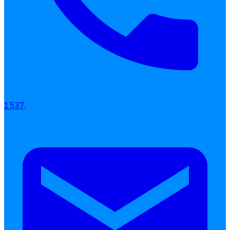
เลือกหัวข้อที่คุณสนใจ
โปรแกรมบริหารงานบุคคล
1537,
การคิดเงินเดือน
เอกสารออนไลน์
ลางาน
โอที
เบี้ยขยัน
แบบฟอร์มประเมินพนักงาน
บริการรับทำเงินเดือน