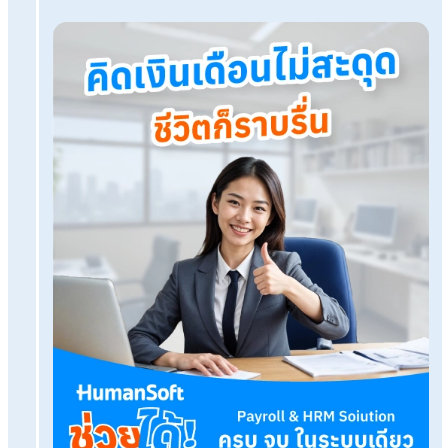
HR มือใหม่ห้ามพลาด! กฎหมายที่ HR ต้องรู้มีอะไรบ้าง
โปรแกรมเงินเดือน HumanSoft
ทดลองใช้ฟรี 30 วัน
ครบทุกฟังก์ชัน
บริการขึ้นระบบ ฟรี
ไม่มีค่าใช้จ่ายใดๆ ทั้งสิ้น
ยกเลิกเมื่อไหร่ก็ได้
ทดลองใช้งานฟรี
Tags: