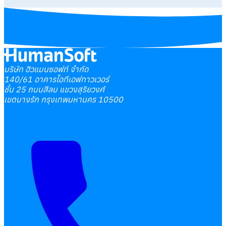
บริษัท ฮิวแมนซอฟท์ จำกัด
140/61 อาคารไอทีเอฟทาวเวอร์
ชั้น 25 ถนนสีลม แขวงสุริยวงศ์
เขตบางรัก กรุงเทพมหานคร 10500