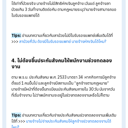
ว่าลูกจ้างยินยอม หรือขอความร่วมมือได้ หากลูกจ้างทำงานล่วงเว
ต้องจ่ายตามอัตราที่กฎหมายกำหนด
Tips:
อ่านบทความเกี่ยวกับการคำนวณโอทีเพิ่มเติมได้ที่ >>>
วิธีค
โอทีรายวันและรายเดือน ตามกฎกระทรวงแรงงาน
2. ช่วงทดลองงานลูกจ้างไม่มีสิทธิลา
ในกฎหมายไม่ได้มีระบุแยกว่าเป็นลูกจ้างที่ผ่านงานหรือทดลองงาน 
นั้น เริ่มงานวันแรกก็ถือว่าได้รับสิทธิเหมือนพนักงานทั่วไป ไม่เว้นแม
สิทธิการลาป่วย หรือลากิจ
3. ลาป่วย ต้องหักเงินหากไม่มีใบรับรองแพทย์
ตาม พ.ร.บ. คุ้มครองแรงงาน พ.ศ. 2541 มาตรา 32
ลูกจ้างมีสิทธิ